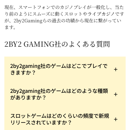
現在、スマートフォンでのカジノプレイが一般化し、当た
り前のようにスムーズに動くスロットや
ライブカジノ
です
が、2by2Gamingらの過去の功績から現在に繋がってい
ます。
2BY2 GAMING社のよくある質問
2by2gaming社のゲームはどこでプレイで
きますか？
2by2gaming社のゲームは、世界中のオンラインカ
ジノサイトで提供されています。提携しているカジ
ノサイトであれば、そのサイトでプレイすることが
2by2gaming社のゲームはどのような種類
できます。
がありますか？
2by2gaming社の取り扱いゲームは、ビデオスロッ
トゲームをメインとしております。現在までに約60
種類のスロットゲームを開発しており、様々なテー
スロットゲームはどのくらいの頻度で新規
マや機能を搭載しています。プレイヤーからの人気
リリースされていますか？
も非常に高いです。
2by2gaming社は、年間を通じて新しいゲームを発