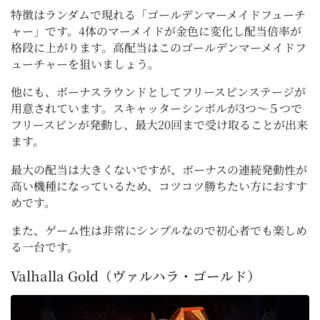
特徴はランダムで現れる「ゴールデンマーメイドフューチ
ャー」です。4体のマーメイドが金色に変化し配当倍率が
格段に上がります。高配当はこのゴールデンマーメイドフ
ューチャーを狙いましょう。
他にも、ボーナスラウンドとしてフリースピンステージが
用意されています。スキャッターシンボルが3つ～５つで
フリースピンが発動し、最大20回まで受け取ることが出来
ます。
最大の配当は大きくないですが、ボーナスの連続発動性が
高い機種になっているため、コツコツ勝ちたい方におすす
めです。
また、ゲーム性は非常にシンプルなので初心者でも楽しめ
る一台です。
Valhalla Gold（ヴァルハラ・ゴールド）