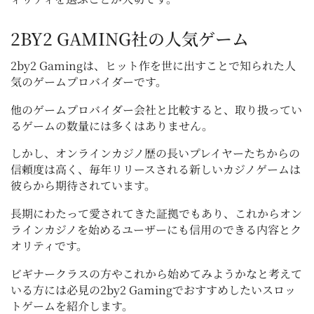
2BY2 GAMING社の人気ゲーム
2by2 Gamingは、ヒット作を世に出すことで知られた人
気のゲームプロバイダーです。
他のゲームプロバイダー会社と比較すると、取り扱ってい
るゲームの数量には多くはありません。
しかし、オンラインカジノ歴の長いプレイヤーたちからの
信頼度は高く、毎年リリースされる新しいカジノゲームは
彼らから期待されています。
長期にわたって愛されてきた証拠でもあり、これからオン
ラインカジノを始めるユーザーにも信用のできる内容とク
オリティです。
ビギナークラスの方やこれから始めてみようかなと考えて
いる方には必見の2by2 Gamingでおすすめしたいスロッ
トゲームを紹介します。