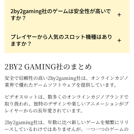
表していますが、リリース頻度は不定期なため予測
することはできません。
2by2gaming社のゲームは安全性が高いで
すか？
アメリカとマルタからライセンスを取得している信
頼性の高いプロバイダーです。また、同社は独自の
ゲームテストプロセスを持ち、ゲームの安全性と信
プレイヤーから人気のスロット機種はあり
頼性を保証しています。
ますか？
様々なジャンルで人気がある2BY2Gamingのスロッ
トゲームですが、当サイトがオススメする機種は
Medusa’s Golden Gaze（メデューサ・ゴールデ
2BY2 GAMING社のまとめ
ン・ゲイズ）、Golden Tides（ゴールデン・タイ
ズ）、Valhalla Gold（ヴァルハラ・ゴールド）で
安全で信頼性の高い2by2gaming社は、オンラインカジノ
す。#
業界で優れたゲームソフトウェアを提供しています。
これらのスロットには特徴がそれぞれあり、特に
Medusa’s Golden Gazeは爆発力のある人気の一台
ビデオスロットは、数多くのオンラインカジノブランドで
です。
取り扱われ、独特のデザインや楽しいアニメーションがプ
レイヤーからの長年愛されています。
2by2gaming社は、年数に比べ新しいゲームを頻繁にリリ
ースしているわけではありませんが、一つ一つのゲームの