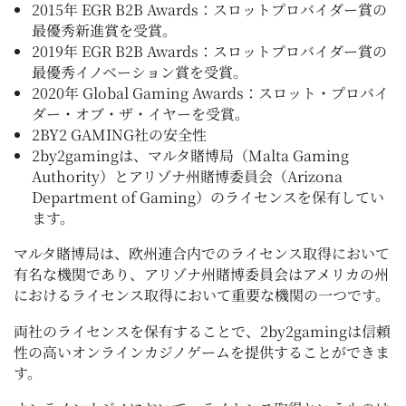
2015年 EGR B2B Awards：スロットプロバイダー賞の
最優秀新進賞を受賞。
2019年 EGR B2B Awards：スロットプロバイダー賞の
最優秀イノベーション賞を受賞。
2020年 Global Gaming Awards：スロット・プロバイ
ダー・オブ・ザ・イヤーを受賞。
2BY2 GAMING社の安全性
2by2gamingは、マルタ賭博局（Malta Gaming
Authority）とアリゾナ州賭博委員会（Arizona
Department of Gaming）のライセンスを保有してい
ます。
マルタ賭博局は、欧州連合内でのライセンス取得において
有名な機関であり、アリゾナ州賭博委員会はアメリカの州
におけるライセンス取得において重要な機関の一つです。
両社のライセンスを保有することで、2by2gamingは信頼
性の高いオンラインカジノゲームを提供することができま
す。