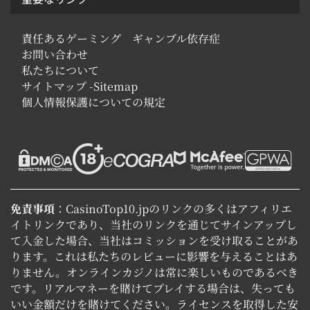
責任あるゲーミング ギャンブル依存症
お問い合わせ
私たちについて
サイトマップ -Sitemap
個人情報保護についての規定
免責事項
：CasinoTop10.jpのリンクの多くはアフィリエ
イトリンクであり、当社のリンクを通じてサインアップし
て入金した場合、当社はコミッションを受け取ることがあ
ります。これは私たちのレビューに影響を与えることはあ
りません。オンラインカジノは常に楽しいものであるべき
です。リアルマネーを賭けてプレイする場合は、失っても
いい金額だけを賭けてください。ライセンスを取得した安