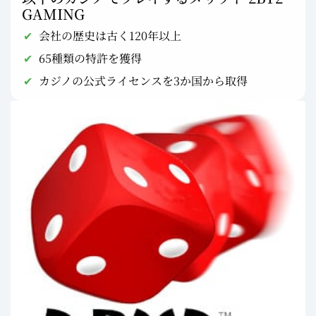
GAMING
会社の歴史は古く120年以上
65種類の特許を獲得
カジノの公式ライセンスを3か国から取得