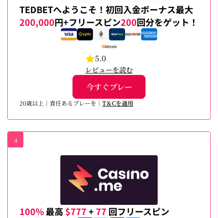
TEDBETへようこそ！初回入金ボーナス最大
200,000
円+フリースピン
200
回分をゲット！
5.0
レビューを読む
今すぐプレー
20歳以上｜責任あるプレーを｜
T＆Cを適用
4
100%
最高
$777
+
77
回フリースピン