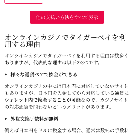
他の支払い方法をすべて表示
オンラインカジノでタイガーペイを利
用する理由
オンラインカジノ
でタイガーペイを利用する理由は数多く
ありますが、代表的な理由は以下の3つです。
様々な通貨ペアで換金ができる
オンラインカジノの中には日本円に対応していないサイト
もありますが、日本円を入金してから対応している通貨に
ウォレット内で換金することが可能
なので、カジノサイト
の対応通貨を問わないというメリットがあります。
外貨交換手数料が無料
例えば日本円をドルに換金する場合、通常は数％の手数料