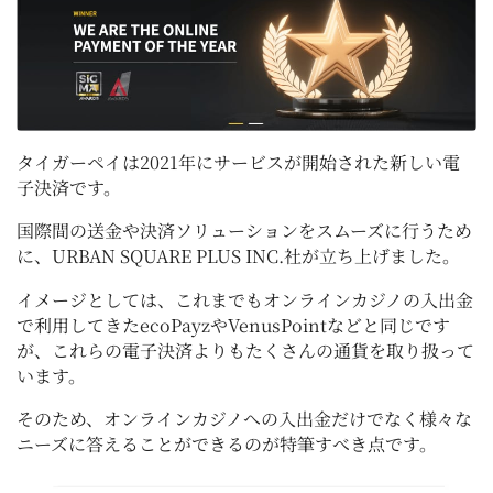
タイガーペイは2021年にサービスが開始された新しい電
子決済です。
国際間の送金や決済ソリューションをスムーズに行うため
に、URBAN SQUARE PLUS INC.社が立ち上げました。
イメージとしては、これまでもオンラインカジノの入出金
で利用してきたecoPayzやVenusPointなどと同じです
が、これらの電子決済よりもたくさんの通貨を取り扱って
います。
そのため、オンラインカジノへの入出金だけでなく様々な
ニーズに答えることができるのが特筆すべき点です。