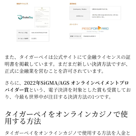
また、タイガーペイは公式サイトにて金融ライセンスの証
明書を掲載しています。まだまだ新しい
決済方法
ですが、
正式に金融業を営むことを許可されています。
さらに、
2022年SiGMA/AGS オンラインペイメントプロ
バイダー賞
という、電子決済を対象とした賞も受賞してお
り、今最も世界中が注目する決済方法の1つです。
タイガーペイをオンラインカジノで使
用する方法
タイガーペイをオンラインカジノで使用する方法を入金と