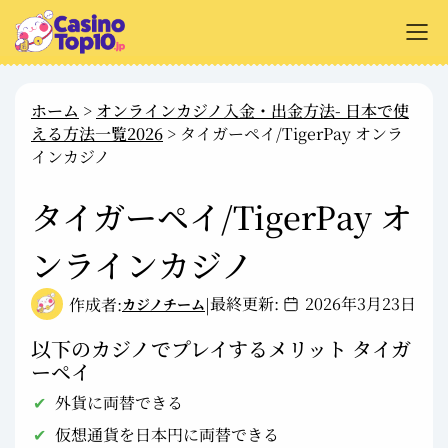
+
オンラインカジノ解説
ホーム
>
オンラインカジノ入金・出金方法- 日本で使
える方法一覧2026
>
タイガーペイ/TigerPay オンラ
+
カジノサイトのレビュー
インカジノ
+
支払い方法
タイガーペイ/TigerPay オ
+
カジノゲーム解説
ンラインカジノ
+
無料ゲーム
最終更新:
2026年3月23日
作成者:
|
カジノチーム
以下のカジノでプレイするメリット タイガ
ーペイ
外貨に両替できる
仮想通貨を日本円に両替できる