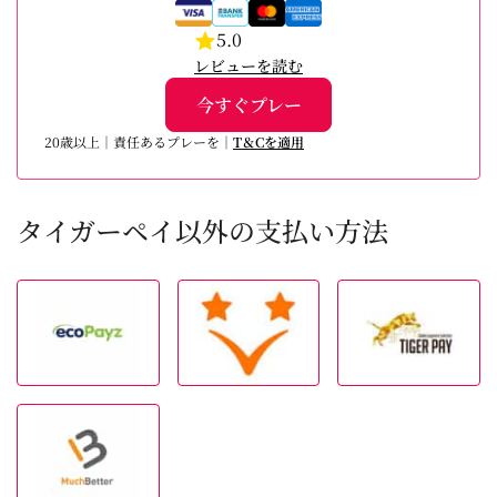
5.0
レビューを読む
今すぐプレー
20歳以上｜責任あるプレーを｜
T＆Cを適用
タイガーペイ以外の支払い方法