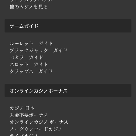
他のカジノも見る
ゲームガイド
ルーレット ガイド
ブラックジャック ガイド
バカラ ガイド
スロット ガイド
クラップス ガイド
オンラインカジノボーナス
カジノ 日本
入金不要ボーナス
オンラインカジノ ボーナス
ノーダウンロードカジノ
ライブカジノ