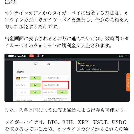
出金
オンラインカジノからタイガーペイに出金する方法は、オ
ンラインカジノでタイガーペイを選択し、任意の金額を入
力して承認するだけです。
出金画面に表示されるとおりに進んでいけば、数時間でタ
イガーペイのウォレットに勝利金が入金されます。
また、入金と同じように仮想通貨による出金も可能です。
タイガーペイでは、
BTC
、
ETH
、XRP、USDT、USDC
を取り扱っているため、オンラインカジノからこれらの通