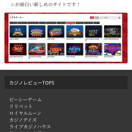
ンが面白い新しめのサイトです！
カジノレビューTOP5
ビーシーゲーム
リリベット
ロイヤルムーン
カジノデイズ
ライブカジノハウス