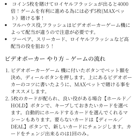
コイン5枚を賭けてロイヤルフラッシュが出ると4000
倍！ゲームを有利に進める為には必ず5枚(MAXベッ
ト）賭ける事！
フルハウス役,フラッシュはビデオポーカーゲーム機に
よって配当が違うので注意が必要です。
ツーペア、スリーカード、ロイヤルフラッシュなど高
配当の役を狙おう！
ビデオポーカー やり方 – ゲームの流れ
ビデオポーカーゲーム 機に付いたボタンでベット額を
決め、ディールボタンを押します。上にあるビデオポー
カーのコツに書いたように、MAXベットで賭ける事を
オススメします。
5枚のカードが配られ、良い役がある場合【ホールド／
HOLD】ボタンで、キープしておきたいカードを選べ
ます。自動的にホールドするカードを選んでくれるマ
シーンもあります。要らないカードは【ディール／
DEAL】ボタンで、新しいカードにチェンジします。カ
ードをチェンジ出来るのは1回のみ。