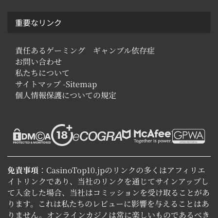
重要なリンク
責任あるゲーミング ギャンブル依存症
お問い合わせ
私たちについて
サイトマップ -Sitemap
個人情報保護についての規定
免責事項
：CasinoTop10.jpのリンクの多くはアフィリエ
イトリンクであり、当社のリンクを通じてサインアップし
て入金した場合、当社はコミッションを受け取ることがあ
ります。これは私たちのレビューに影響を与えることはあ
りません。オンラインカジノは常に楽しいものであるべき