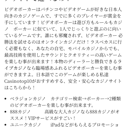
ビデオポーカーはパチンコやビデオゲームが好きな日本人
向きのカジノゲームで、すでに多くのプレイヤーが賞金を
手にしています！ビデオポーカーは遊び方もルールもカジ
ノ ポーカー に似ていて、1人でじっくりと遊ぶのに向い
ているゲームです。誰にも邪魔されず、ビデオポーカー 必
勝法を試せるのはオンラインカジノだけ！ラスベカスに行
く必要もなく、あなたの自宅、モバイルカジノからでも、
最高技術を使用したサウンドとクオリティーの高いゲーム
を楽しむ事が出来ます！本物のディーラーと勝負できる
ラ
イブカジノ
なら臨場感あふれるビデオポーカーを楽しむ事
ができますよ。日本語でこのゲームが楽しめる私達
Casinotop10がおすすめする、安全・安心なカジノサイト
はこちらから！
ベラジョンカジノ カテゴリー検索→ポーカー→2種類
のビデオポーカーを楽しむ事が出来ます。
888カジノ 高級な大人カジノなら888カジノがオ
ススメ！VIPサービスがすごい！
ユニークカジノ iPadなどがもらえるプロモーショ