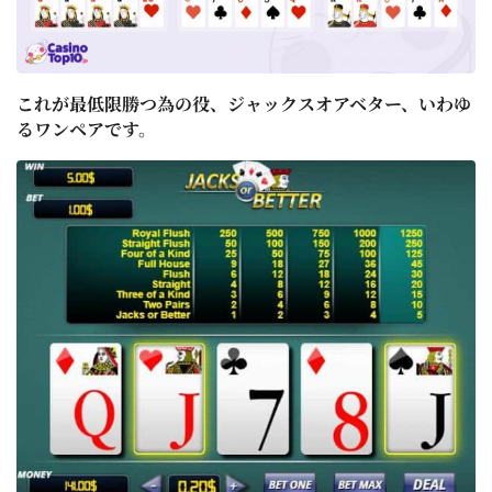
これが最低限勝つ為の役、ジャックスオアベター、いわゆ
るワンペアです。