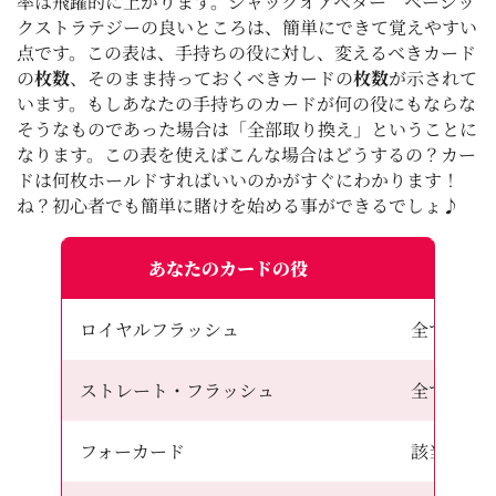
率は飛躍的に上がります。ジャックオアベター ベーシッ
クストラテジーの良いところは、簡単にできて覚えやすい
点です。この表は、手持ちの役に対し、変えるべきカード
の
枚数
、そのまま持っておくべきカードの
枚数
が示されて
います。もしあなたの手持ちのカードが何の役にもならな
そうなものであった場合は「全部取り換え」ということに
なります。この表を使えばこんな場合はどうするの？カー
ドは何枚ホールドすればいいのかがすぐにわかります！
ね？初心者でも簡単に賭けを始める事ができるでしょ♪
あなたのカードの役
ロイヤルフラッシュ
全てのカ
ストレート・フラッシュ
全てのカ
フォーカード
該当の4枚