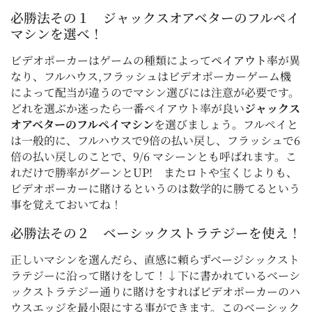
必勝法その１ ジャックスオアベターのフルペイ
マシンを選べ！
ビデオポーカーはゲームの種類によって
ペイアウト率
が異
なり、フルハウス,フラッシュはビデオポーカーゲーム機
によって配当が違うのでマシン選びには注意が必要です。
どれを選ぶか迷ったら一番ペイアウト率が良い
ジャックス
オアベターのフルペイマシン
を選びましょう。フルペイと
は一般的に、フルハウスで9倍の払い戻し、フラッシュで6
倍の払い戻しのことで、9/6 マシーンとも呼ばれます。こ
れだけで勝率がグーンとUP! またロトや宝くじよりも、
ビデオポーカーに賭けるというのは数学的に勝てるという
事を覚えておいてね！
必勝法その２ ベーシックストラテジーを使え！
正しいマシンを選んだら、直感に頼らずベージシックスト
ラテジーに沿って賭けをして！↓下に書かれているベーシ
ックストラテジー通りに賭けをすればビデオポーカーのハ
ウスエッジを最小限にする事ができます。このベーシック