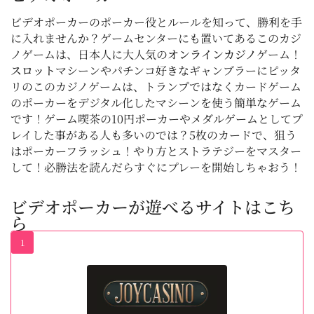
ビデオポーカーのポーカー役とルールを知って、勝利を手
に入れませんか？ゲームセンターにも置いてあるこのカジ
ノゲームは、日本人に大人気の
オンラインカジノ
ゲーム！
スロット
マシーンやパチンコ好きなギャンブラーにピッタ
リのこのカジノゲームは、トランプではなくカードゲーム
のポーカーをデジタル化したマシーンを使う簡単なゲーム
です！ゲーム喫茶の10円ポーカーやメダルゲームとしてプ
レイした事がある人も多いのでは？5枚のカードで、狙う
はポーカーフラッシュ！やり方とストラテジーをマスター
して！必勝法を読んだらすぐにプレーを開始しちゃおう！
ビデオポーカーが遊べるサイトはこち
ら
1