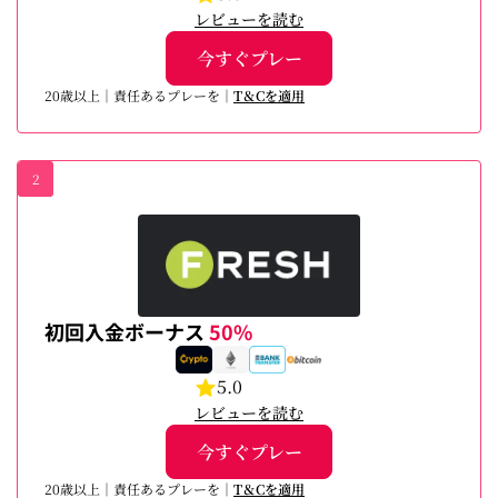
レビューを読む
今すぐプレー
20歳以上｜責任あるプレーを｜
T＆Cを適用
2
初回入金ボーナス
50%
5.0
レビューを読む
今すぐプレー
20歳以上｜責任あるプレーを｜
T＆Cを適用