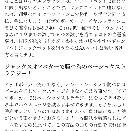
なことはロイヤルフラッシュは、マックスベットで賭けな
い限り出ないということです。マックスベットで賭けなけ
れば、通常のロイヤルフラッシュで勝利した場合と同じ支
払い金になります。ビデオポーカーでロイヤルフラッシュ
をひく確率は1/649,740。これは低い確率でしょうか？ち
なみに４９までの数字で６つの数字を当てるロトの当選確
率は、1/13,983,816！カジノはやっぱり勝ちやすいギャン
ブル！ジャックポットを狙うならMAXベットは賢い賭け
方と言えます。
ジャックスオアベターで勝つ為の
ベーシックスト
ラテジー！
ビデオポーカーだけでなく、オンラインカジノで勝つには
ゲームを通してハウスエッジを少なく抑える事です。ビデ
オポーカーではベーシックストラテジーに沿って賭けをす
る事でハウスエッジを減らす事ができます。もちろん必ず
勝利するというものではありませんが、負け続けない方法
だという事を覚えておきましょう。攻略法や戦略なしにゲ
ームをするのに比べて、この方法の通りの行動を取れば勝