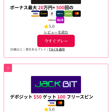
ボーナス最大
20
万円+
500
回の
5.0
レビューを読む
今すぐプレー
20歳以上｜責任あるプレイ |
T＆Cを適用
2
デポジット
$50
ゲット
100
フリースピン
5.0