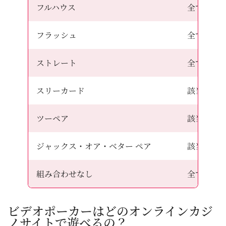
フルハウス
全てのカ
フラッシュ
全てのカ
ストレート
全てのカ
スリーカード
該当の3枚
ツーペア
該当の4枚
ジャックス・オア・ベター ペア
該当の2枚
組み合わせなし
全てディ
ビデオポーカーはどのオンラインカジ
ノサイトで遊べるの？