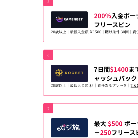
5
200％
入金ボー
フリースピン
20歳以上｜最低入金額 ￥1500｜賭け条件 30回｜
6
7日間
$1400
ま
ャッシュバック
20歳以上｜最低入金額 $5｜責任あるプレーを｜
T＆
7
最大
$500
ボー
＋
250
フリース