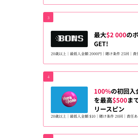
3
最大
$2 000
の
GET!
20歳以上｜最低入金額 2000円｜賭け条件 25回｜
4
100%
の初回入
を最高
$500
まで
リースピン
20歳以上｜最低入金額 $10｜賭け条件 20回｜責任