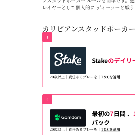
ンスタッドポーカー
ルール
も簡単です。通
レイヤーとして個人的に ディーラーと戦
カリビアンスタッドポーカ
1
Stake
のデイリ
20歳以上｜責任あるプレーを｜
T＆Cを適用
2
最初の
7
日間 、
バック
20歳以上｜責任あるプレーを｜
T＆Cを適用