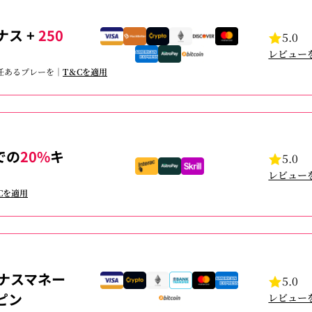
ナス +
250
5.0
レビュー
責任あるプレーを｜
T＆Cを適用
での
20%
キ
5.0
レビュー
Cを適用
ナスマネー
5.0
ピン
レビュー