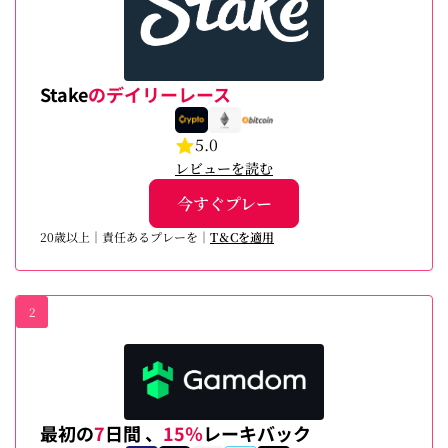
Stake
のデイリーレース
5.0
レビューを読む
今すぐプレー
20歳以上｜責任あるプレーを｜
T＆Cを適用
2
最初の
7
日間 、
15％
レーキバック