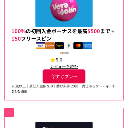
100%
の初回入金ボーナスを最高
$500
まで +
150
フリースピン
5.0
レビューを読む
今すぐプレー
20歳以上｜最低入金額 $10｜賭け条件 20回｜責任あるプレーを｜
T
＆Cを適用
5