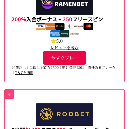
200％
入金ボーナス +
250
フリースピン
5.0
レビューを読む
今すぐプレー
20歳以上｜最低入金額 ￥1500｜賭け条件 30回｜責任あるプレーを
｜
T＆Cを適用
6