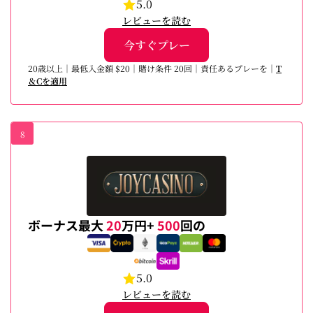
5.0
レビューを読む
今すぐプレー
20歳以上｜最低入金額 $20｜賭け条件 20回｜責任あるプレーを｜
T
＆Cを適用
8
ボーナス最大
20
万円+
500
回の
5.0
レビューを読む