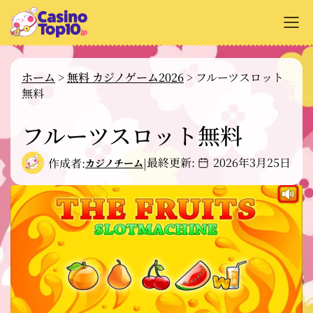
+
オンラインカジノ解説
ホーム
>
無料 カジノゲーム2026
>
フルーツスロット
無料
+
カジノサイトのレビュー
+
フルーツスロット無料
支払い方法
+
カジノゲーム解説
最終更新:
2026年3月25日
作成者:
|
カジノチーム
+
無料ゲーム