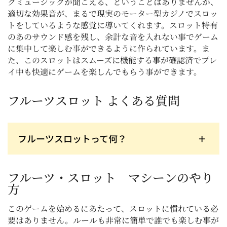
クミュージックが聞こえる、ということはありませんが、
適切な効果音が、まるで現実のモーター型カジノでスロッ
トをしているような感覚に導いてくれます。スロット特有
のあのサウンド感を残し、余計な音を入れない事でゲーム
に集中して楽しむ事ができるように作られています。ま
た、このスロットはスムーズに機能する事が確認済でプレ
イ中も快適にゲームを楽しんでもらう事ができます。
フルーツスロット よくある質問
フルーツスロットって何？
フルーツスロットはクラシックスロットマシンの一
つ。レモン、サクランボなどがシンボルでランドカ
ジノでも昔から愛されてきたスロットといえばとい
フルーツ・スロット マシーンのやり
う機種です。
方
このゲームを始めるにあたって、スロットに慣れている必
要はありません。ルールも非常に簡単で誰でも楽しむ事が