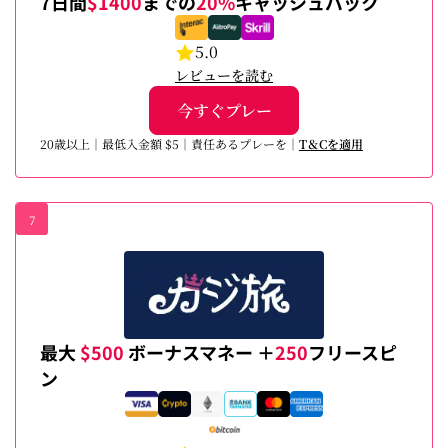
7日間
$1400
までの
20%
キャッシュバック
5.0
レビューを読む
今すぐプレー
20歳以上｜最低入金額 $5｜責任あるプレーを｜
T＆Cを適用
7
最大
$500
ボーナスマネー ＋
250
フリースピ
ン