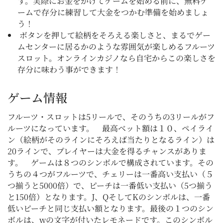
す。実際にお金をかけてゲームを始める前に、無料ゲ
ームで存分に練習して大金をつかむ準備を始めましょ
う！
ボタンを押して絵柄をそろえる楽しさと、まるでゲー
ムセンターに居るかのような雰囲気が楽しめるフルーツ
スロット。オンラインカジノなら自宅からこの楽しさを
存分に味わう事ができます！
ゲーム情報
フルーツ・スロットは5リールで、そのうちの3リールがフ
ルーツになっています。 最高ベット額は１０、ペイライ
ン（絵柄がそのラインにそろえば当たりとなるライン）は
20ラインで、プレイヤーは大金を得るチャンスがありま
す。 ゲームは８つのシンボルで構成されています。その
うちの４つがフルーツで、チェリーは一番高い支払い（５
つ揃うと5000倍）で、ピーチは一番低い支払い（5つ揃う
と150倍）となります。J、QそしてKのシンボルは、一番
低いピーチと同じ支払い額となります。最後の１つのシン
ボルは、wの文字が付いたレモネードです。このシンボル