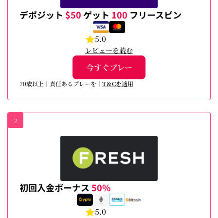
デポジット
$50
ゲット
100
フリースピン
5.0
レビューを読む
今すぐプレー
20歳以上｜責任あるプレーを｜
T＆Cを適用
2
初回入金ボーナス
50%
5.0