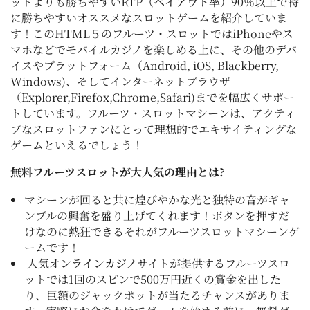
ットよりも勝ちやすいRTP（
ペイアウト率
）90％以上で特
に勝ちやすいオススメなスロットゲームを紹介していま
す！このHTML５のフルーツ・スロットではiPhoneやス
マホなどでモバイルカジノを楽しめる上に、その他のデバ
イスやプラットフォーム（Android, iOS, Blackberry,
Windows)、そしてインターネットブラウザ
（Explorer,Firefox,Chrome,Safari)までを幅広くサポー
トしています。フルーツ・スロットマシーンは、アクティ
ブなスロットファンにとって理想的でエキサイティングな
ゲームといえるでしょう！
無料フルーツスロットが大人気の理由とは?
マシーンが回ると共に煌びやかな光と独特の音がギャ
ンブルの興奮を盛り上げてくれます！ボタンを押すだ
けなのに熱狂できるそれがフルーツスロットマシーンゲ
ームです！
人気
オンラインカジノ
サイトが提供するフルーツスロ
ットでは1回のスピンで500万円近くの賞金を出した
り、巨額のジャックポットが当たるチャンスがありま