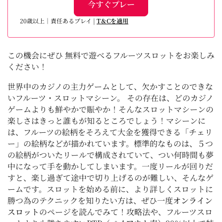
今すぐプレー
20歳以上｜責任あるプレイ |
T＆Cを適用
この機会にぜひ 無料で遊べるフルーツスロットをお楽しみ
ください！
世界中のカジノの主力ゲームとして、欠かすことのできな
いフルーツ・スロットマシーン。 その存在は、どのカジノ
ゲームよりも鮮やかで賑やか！そんなスロットマシーンの
楽しさはきっと誰もが知るところでしょう！マシーンに
は、フルーツの絵柄をそろえて大金を獲得できる「チェリ
ー」の絵柄などが描かれています。標準的なものは、５つ
の絵柄がついたリールで構成されていて、つい何時間も夢
中になって手を動かしてしまいます。一度リールが回りだ
すと、楽し過ぎて途中で切り上げるのが難しい、そんなゲ
ームです。スロットを始める前に、より詳しくスロットに
勝つ為のテクニックを知りたい方は、ぜひ一度
オンライン
スロット
のページを読んでみて！攻略法や、フルーツスロ