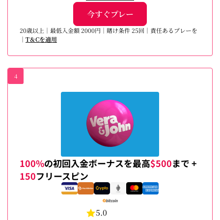
今すぐプレー
20歳以上｜最低入金額 2000円｜賭け条件 25回｜責任あるプレーを
｜
T＆Cを適用
4
100%
の初回入金ボーナスを最高
$500
まで +
150
フリースピン
5.0