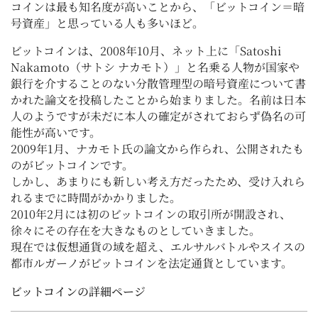
コインは最も知名度が高いことから、「ビットコイン＝暗
号資産」と思っている人も多いほど。
ビットコインは、2008年10月、ネット上に「Satoshi
Nakamoto（サトシ ナカモト）」と名乗る人物が国家や
銀行を介することのない分散管理型の暗号資産について書
かれた論文を投稿したことから始まりました。名前は日本
人のようですが未だに本人の確定がされておらず偽名の可
能性が高いです。
2009年1月、ナカモト氏の論文から作られ、公開されたも
のがビットコインです。
しかし、あまりにも新しい考え方だったため、受け入れら
れるまでに時間がかかりました。
2010年2月には初のビットコインの取引所が開設され、
徐々にその存在を大きなものとしていきました。
現在では仮想通貨の域を超え、エルサルバトルやスイスの
都市ルガーノがビットコインを法定通貨としています。
ビットコインの詳細ページ