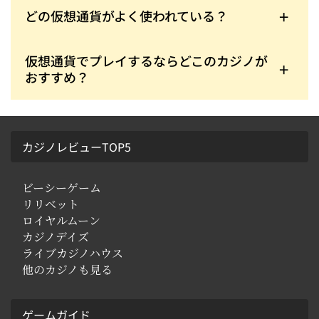
しかし、カジノごとのレートがGoogleなどで調べら
れるレートより数％高く設定されていることもあり
どの仮想通貨がよく使われている？
ます。
ビットコイン、イーサリアム、ライトコインなどは
利用できるオンラインカジノが多くあります。
仮想通貨でプレイするならどこのカジノが
おすすめ？
ビットカジノが安定してプレイできます。
カジノレビューTOP5
ビーシーゲーム
リリベット
ロイヤルムーン
カジノデイズ
ライブカジノハウス
他のカジノも見る
ゲームガイド