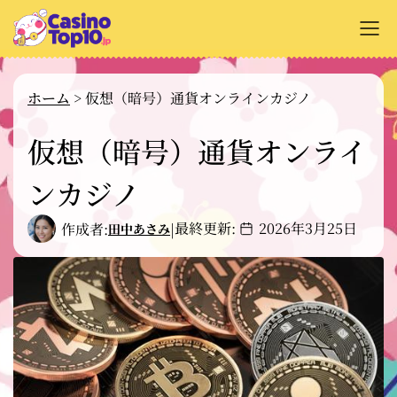
+
オンラインカジノ解説
ホーム
>
仮想（暗号）通貨オンラインカジノ
+
カジノサイトのレビュー
仮想（暗号）通貨オンライ
+
支払い方法
ンカジノ
+
カジノゲーム解説
最終更新:
2026年3月25日
作成者:
|
田中あさみ
+
無料ゲーム