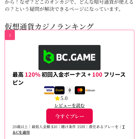
から！なぜ？どこのオンカジで、どんな暗号通貨が使える
の？という疑問が解決できるページになっています。
仮想通貨カジノランキング
1
最高
120%
初回入金ボーナス +
100
フリース
ピン
5.0
レビューを読む
今すぐプレー
20歳以上｜最低入金額 $10｜賭け条件 35回｜責任あるプレーを｜
T
＆Cを適用