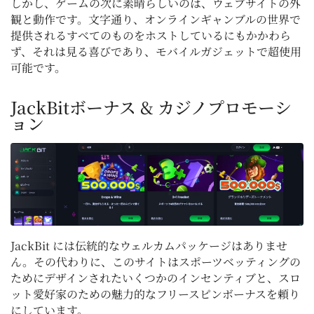
しかし、ゲームの次に素晴らしいのは、ウェブサイトの外
観と動作です。文字通り、オンラインギャンブルの世界で
提供されるすべてのものをホストしているにもかかわら
ず、それは見る喜びであり、モバイルガジェットで超使用
可能です。
JackBitボーナス & カジノプロモーシ
ョン
JackBit には伝統的なウェルカムパッケージはありませ
ん。その代わりに、このサイトはスポーツベッティングの
ためにデザインされたいくつかのインセンティブと、スロ
ット愛好家のための魅力的なフリースピンボーナスを頼り
にしています。