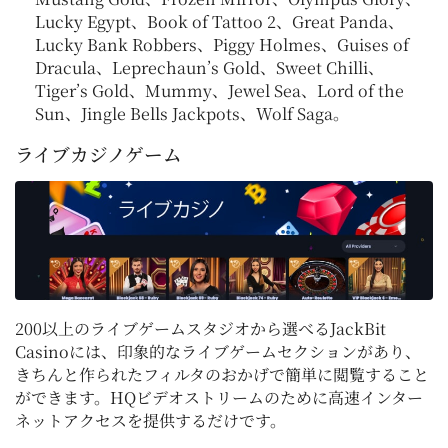
Lucky Egypt、Book of Tattoo 2、Great Panda、
Lucky Bank Robbers、Piggy Holmes、Guises of
Dracula、Leprechaun’s Gold、Sweet Chilli、
Tiger’s Gold、Mummy、Jewel Sea、Lord of the
Sun、Jingle Bells Jackpots、Wolf Saga。
ライブカジノゲーム
200以上のライブゲームスタジオから選べるJackBit
Casinoには、印象的なライブゲームセクションがあり、
きちんと作られたフィルタのおかげで簡単に閲覧すること
ができます。HQビデオストリームのために高速インター
ネットアクセスを提供するだけです。