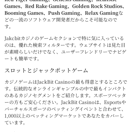
Games、Red Rake Gaming、Golden Rock Studios、
Booming Games、Push Gaming、Relax Gaming
な
どの一流のソフトウェア開発者だからこそ可能なので
す。
Jakcbitカジノのゲームセクションで特に気に入っている
のは、優れた検索フィルターです。ウェブサイトは見た目
が素晴らしいだけでなく、ユーザーフレンドリーでナビゲ
ートも簡単です。
スロットとジャックポットゲーム
カジノゲームはJackBit Casinoの最も得意とするところで
す。伝統的なオンラインギャンブルの中で最もインパクト
のあるカジノセグメントをご紹介します。スポーツベッタ
ーの方もご安心ください。JackBit Casinoは、Esportsや
バーチャルスポーツのベッティングイベントと合わせて、
1,000以上のベッティングマーケットであなたをカバーし
ています。