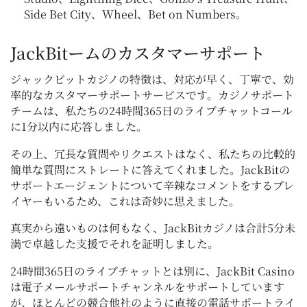
Side Bet City、Wheel、Bet on Numbers。
JackBitームのカスタマーサポート
ジャックビットカジノの特徴は、対応が早く、丁寧で、効
率的なカスタマーサポートサービスです。カジノサポート
チームは、私たちの24時間365日のライブチャットコール
に1分以内に応答しました。
その上、冗長な質問やリクエストはなく、私たちの比較的
簡単な質問にストレートに答えてくれました。JackBitの
サポートエージェントについて辛辣なコメントをするプレ
イヤーもいるため、これは奇妙に思えました。
真実から遠いものは何もなく、JackBitカジノは合計5分未
満で卓越した支援でそれを証明しました。
24時間365日のライブチャットとは別に、JackBit Casino
は電子メールサポートチャンネルをサポートしています
が、ほとんどの競合他社のように直接の電話サポートライ