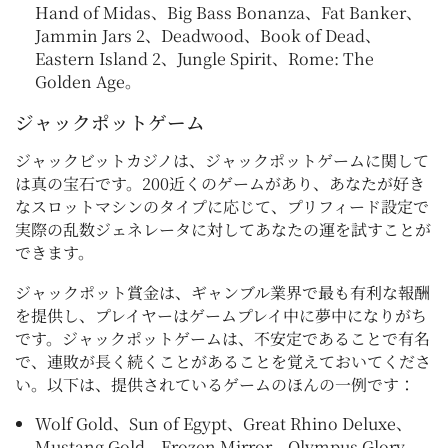
Hand of Midas、Big Bass Bonanza、Fat Banker、
Jammin Jars 2、Deadwood、Book of Dead、
Eastern Island 2、Jungle Spirit、Rome: The
Golden Age。
ジャックポットゲーム
ジャックビットカジノは、ジャックポットゲームに関して
は真の宝石です。200近くのゲームがあり、あなたが好き
なスロットマシンのタイプに応じて、プリフィード設定で
実際の乱数ジェネレータに対してあなたの運を試すことが
できます。
ジャックポット賞金は、ギャンブル業界で最も有利な報酬
を提供し、プレイヤーはゲームプレイ中に夢中になりがち
です。ジャックポットゲームは、不安定であることで有名
で、連敗が長く続くことがあることを覚えておいてくださ
い。以下は、提供されているゲームのほんの一例です：
Wolf Gold、Sun of Egypt、Great Rhino Deluxe、
Mustang Gold、Frozen Mirror、Olympus Glory、