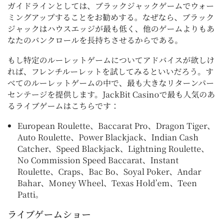
ガイドラインとしては、ブラックジャックゲームでウォー
ミングアップすることをお勧めする。なぜなら、ブラック
ジャックはハウスエッジが最も低く、他のゲームよりもあ
なたのバンクロールを長持ちさせるからである。
もし特定のルーレットゲームについてアドバイスが欲しけ
れば、フレンチルーレットを試してみるといいだろう。す
べてのルーレットゲームの中で、最も大きなリターンパー
センテージを提供します。JackBit Casinoで最も人気のあ
るライブゲームはこちらです：
European Roulette、Baccarat Pro、Dragon Tiger、
Auto Roulette、Power Blackjack、Indian Cash
Catcher、Speed Blackjack、Lightning Roulette、
No Commission Speed Baccarat、Instant
Roulette、Craps、Bac Bo、Soyal Poker、Andar
Bahar、Money Wheel、Texas Hold’em、Teen
Patti。
ライブゲームショー