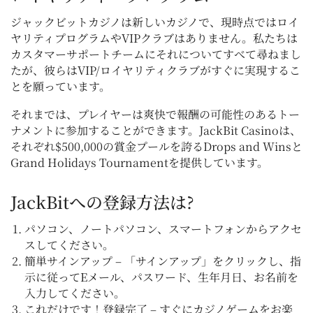
ジャックビットカジノは新しいカジノで、現時点ではロイ
ヤリティプログラムやVIPクラブはありません。私たちは
カスタマーサポートチームにそれについてすべて尋ねまし
たが、彼らはVIP/ロイヤリティクラブがすぐに実現するこ
とを願っています。
それまでは、プレイヤーは爽快で報酬の可能性のあるトー
ナメントに参加することができます。JackBit Casinoは、
それぞれ$500,000の賞金プールを誇るDrops and Winsと
Grand Holidays Tournamentを提供しています。
JackBitへの登録方法は?
パソコン、ノートパソコン、スマートフォンからアクセ
スしてください。
簡単サインアップ – 「サインアップ」をクリックし、指
示に従ってEメール、パスワード、生年月日、お名前を
入力してください。
これだけです！登録完了 – すぐにカジノゲームをお楽