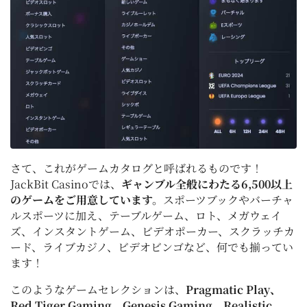
さて、これがゲームカタログと呼ばれるものです！
JackBit Casinoでは、
ギャンブル全般にわたる6,500以上
のゲームをご用意しています。
スポーツブックやバーチャ
ルスポーツに加え、テーブルゲーム、ロト、メガウェイ
ズ、インスタントゲーム、ビデオポーカー、スクラッチカ
ード、ライブカジノ、ビデオビンゴなど、何でも揃ってい
ます！
このようなゲームセレクションは、
Pragmatic Play、
Red Tiger Gaming、Genesis Gaming、Realistic