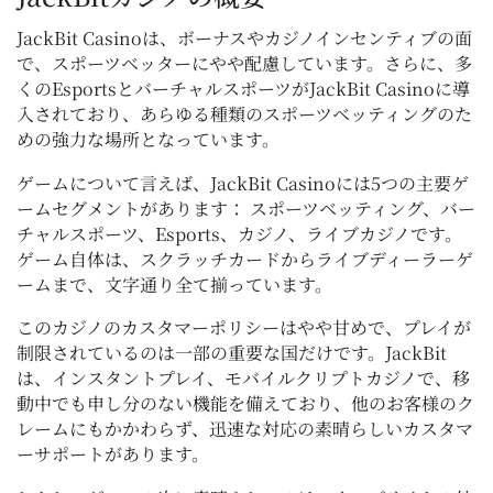
JackBit Casinoは、ボーナスやカジノインセンティブの面
で、スポーツベッターにやや配慮しています。さらに、多
くのEsportsとバーチャルスポーツがJackBit Casinoに導
入されており、あらゆる種類のスポーツベッティングのた
めの強力な場所となっています。
ゲームについて言えば、JackBit Casinoには5つの主要ゲ
ームセグメントがあります： スポーツベッティング、バー
チャルスポーツ、Esports、カジノ、ライブカジノです。
ゲーム自体は、スクラッチカードからライブディーラーゲ
ームまで、文字通り全て揃っています。
このカジノのカスタマーポリシーはやや甘めで、プレイが
制限されているのは一部の重要な国だけです。JackBit
は、インスタントプレイ、モバイルクリプトカジノで、移
動中でも申し分のない機能を備えており、他のお客様のク
レームにもかかわらず、迅速な対応の素晴らしいカスタマ
ーサポートがあります。