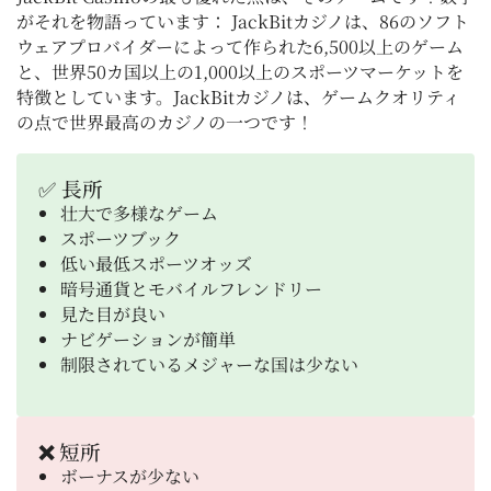
がそれを物語っています： JackBitカジノは、86のソフト
ウェアプロバイダーによって作られた6,500以上のゲーム
と、世界50カ国以上の1,000以上のスポーツマーケットを
特徴としています。JackBitカジノは、ゲームクオリティ
の点で世界最高のカジノの一つです！
✅ 長所
壮大で多様なゲーム
スポーツブック
低い最低スポーツオッズ
暗号通貨とモバイルフレンドリー
見た目が良い
ナビゲーションが簡単
制限されているメジャーな国は少ない
❌
短所
ボーナスが少ない