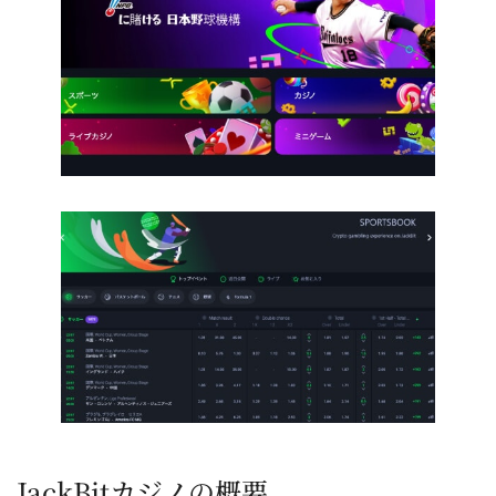
JackBitカジノの概要