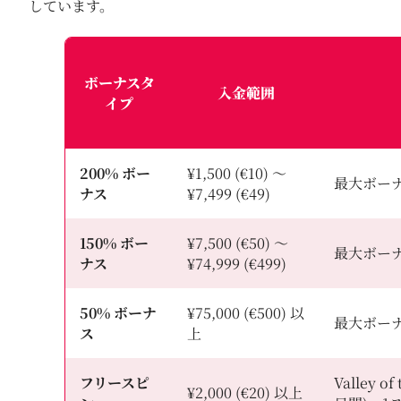
しています。
ボーナスタ
入金範囲
イプ
200% ボー
¥1,500 (€10) ～ 
最大ボーナス 
ナス
¥7,499 (€49)
150% ボー
¥7,500 (€50) ～ 
最大ボーナス 
ナス
¥74,999 (€499)
50% ボーナ
¥75,000 (€500) 以
最大ボーナス 
ス
上
フリースピ
Valley 
¥2,000 (€20) 以上