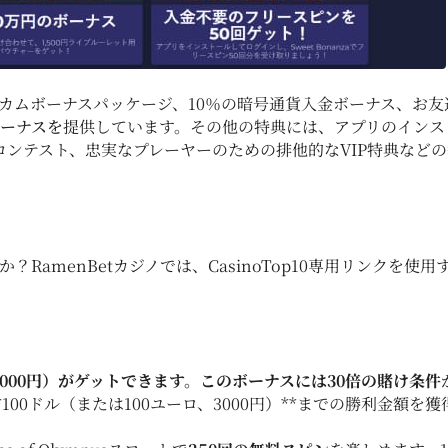
ェルカムボーナスパッケージ、10％の暗号通貨入金ボーナス、お友
ーナスを
提供しています。その他の特典には、アプリのインス
、コンテスト、忠実なプレーヤーのための排他的なVIP特典など
amenBetカジノでは、CasinoTop10専用リンクを使用
3000円）がゲットできます。このボーナスには30倍の賭け条件
00ドル（または100ユーロ、3000円）**までの勝利金額を獲