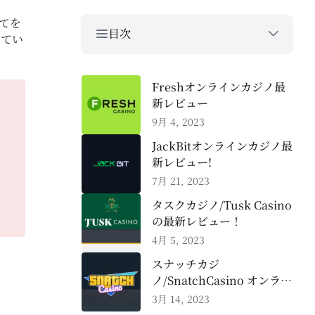
てを
目次
ってい
✅ 長所
Freshオンラインカジノ最
❌ 短所
新レビュー
ラーメンベット最新レビュー ギャラリー
9月 4, 2023
ラーメンベットの概要
JackBitオンラインカジノ最
新レビュー!
RamenBetボーナス
7月 21, 2023
RamenBetカジノ限定ボーナス
タスクカジノ/Tusk Casino
の最新レビュー！
ラーメンベットカジノウェルカムパック
4月 5, 2023
RamenBet「お友達紹介」ボーナス
スナッチカジ
RamenBet 暗号通貨ボーナス
ノ/SnatchCasino オンライ
ンカジノ最新レビュー！
3月 14, 2023
VIPプログラム