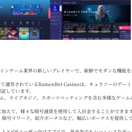
ンラインゲーム業界の新しいプレイヤーで、新鮮でモダンな機能を
によって運営されているRamenBet Casinoは、キュラソーのゲー
保証しています。
ム、ライブカジノ、スポーツベッティングを含む多様なゲーム
に加えて、様々な暗号通貨を使用して入出金することができま
ージ、暗号リワード、紹介ボーナスなど、幅広いボーナスを提供し
トとiOSユーザー向けアプリで、外出先でもシームレスなゲー