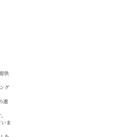
ラーメンベットアカウント登録
RamenBetカジノのゲーム
スロット
テーブルゲーム
ライブカジノ
スポーツベッティング
提供
RamenBetカジノのその他のゲーム
ミング
ラーメンベットでの入出金方法
の選
入金方法
出金方法
す。
ていま
出金時間
利用可能な通貨
ムを