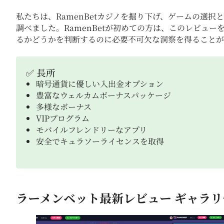
私たちは、RamenBetカジノを掘り下げ、ゲームの選
調べました。RamenBetが初めての方は、このレビュー
るかどうかを判断するのに必要不可欠な洞察を得ることが
✅ 長所
暗号通貨に優しい入出金オプション
豊富なウェルカムボーナスパッケージ
多様なボーナス
VIPプログラム
モバイルフレンドリーなアプリ
安全でキュラソーライセンスを取得
ラーメンベット最新レビュー
ギャラリ