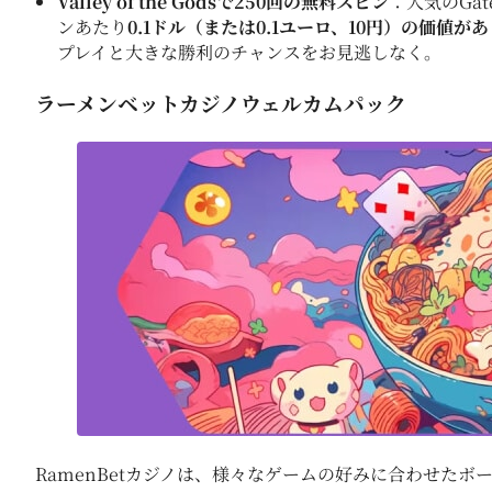
Valley of the Godsで250回の無料スピン
：人気のGate
ンあたり
0.1ドル（または0.1ユーロ、10円）の価値が
プレイと大きな勝利のチャンスをお見逃しなく。
ラーメンベットカジノウェルカムパック
RamenBetカジノは、様々なゲームの好みに合わせた