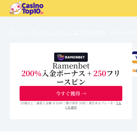
ホーム
>
オンラインカジノ おすすめ 2026
>
Ramen B
Ramen
入
Bet
カ
ジ
Ramenbet
ノ
200％
入金ボーナス +
250
フリ
レ
ースピン
ビ
ュ
今すぐ獲得 →
ー
20歳以上｜最低入金額 ￥1500｜賭け条件 30回｜責任あるプレーを｜
T＆
2026
Cを適用