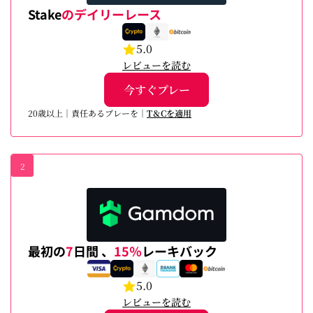
Stake
のデイリーレース
5.0
レビューを読む
今すぐプレー
20歳以上｜責任あるプレーを｜
T＆Cを適用
2
最初の
7
日間 、
15％
レーキバック
5.0
レビューを読む