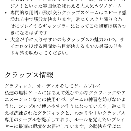
ジノ！といった雰囲気を味わえる大人気カジノゲーム
専門的な用語が飛び交うクラップスゲームはスピード感
溢れる中で勝敗が決まります。常にリスクと隣り合わ
せにプレイするギャンブラーにとってこの興奮は病みつ
きになるはずです！
大金が手に入りやすいのもクラップスの魅力の1つ。サ
イコロを投げる瞬間から目が決まるまでの最高のドキ
ドキ感を味わってください。
クラップス情報
グラフィック、オーディオそしてゲームプレイ
私達の無料ゲームにはあえて煌びやかなグラフィックやア
ニメーションなどは使用せづ、ゲームの練習を妨げないよ
うな、シンプルで使いやすい作りになっています。逆に言
えば洗練されたグラフィックと、わかりやすいクラップス
専用のテーブルを提示しており、ルールを覚えたいプレイ
ヤーに最適の環境をお届けしています。必勝法を学ぶに