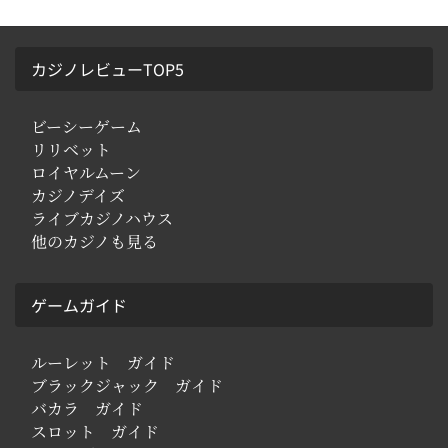
カジノレビューTOP5
ビーシーゲーム
リリベット
ロイヤルムーン
カジノデイズ
ライブカジノハウス
他のカジノも見る
ゲームガイド
ルーレット ガイド
ブラックジャック ガイド
バカラ ガイド
スロット ガイド