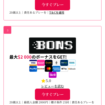
今すぐプレー
20歳以上｜責任あるプレーを｜
T＆Cを適用
3
最大
$2 000
のボーナスをGET!
5.0
レビューを読む
今すぐプレー
20歳以上｜最低入金額 2000円｜賭け条件 25回｜責任あるプレーを