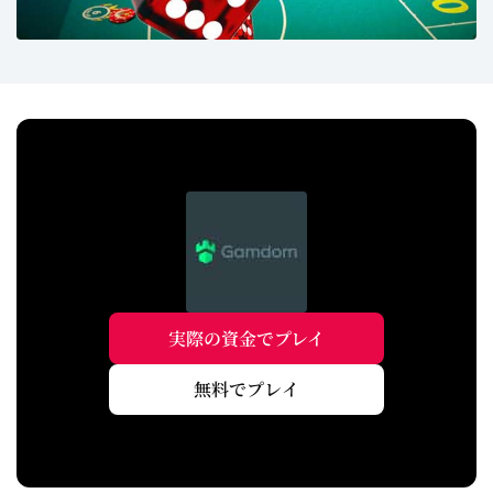
実際の資金でプレイ
無料でプレイ