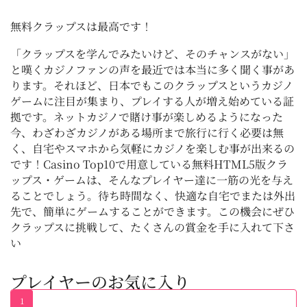
無料クラップスは最高です！
「クラップスを学んでみたいけど、そのチャンスがない」
と嘆くカジノファンの声を最近では本当に多く聞く事があ
ります。それほど、日本でもこのクラップスというカジノ
ゲームに注目が集まり、プレイする人が増え始めている証
拠です。ネットカジノで賭け事が楽しめるようになった
今、わざわざカジノがある場所まで旅行に行く必要は無
く、自宅やスマホから気軽にカジノを楽しむ事が出来るの
です！Casino Top10で用意している無料HTML5版クラ
ップス・ゲームは、そんなプレイヤー達に一筋の光を与え
ることでしょう。待ち時間なく、快適な自宅でまたは外出
先で、簡単にゲームすることができます。この機会にぜひ
クラップスに挑戦して、たくさんの賞金を手に入れて下さ
い
プレイヤーのお気に入り
1