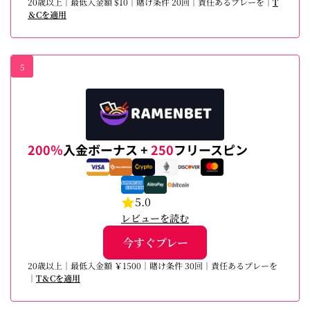
20歳以上｜最低入金額 $10｜賭け条件 20回｜責任あるプレーを｜
T
＆Cを適用
5
200％
入金ボーナス +
250
フリースピン
5.0
レビューを読む
今すぐプレー
20歳以上｜最低入金額 ￥1500｜賭け条件 30回｜責任あるプレーを
｜
T＆Cを適用