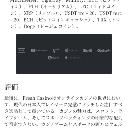
イン）、ETH（イーサリアム）、LTC（ライトコイ
ン）、XRP（リップル）、USDT trc – 20、USDT terc
– 20、BCH（ビットコインキャッシュ）、TRX（トロ
ン）、Doge（ドージェコイン）。
評価
最後に、Fresh Casinoはオンラインカジノの世界におい
て、現代の日本人プレイヤーに完璧にマッチした注目すべ
き逸品として輝いている。カジノの魅力は、スロット、ラ
イブゲーム、そしてスポーツベッティングの印象的な配列
で否定できない。カジノゲームとスポーツの両方にウェル