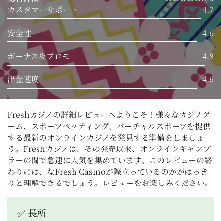
ュ
ー
カスタマーサポート
4.7
安全性
4.6
ボーナス＆プロモ
4.8
出金速度
4.6
Freshカジノの詳細レビューへようこそ！様々なカジノゲ
ーム、スポーツベッティング、バーチャルスポーツを提供
する最新のオンラインカジノを発見する準備をしましょ
う。Freshカジノは、その発売以来、オンラインギャンブ
ラーの間で急速に人気を集めています。このレビューの終
わりには、なFresh Casinoが際立っているのかがはっき
りと理解できるでしょう。レビューをお楽しみください。
✅ 長所