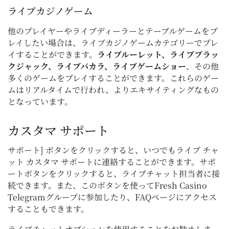
ライブカジノゲーム
他のプレイヤーやライブディーラーとテーブルゲームをプ
レイしたい場合は、ライブカジノゲームカテゴリーでプレ
イすることができます。
ライブルーレット、ライブブラッ
クジャック、ライブバカラ、ライブゲームショー
、その他
多くのゲームをプレイすることができます。これらのゲー
ムはリアルタイムで行われ、よりエキサイティングなもの
となっています。
カスタマ サポート
サポート] ボタンをクリックすると、いつでもライブ チャ
ット カスタマ サポートに連絡することができます。サポ
ートボタンをクリックすると、ライブチャット担当者に接
続できます。また、このボタンを使ってFresh Casino
Telegramグループに参加したり、FAQページにアクセス
することもできます。