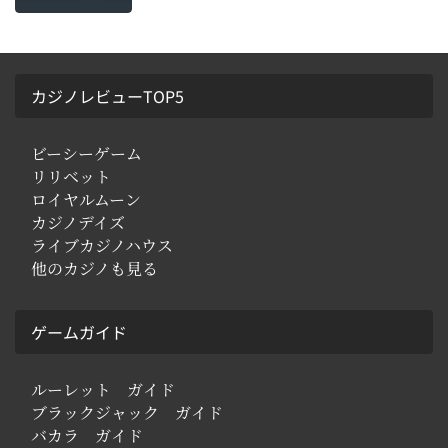
スロット
テーブルゲーム
カジノレビューTOP5
ライブカジノゲーム
カスタマ サポート
ビーシーゲーム
リリベット
安全性とセキュリティ
ロイヤルムーン
モバイルカジノ
カジノデイズ
ライブカジノハウス
Freshカジノの入出金
他のカジノも見る
評価
ゲームガイド
よくある質問
ルーレット ガイド
ブラックジャック ガイド
バカラ ガイド