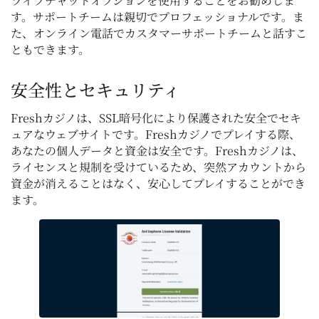
ライブチャットオプションを使用することをお勧めしま
す。サポートチームは親切でプロフェッショナルです。ま
た、オンライン電話でカスタマーサポートチームと話すこ
ともできます。
安全性とセキュリティ
Freshカジノは、SSL暗号化により保護された安全でセキ
ュアなウェブサイトです。Freshカジノでプレイする際、
あなたの個人データと資金は安全です。Freshカジノは、
ライセンスと規制を受けているため、突然アカウントから
資金が消えることはなく、安心してプレイすることができ
ます。