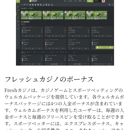
フレッシュカジノのボーナス
Freshカジノは、カジノゲームとスポーツベッティングの
ウェルカムパッケージを提供しています。各ウェルカムボ
ーナスパッケージには4つの入金ボーナスが含まれていま
す。ウェルカムボーナスを利用したユーザーは、毎週の入
金ボーナスと毎週のフリースピンを受け取ることができま
す。スポーツベッターには、エクスプレスボーナス、キャ