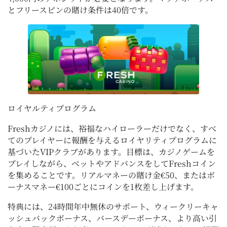
とフリースピンの賭け条件は40倍です。
ロイヤルティプログラム
Freshカジノには、裕福なハイローラーだけでなく、すべ
てのプレイヤーに報酬を与えるロイヤリティプログラムに
基づいたVIPクラブがあります。目標は、カジノゲームを
プレイしながら、ベットやアドバンスをしてFreshコイン
を集めることです。リアルマネーの賭け金€50、またはボ
ーナスマネー€100ごとにコインを1枚差し上げます。
特典には、24時間年中無休のサポート、ウィークリーキャ
ッシュバックボーナス、バースデーボーナス、より高い引