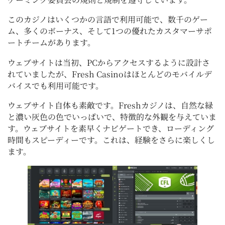
このカジノはいくつかの言語で利用可能で、数千のゲー
ム、多くのボーナス、そして1つの優れたカスタマーサポ
ートチームがあります。
ウェブサイトは当初、PCからアクセスするように設計さ
れていましたが、Fresh Casinoはほとんどのモバイルデ
バイスでも利用可能です。
ウェブサイト自体も素敵です。Freshカジノは、自然な緑
と濃い灰色の色でいっぱいで、特徴的な外観を与えていま
す。ウェブサイトを素早くナビゲートでき、ローディング
時間もスピーディーです。これは、経験をさらに楽しくし
ます。