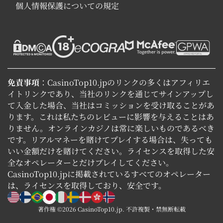
個人情報保護についての規定
免責事項
：CasinoTop10.jpのリンクの多くはアフィリエ
イトリンクであり、当社のリンクを通じてサインアップし
て入金した場合、当社はコミッションを受け取ることがあ
ります。これは私たちのレビューに影響を与えることはあ
りません。オンラインカジノは常に楽しいものであるべき
です。リアルマネーを賭けてプレイする場合は、失っても
いい金額だけを賭けてください。ライセンスを取得した安
全なオペレーターとだけプレイしてください。
CasinoTop10.jpに掲載されているすべてのオペレーター
は、ライセンスを取得しており、安全です。
著作権 ©2026 CasinoTop10.jp. 不許複製・禁無断転載