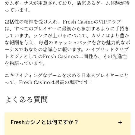
カムボーナスが用意されており、活気あるゲーム体験が待
っています。
包括性の精神を受け入れ、Fresh CasinoのVIPクラブ
は、すべてのプレイヤーに最初から参加するように手招き
しています。ランクが上がるにつれて、カジノはより豊か
な報酬を与え、毎週のキャッシュバックを含む魅力的なボ
ーナスであなたの忠誠心に報います。ハイブリッドクリプ
トカジノとしてのFresh Casinoの二面性も、その先進性
を物語っています。
エキサイティングなゲームを求める日本人プレイヤーにと
って、Fresh Casinoは最高の場所です！
よくある質問
Freshカジノとは何ですか？
Freshカジノは、カジノゲーム、スポーツベッティン
グ、バーチャルスポーツを含む様々なオプションを