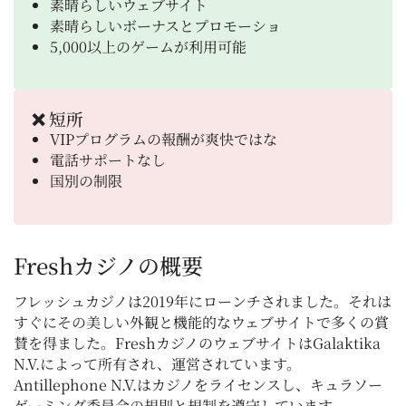
素晴らしいウェブサイト
素晴らしいボーナスとプロモーショ
5,000以上のゲームが利用可能
❌
短所
VIPプログラムの報酬が爽快ではな
電話サポートなし
国別の制限
Freshカジノの概要
フレッシュカジノは2019年にローンチされました。それは
すぐにその美しい外観と機能的なウェブサイトで多くの賞
賛を得ました。FreshカジノのウェブサイトはGalaktika
N.V.によって所有され、運営されています。
Antillephone N.V.はカジノをライセンスし、キュラソー
ゲーミング委員会の規則と規制を遵守しています。