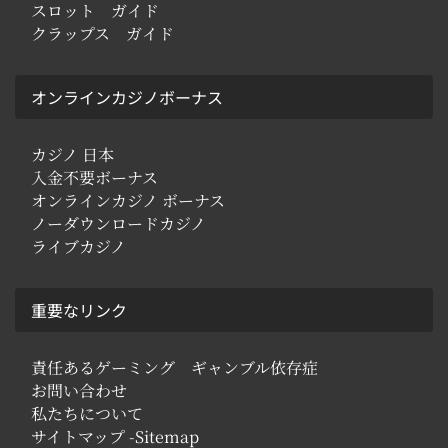
スロット ガイド
クラップス ガイド
オンラインカジノボーナス
カジノ 日本
入金不要ボーナス
オンラインカジノ ボーナス
ノーダウンロードカジノ
ライブカジノ
重要なリンク
責任あるゲーミング ギャンブル依存症
お問い合わせ
私たちについて
サイトマップ -Sitemap