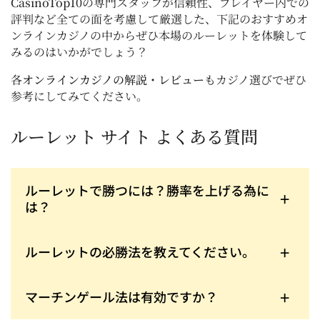
CasinoTop10
の専門スタッフが信頼性、プレイヤー内での
評判など全ての面を考慮して厳選した、下記のおすすめオ
ンラインカジノの中からぜひ本場のルーレットを体験して
みるのはいかがでしょう？
各
オンラインカジノの解説・レビュー
もカジノ選びでぜひ
参考にしてみてください。
ルーレット サイト よくある質問
ルーレットで勝つには？勝率を上げる為に
は？
ルーレットで勝率を上げる為にはヨーロピアン ルー
レットを選ぶ事です。アメリカンルーレットに比べ
て０が1つ少ないので勝率が上がります。
ルーレットの必勝法を教えてください。
ルーレットに必勝はありません。ですが、ルーレッ
トのプロも試しているハウスエッジを利用し勝つ確
率を高める攻略法がいくつかあります。詳しくはこ
マーチンゲール法は有効ですか？
のページのルーレット 必勝法と戦略のセクションに
マーチンゲール法は予算が多い時は有効な戦略で