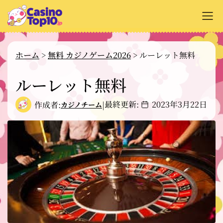
+
オンラインカジノ解説
ホーム
>
無料 カジノゲーム2026
>
ルーレット無料
+
カジノサイトのレビュー
ルーレット無料
+
支払い方法
最終更新:
2023年3月22日
作成者:
|
カジノチーム
+
カジノゲーム解説
+
無料ゲーム