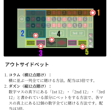
アウトサイドベット
コラム（横12点賭け）：
横に並ぶ一列全てに賭ける方法。配当は3倍です。
ダズン（縦12点賭け）：
数字マスの真下にある「1st 12」・「2nd 12」・「3rd
12」と書かれている部分にベットをする方法で、各マ
スの真上にある12個の数字全てに賭ける方法です。配
当は3倍。