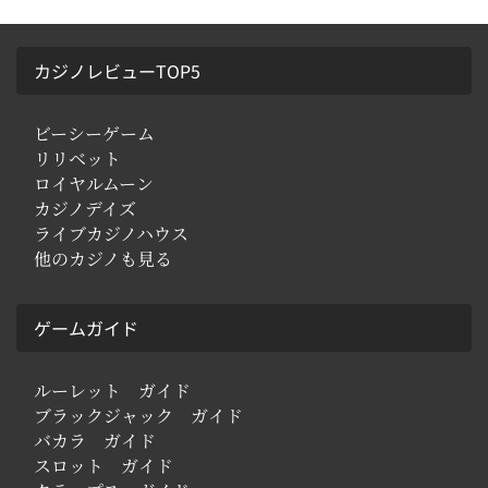
記載してあります。
す。メリットは負けを全て取り戻せる。デメリット
はすぐにMAXベットに達してしまい資金が尽きてし
まう事でしょう。
カジノレビューTOP5
ビーシーゲーム
リリベット
ロイヤルムーン
カジノデイズ
ライブカジノハウス
他のカジノも見る
ゲームガイド
ルーレット ガイド
ブラックジャック ガイド
バカラ ガイド
スロット ガイド