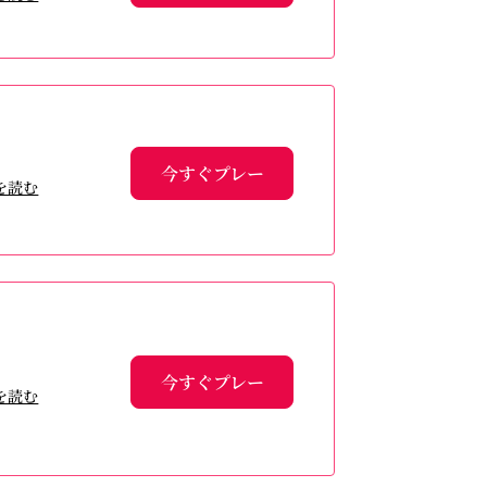
今すぐプレー
を読む
今すぐプレー
を読む