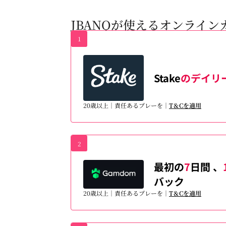
JBANQが使えるオンライン
1
Stake
のデイリ
20歳以上｜責任あるプレーを｜
T＆Cを適用
2
最初の
7
日間 、
バック
20歳以上｜責任あるプレーを｜
T＆Cを適用