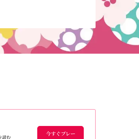
今すぐプレー
を読む