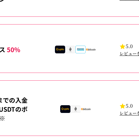
5.0
ナス
50%
レビュー
までの入金
5.0
USDTのボ
レビュー
※