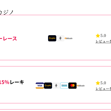
カジノ
5.0
ーレース
レビュー
15％
レーキ
5.0
レビュー