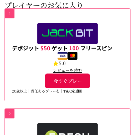
プレイヤーのお気に入り
Neteller：ネ
インカジ
ッテラー（２
ノが増え
００４年にマ
ていま
1
ン島へ移管）
す。本記
は、プライベ
事では、
ート電子財布
オンライ
（電子マネ
ン […]
ー）のサービ
スを提供して
おり、公的に
デポジット
$50
ゲット
100
フリースピン
はオプティマ
ル […]
5.0
レビューを読む
今すぐプレー
20歳以上｜責任あるプレーを｜
T＆Cを適用
2