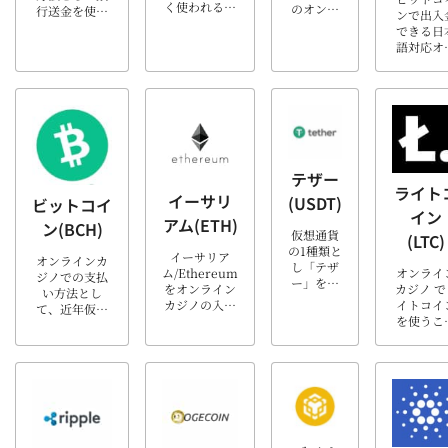
ペイの魅
く使われるよ
すが国内
のオンラ
行送金を使い
ンで出入
がわかり
うになったの
の銀行口
インカジ
たいなら、
できる日
す。 タイ
には正当な理
座からオ
ノユーザ
「SumoPay」
語対応オ
ーペイ
由がありま
ンライン
ーが使用
（スモウペ
ラインカ
[…]
す。オンライ
カジノア
する、使
イ、相撲ペ
ノは日に
ンショッピン
カウント
いやすい
イ）が便利！
に増加し
グをした事が
への入金
支払い方
海外送金では
おり、ビ
ある方なら
が可能に
法として
なく、国内銀
トコイ
PayPal（ペ
なっ […]
広く利用
行の決済とし
（Bitcoi
イパル）を使
されてい
て使えて、特
の存在が
った決済がい
る支払い
別なアカウン
ンライン
テザー
かにスピーデ
方法で
ト登録なども
ライト
領域にお
イーサリ
ィーで使いや
(USDT)
す。ウェ
ビットコイ
不要。銀行決
ても、存
イン
すいかをご存
ブマネー
済を快適にし
アム(ETH)
感を増す
ン(BCH)
知かと思いま
に登録し
てくれるサー
仮想通貨
(LTC)
つれ、た
[…]
たユーザ
ビ […]
の1種類と
さんのオ
イーサリア
オンラインカ
ーは、オ
し「テザ
ラインカ
ム/Ethereum
オンライ
ジノでの支払
ンライン
ー」をご
ノが、こ
をオンライン
カジノ で
い方法とし
での支払
存じでし
デジタル
カジノの入出
イトコイ
て、近年仮想
い、オン
ょうか？
された通
金で使う理由
を使うこ
通貨のバブル
ライン通
英語では
を支 […
や利用方法を
には、多
も相まって注
貨の交
Tetherと
詳しく解説し
のメリッ
目を非常に集
換、支払
いい、
ます。 入出金
があり
めています。
の受取、
USDTで
スピードが早
す。ライ
その中でも、
借入、ア
表記され
く、本人認証
コインは
ビットコイン
[…]
ます。テ
を必要としな
ットコイ
キャッシュ
ザーが他
いというメリ
と同様に
（BCH）は、
の仮想通