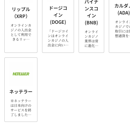
ットがあるの
仮想通貨
バイナ
独自の特徴と
貨とどう
カルダ
で、入出金手
一種で
利点を持ち、
ドージコ
ンスコ
違うの
リップル
段の1つとし
り、その
投資家以外に
(ADA)
か？なぜ
イン
て利用するの
いやすさ
イン
（XRP）
もオンライン
オンライ
をおすすめし
手数料の
カジノプレイ
(DOGE)
(BNB)
ンカジノ
オンライ
ます。 […]
さなど、
ヤーにとって
オンラインカ
でテザー
カジノで
くの利点
魅力的 […]
ジノの入出金
「ドージコイ
を使うべ
取引には
オンライ
あります
として利用で
ンはオンライ
きなの
想通貨を
ンカジノ
この記事
きるリップ
ンカジノの入
か？テザ
用するこ
業界は常
はオンラ
ル。リップル
出金に向いて
ーでプレ
が一般的
に進化を
ンカジノ
は送金の早さ
いるの？」皆
イできる
なってい
続けてお
ラ […]
と手数料の安
さんはこのよ
オンライ
ところも
り、プレ
さからオンラ
うに思ってい
ンカジノ
えてきて
イヤーに
インカジノの
ませんか？こ
[…]
ます。そ
とって新
入出金に向い
の記事では、
中でも高
しい機会
ている仮想通
ドージコイン
な取引処
と利便性
貨です。ここ
を利用するべ
や匿名性
を提供し
では、その仕
き理由や利用
保護が魅
ていま
組みと入出金
方法を詳しく
的な仮想
す。その
方法などにつ
ネッテラー
解説します。
貨として
中で、仮
いて詳しく解
最後まで読め
ルダノコ
想通貨の
説します。 リ
※ネッテラー
ば、ドージコ
ンが注目
普及に伴
ップルが使え
は日本向けの
インが自分に
集めてい
い、バイ
るオ […]
サービスを終
合った仮想通
す。本記
ナンスコ
了しました。
貨 […]
ではオン
イン
１９９９年に
インカジ
（BNB）
カナダで設立
[…]
を採用す
された
るオンラ