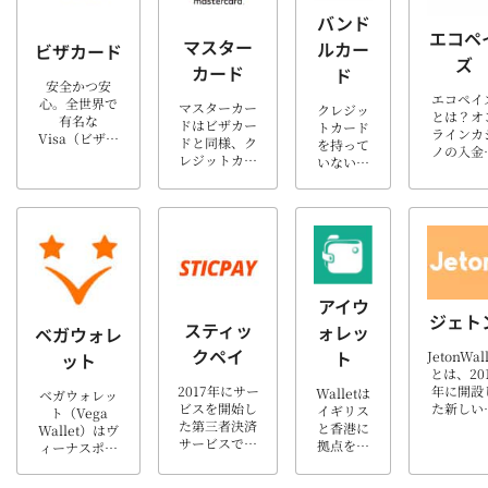
バンド
エコペ
マスター
ルカー
ビザカード
ズ
カード
ド
安全かつ安
エコペイ
心。全世界で
マスターカー
クレジッ
とは？オ
有名な
ドはビザカー
トカード
ラインカ
Visa（ビザ）
ドと同様、ク
を持って
ノの入金
カードは、日
レジットカー
いない人
出金など
本でも広く使
ドを利用する
におすす
使用でき
われ、多くの
方法です。マ
めの「バ
ecoPay
国と地域でサ
スターカード
ンドルカ
イギリス
ービスや商品
では現在、
ード」を
府（金
の購入に使用
210カ国にお
ご存知で
庁）の認
されていま
けるキャッシ
すか？誰
を受けて
す。オンライ
ュレス支払い
でも簡単
るこの電
ンカジノにお
を可能にして
に作れる
アイウ
決済サー
いては、入
おり、７大国
ジェト
と話題の
スは安心
スティッ
ォレッ
金・出金を
ベガウォレ
際ブランドの
カード
きる高い
Visaカードを
中で売り高が
クペイ
で、一部
ト
JetonWall
ット
ービスを
使って行うユ
世界シェアナ
のオンラ
とは、20
供して
ーザーが一番
ンバー2！
インカジ
2017年にサー
年に開設
Walletは
ベガウォレッ
り、これ
多く、世界
様々な企業が
ノで利用
ビスを開始し
た新しい
イギリス
ト（Vega
で主流だ
[…]
マスタ […]
が可能で
た第三者決済
三者決済
と香港に
Wallet）はヴ
たネッテ
す。で
サービスで、
ービス
拠点を置
ィーナスポイ
ーに代わ
も、どう
オンラインカ
す。近年
く電子決
ント（Venus
て多く
やって入
ジノの決済や
本向けに
済サービ
Point）がブラ
[…]