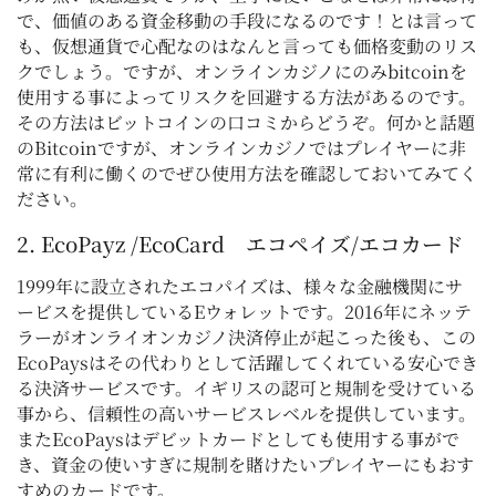
で、価値のある資金移動の手段になるのです！とは言って
も、仮想通貨で心配なのはなんと言っても価格変動のリス
クでしょう。ですが、オンラインカジノにのみbitcoinを
使用する事によってリスクを回避する方法があるのです。
その方法はビットコインの口コミからどうぞ。何かと話題
のBitcoinですが、オンラインカジノではプレイヤーに非
常に有利に働くのでぜひ使用方法を確認しておいてみてく
ださい。
2.
EcoPayz
/EcoCard エコペイズ/エコカード
1999年に設立されたエコパイズは、様々な金融機関にサ
ービスを提供しているEウォレットです。2016年にネッテ
ラーがオンライオンカジノ決済停止が起こった後も、この
EcoPaysはその代わりとして活躍してくれている安心でき
る決済サービスです。イギリスの認可と規制を受けている
事から、信頼性の高いサービスレベルを提供しています。
またEcoPaysはデビットカードとしても使用する事がで
き、資金の使いすぎに規制を賭けたいプレイヤーにもおす
すめのカードです。