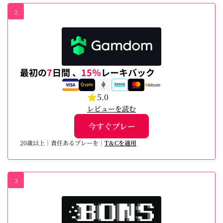
2
最初の
7
日間 、
15％
レーキバック
5.0
レビューを読む
今すぐプレー
20歳以上｜責任あるプレーを｜
T＆Cを適用
3