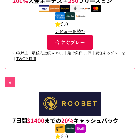
200％
入金ボーナス +
250
フリースピン
5.0
レビューを読む
今すぐプレー
20歳以上｜最低入金額 ￥1500｜賭け条件 30回｜責任あるプレーを
｜
T＆Cを適用
6
7日間
$1400
までの
20%
キャッシュバック
5.0