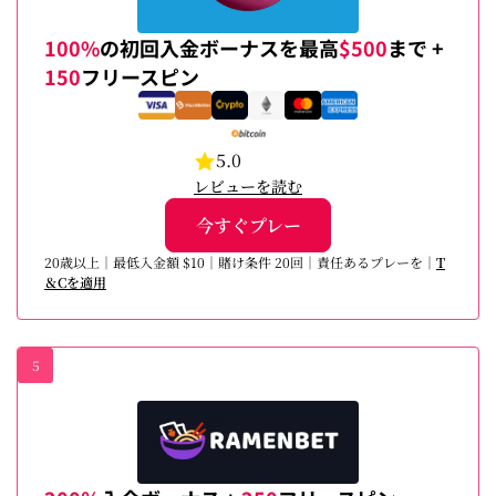
100%
の初回入金ボーナスを最高
$500
まで +
150
フリースピン
5.0
レビューを読む
今すぐプレー
20歳以上｜最低入金額 $10｜賭け条件 20回｜責任あるプレーを｜
T
＆Cを適用
5