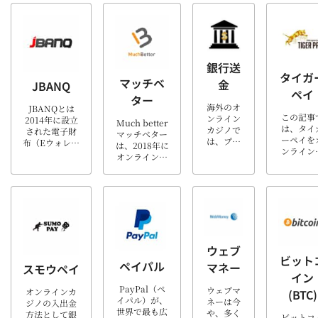
出金する
ショッピング
サービス
ス会社で
ンドを改めた
のかが一
やFX業者な
開始し、
す。世界
ものです。 オ
番気にな
ど、様々な決
ンライン
ではヨー
ンラインカジ
るところ
済などを行う
ジノへの
ロッパを
ノの入金と出
ですよ
ことが可能で
出金を安
中心にリ
金に利用で
ね。 本記
す。 スティッ
に行うこ
ーズナブ
き、ポイント
銀行送
[…]
クペイが使え
ができ
ルで利便
タイガ
換金での払い
マッチベ
金
JBANQ
るオンライン
す。世界
性の高い
戻しを可能に
ペイ
カジノ スティ
国の40も
資金管理
ター
した人気のあ
ックペイ以外
海外のオ
通貨に対
JBANQとは
システム
るポイントサ
この記事
の支払い方法
ンライン
しており
2014年に設立
を提供し
ービスと […]
Much better
は、タイ
STI […]
カジノで
日本円や
された電子財
ていて、
マッチベター
ーペイを
は、プレ
ルの口 […
布（Eウォレッ
急成長し
は、2018年に
ンライン
イヤー自
ト）サービス
ている使
オンラインゲ
ジノで利
身で資金
です。 銀行振
い勝手の
ームの支払い
する理由
をアカウ
込を利用し、
良いサー
を今よりもよ
はじめ、
ントに追
安全にオンラ
ビスで
りシンプルで
出金方法
加する必
インカジノに
す。
安全に行える
よくある
要があり
入出金できる
Casino
サービスとし
問など、
ます。ネ
手段として利
Top10で
て登場し、ヨ
れからタ
ットショ
用できます。
も […]
ーロッパのカ
ガーペイ
ッピング
JBANQが使え
ジノプレイヤ
ウェブ
使い始め
など同じ
るオンライン
ビット
ーを中心に使
ペイパル
方が知り
マネー
ように、
スモウペイ
カジノ JBANQ
用されている
イン
い情報が
クレジッ
以外の支払い
支払い方法で
載です。
PayPal（ペ
トカード
方法 […]
ウェブマ
オンラインカ
(BTC)
す。Much
後まで読
イパル）が、
なども利
ネーは今
ジノの入出金
Bette […]
とタイガ
世界で最も広
用可能で
や、多く
方法として銀
ビットコ