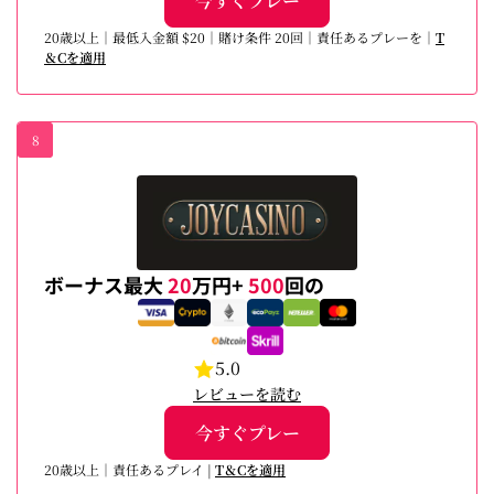
今すぐプレー
20歳以上｜最低入金額 $20｜賭け条件 20回｜責任あるプレーを｜
T
＆Cを適用
8
ボーナス最大
20
万円+
500
回の
5.0
レビューを読む
今すぐプレー
20歳以上｜責任あるプレイ |
T＆Cを適用