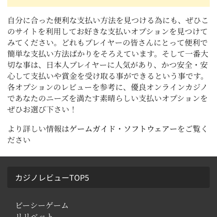
オンラインカジノで稼げる額は無限大と言っても良
事をお勧めしています。必ずお金を賭ける前に、サ
いでしょう！もちろん賭け事なので負ける事もあり
イト別の条件や引き出しの上限を確認しておきまし
自分に合った便利な支払い方法を見つける為にも、ぜひこ
ますが。オンラインカジノは少ない経費で勝負出来
ょう。
る事が最大の魅力でしょう。わざわざ旅費をかける
のサイトを利用してお好きな支払いオプションを見つけて
必要もなく、着飾る必要もない、短時間で大きな賭
みてください。どれもプレイヤーの皆さんにとって便利で
けができ大儲けする事も可能なのです。王レイヤー
簡単な支払い方法ばかりをそろえています。そして一番大
が入金をした場合、短時間で５０ドルを数万ドルに
切な事は、日本人プレイヤーに人気があり、かつ安全・安
変えるチャンスがあるのも事実です。巨額のジャッ
心して支払いや賞金を受け取る事ができるという事です。
クポットを当てるのも夢でなく、オンラインカジノ
各オプションのレビューを参考に、優良オンラインカジノ
の世界では現実に起きている事なのです。今の仕事
であなたのニーズを満たす素晴らしい支払いオプションを
のお給料が上がるのを待つよりも、自宅で気軽にお
金を稼げるチャンスを掴める、電車などの移動時間
ぜひお選び下さい！
で現金が稼げるスマホカジノなど、様々なデバイス
でオンラインカジノを楽しむ事が出来るのです！
より詳しい情報は
ゲームガイド
・
ソフトウェアー
をご覧く
ださい
カジノレビューTOP5
ビーシーゲーム
リリベット