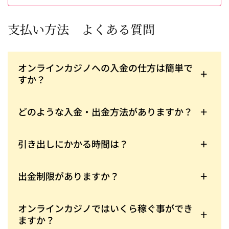
支払い方法 よくある質問
オンラインカジノへの入金の仕方は簡単で
すか？
条件を満たした年齢や、正しい入金方法をとってい
る場合、瞬時に入金を済ませる事が可能です。送金
したい金額と詳細を入力して送金ボタンを押すだけ
どのような入金・出金方法がありますか？
です。
上記でオススメしたCasino Top10が厳選した素晴ら
し決済方法が多数あります。どの方法もすべて安
全・安心して使えるオプションばかり！クレジット
引き出しにかかる時間は？
カード・デビットカード・仮想通貨などのオンライ
出金には、入金よりも少し時間がかかる場合があり
ン決済をぜひご活用下さい。また、入金に使えても
ます。これはサイトごと、または選んだ出金方法に
出金には使えないものもあるので、各サイトで確認
よっても異なります。プレイヤーを待たせないサイ
出金制限がありますか？
が必要です。
トもあれば、確認の為に少し時間を要するサイトも
通常オンラインカジノの出金には、上限の引き出し
あります。また仮想通貨のBitcoinなどは、どの方法
額が決められています。1日に引き出せる額、サイト
よりも早く出金を済ませる事ができる方法になって
によっては1週間でいくらまで、など、異なる条件が
オンラインカジノではいくら稼ぐ事ができ
います。
付くのであらかじめ確認が必要です。Casino Top10
ますか？
ではこのような条件を把握した上でカジノを始める