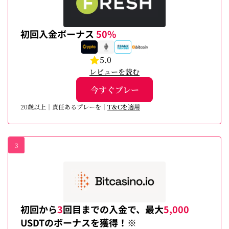
初回入金ボーナス
50%
5.0
レビューを読む
今すぐプレー
20歳以上｜責任あるプレーを｜
T＆Cを適用
3
初回から
3
回目までの入金で、最大
5,000
USDTのボーナスを獲得！※