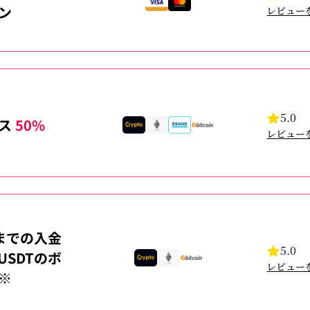
ン
レビュー
5.0
ナス
50%
レビュー
までの入金
5.0
USDTのボ
レビュー
※