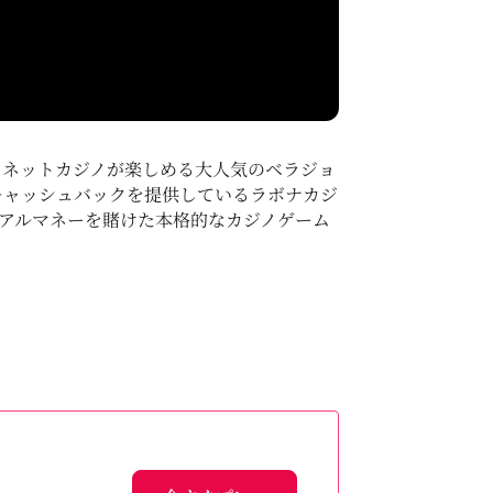
がらネットカジノが楽しめる大人気のベラジョ
キャッシュバックを提供しているラボナカジ
カラとリアルマネーを賭けた本格的なカジノゲーム