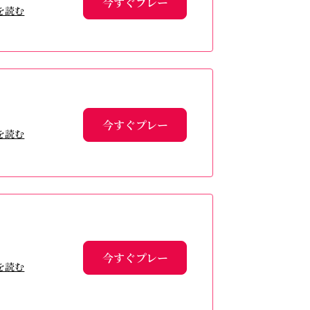
今すぐプレー
を読む
今すぐプレー
を読む
今すぐプレー
を読む