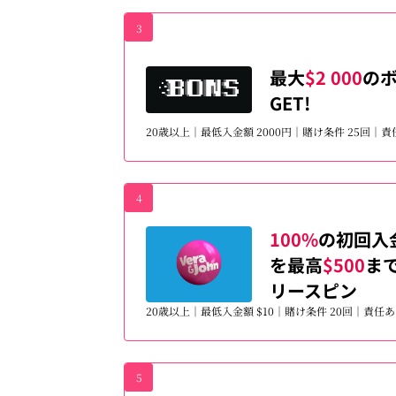
3
最大
$2 000
の
GET!
20歳以上｜最低入金額 2000円｜賭け条件 25回｜
4
100%
の初回入
を最高
$500
まで
リースピン
20歳以上｜最低入金額 $10｜賭け条件 20回｜責任
5