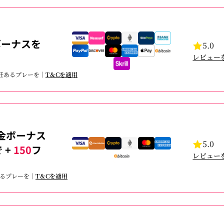
ボーナスを
5.0
レビュー
責任あるプレーを｜
T＆Cを適用
金ボーナス
5.0
 +
150
フ
レビュー
あるプレーを｜
T＆Cを適用