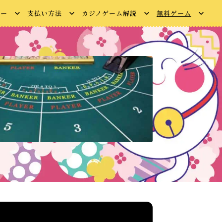
ュー
支払い方法
カジノゲーム解説
無料ゲーム