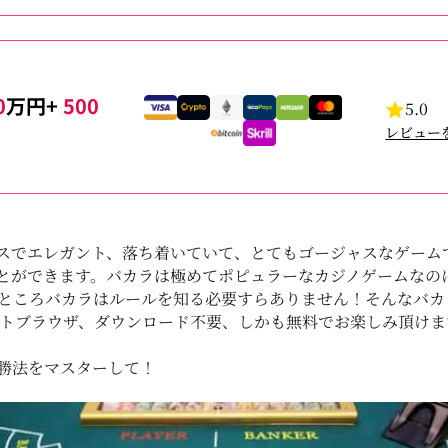
0
万円+
500
5.0
レビュー
スでエレガント、落ち着いていて、とてもゴージャスなゲーム
とができます。バカラは極めてポピュラーなカジノゲームなの
ところバカラはルールを知る必要すらありません！そんなバカラ
ットブラウザ、ダウンロード不要、しかも無料でお楽しみ頂けま
勝法をマスターして！