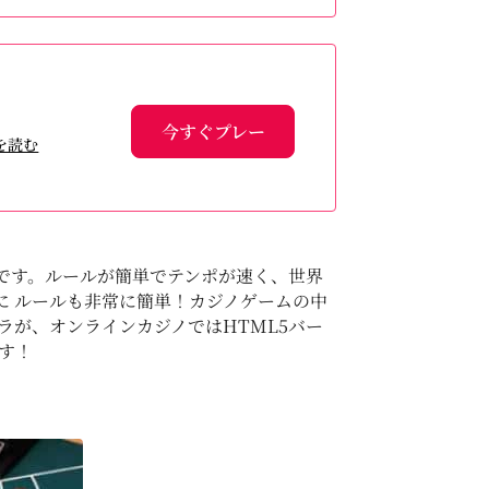
今すぐプレー
を読む
です。ルールが簡単でテンポが速く、世界
に ルールも非常に簡単！カジノゲームの中
が、オンラインカジノではHTML5バー
す！