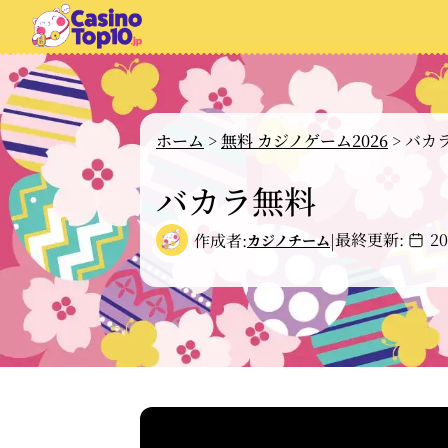
ホーム
>
無料 カジノゲーム2026
>
バカ
バカラ無料
最終更新:
2
作成者:
|
カジノチーム