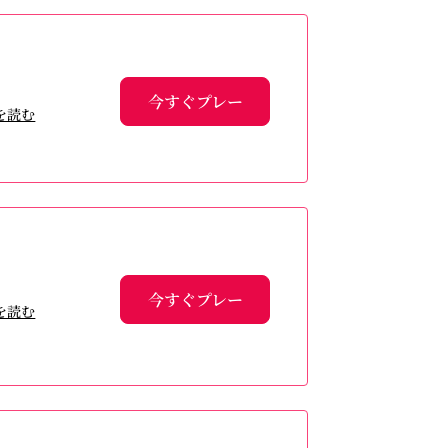
今すぐプレー
を読む
今すぐプレー
を読む