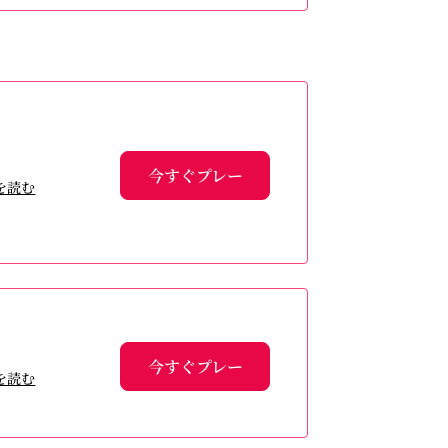
今すぐプレー
を読む
今すぐプレー
を読む