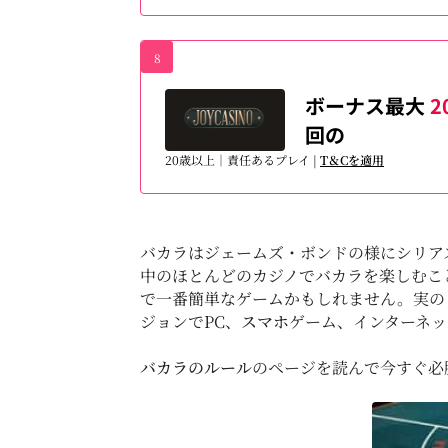
8
ボーナス最大
2
回の
20歳以上｜責任あるプレイ |
T＆Cを適用
バカラはジェームズ・ボンドの様にシリア
中のほとんどのカジノでバカラを楽しむこ
で一番簡単なゲームかもしれません。実の
ジョンでPC、
スマホ
ゲーム、インターネ
バカラのルール
のページを読んで今すぐ必