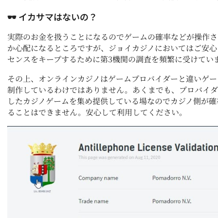
🕶 イカサマはないの？
実際のお金を扱うことになるのでゲームの確率などが操作さ
か心配になるところですが、ジョイカジノにおいてはご安心
センスをキープするために第3機関の調査を頻繁に受けてい
その上、オンラインカジノはゲームプロバイダーと違いゲー
制作しているわけではありません。あくまでも、プロバイダ
したカジノゲームを集め提供している場なのでカジノ側が確
ることはできません。安心して利用してください。