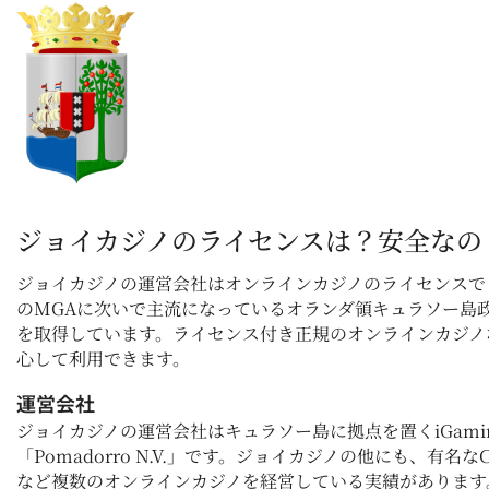
ジョイカジノのライセンスは？安全なの
ジョイカジノの運営会社はオンラインカジノのライセンスで
のMGAに次いで主流になっているオランダ領キュラソー島
を取得しています。ライセンス付き正規のオンラインカジノ
心して利用できます。
運営会社
ジョイカジノの運営会社はキュラソー島に拠点を置くiGami
「Pomadorro N.V.」です。ジョイカジノの他にも、有名なCa
など複数のオンラインカジノを経営している実績があります