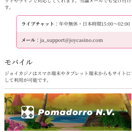
ットやラインで対応してくれます。勿論メールでも受け付け
す。
ライブチャット
：年中無休・日本時間15:00～02:
メール
：
ja_support@joycasino.com
モバイル
ジョイカジノはスマホ端末やタブレット端末からもサイトに
して利用が可能です。