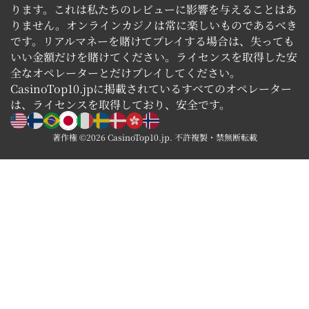
ります。これは私たちのレビューに影響を与えることはあ
りません。オンラインカジノは常に楽しいものであるべき
です。リアルマネーを賭けてプレイする場合は、失っても
いい金額だけを賭けてください。ライセンスを取得した安
全なオペレーターとだけプレイしてください。
CasinoTop10.jpに掲載されているすべてのオペレーター
は、ライセンスを取得しており、安全です。
著作権 ©2026 CasinoTop10.jp. 不許複製・禁無断転載