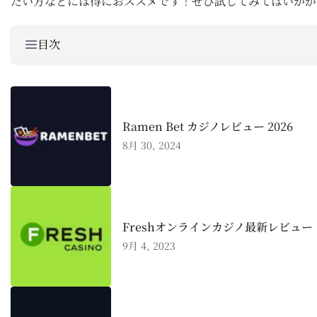
たい方などには得におススメです！ぜひ試してみてはいかが
目次
✅ 長所
❌ 短所
Ramen Bet カジノレビュー 2026
ジョイカジノ/JOYCASINOオンラインカジノ最新レビュー！ ギ
8月 30, 2024
ジョイカジノとは？
ジョイカジノのお得なボーナス・プロモーション！
豪華なウェルカムボーナス！
Freshオンラインカジノ最新レビュー
➊初回～5回目まで貰える最大200%入金ボーナス
9月 4, 2023
‣ 入金ボーナスって何？？
注意㌽！入金ボーナス「最高額/ 最大付与額」