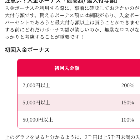
入金ボーナスを利用する際に、事前に確認しておきたいのが最
大付与額です。貰えるボーナス額には制限があり、入金ボー
パーセントであろうと最大付与額以上は貰うことができませ
する前にどれだけボーナス額が欲しいのか、無駄なロスがな
っかりと考慮することが重要です！
初回入金ボーナス
初回入金額
2,000円以上
200%
5,000円以上
150%
50,000円以上
100%
上のグラフを見ると分かるように、2千円以上5千円未満の