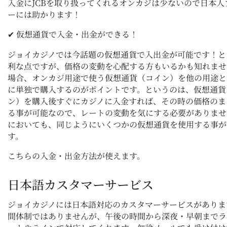
入金にJCBを取り扱ってくれるオンカジは少ないので日本人
ーには助かります！
✔ 仮想通貨で入金・出金ができる！
ジョイカジノでは今話題の仮想通貨で入出金が可能です！と
利な点ですが、価格の変動を心配する方もいるかも知れませ
場合、オンカジ用途で使う仮想通貨（コイン）を他の用途と
に単独で購入するのがポイントです。というのは、仮想通貨
ン）を購入後すぐにカジノに入金すれば、その時の価格のま
る事が可能なので、レートの変動を気にする必要がありませ
においても、同じようにいくつかの仮想通貨を使用する事が
す。
こちらの入金・出金方法が使えます。
日本語カスタマーサービス
ジョイカジノには日本語対応のカスタマーサービスがありま
間体制ではありませんが、午後の時間から深夜・早朝までラ