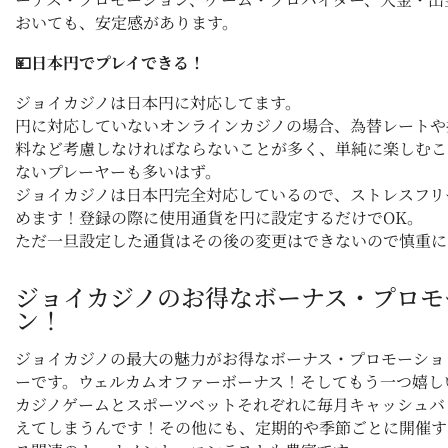
おいても、安定感があります。
💴日本円でプレイできる！
ジョイカジノは日本円に対応してます。
円に対応していないオンラインカジノの場合、為替レートや
料など考慮しなければならないことが多く、単純に楽しむこ
ないプレーヤーも多いはず。
ジョイカジノは日本円完全対応しているので、ストレスフリ
めます！登録の際に使用通貨を円に設定するだけでOK。
ただ一旦設定した通貨はその後の変更はできないので慎重に
ジョイカジノのお得なボーナス・プロモ
ン！
ジョイカジノの最大の魅力がお得なボーナス・プロモーショ
ーです。ウェルカムオファーボーナス！そしてもう一つ嬉し
カジノゲームとスポーツベットそれぞれに毎月キャッシュバ
えてしまうんです！その他にも、定期的や季節ごとに開催す