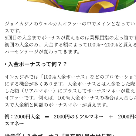
ジョイカジノのウェルカムオファーの中でメインとなってい
スです。
5回目の入金までボーナスが貰えるのは業界屈指の太っ腹で
初回の入金のみ、入金する額によって100％～200％と貰え
パーセンテージが変わってきます。
‣ 入金ボーナスって何？？
オンカジ界では「100％入金ボーナス」などのプロモーショ
にする機会が多くあります。入金ボーナスとは入金をした際
した額（リアルマネー）にプラスしてボーナスマネーが貰え
オファーです。例えば、100％入金ボーナスの場合は入金し
スで入金額と同額のボーナスマネーが貰えます。
例：2000円入金 ➡ 2000円のリアルマネー ＋ 2000
スマネー
注意㌽！入金ボーナス「最高額/ 最大付与額」