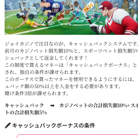
ジョイカジノで注目なのが、キャッシュバックシステムです
前月のカジノベット損失額10％と、スポーツベット損失額5
シュバックとして返金してくれます！
この制度で貰えるマネーは「キャッシュバックボーナス」と
され、独自の条件が課せられます。
このボーナスで貰ったマネーを使用できるようにするには、
ュバック額の50％以上を入金をする必要があります。
賭け条件3倍が課せられます。
キャッシュバック ➡ カジノベットの合計損失額10%+ス
トの合計損失額5%
🖋 キャッシュバックボーナスの条件