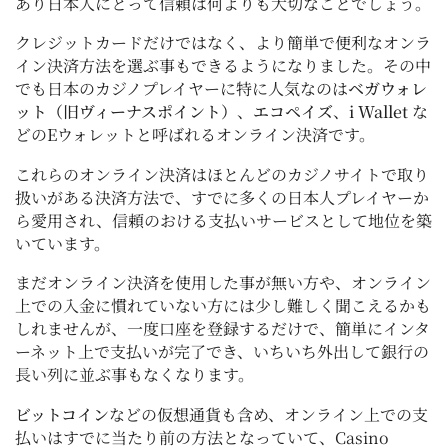
あり日本人にとって信頼は何よりも大切なことでしょう。
クレジットカードだけではなく、より簡単で便利なオンラ
イン決済方法を選ぶ事もできるようになりました。その中
でも日本のカジノプレイヤーに特に人気なのは
ベガウォレ
ット（旧ヴィーナスポイント）
、
エコペイズ
、
i Wallet
な
どのEウォレットと呼ばれるオンライン決済です。
これらのオンライン決済はほとんどのカジノサイトで取り
扱いがある決済方法で、すでに多くの日本人プレイヤーか
ら愛用され、信頼のおける支払いサービスとして地位を築
いています。
まだオンライン決済を使用した事が無い方や、オンライン
上での入金に慣れていない方には少し難しく聞こえるかも
しれませんが、一度口座を登録するだけで、簡単にインタ
ーネット上で支払いが完了でき、いちいち外出して銀行の
長い列に並ぶ事もなくなります。
ビットコイン
などの仮想通貨も含め、オンライン上での支
払いはすでに当たり前の方法となっていて、Casino