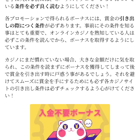
いる
条件を必ず良く読む
ようにしてください！
各プロモーションで得られるボーナスには、賞金の
引き出
しの際につく条件
が必ずあります。事前にその条件を知る
事はとても重要で、オンラインカジノを熟知している人は
必ずこの条件を読んでから、ボーナスを取得するようにし
ています。
カジノにまだ慣れていない場合、大きな金額だけに気を取
られ、この条件を読まずにボーナスを獲得してしまって後
で賞金を引き出す時に戸惑う事があるでしょう。それを避
けてスムーズに賞金を手にするためにも必ず各カジノサイ
トの引き出し条件は必ずチェックするよう心がけてくださ
い！