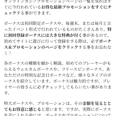
オンラインカジノプロモーションページの一覧を見ればす
ぐに今行われている
お得な最新プロモーションをすぐにチ
ェック
する事ができます。
ボーナスは初回限定ボーナスや、毎週末、または毎月と言
ったイベント形式で行われているものがたくさんあり、
特
に初回登録ボーナスには大きな特典が付く
事があるので、
初めてサイトに遊びに行って登録をする際は、必ず
ボーナ
ス＆プロモーションのページをクリック
する事をお忘れな
く！
各ボーナスの種類を細かく解説。初めてのプレーヤーがも
らえるウェルカムボーナスや、フリースピンボーナス、あ
なただけの特別な記念日ボーナスなど、様々なタイプのボ
ーナスを紹介しています。ボーナスは魅力的ですが、プレ
イヤーの皆さんに必ずチェックしてもらいたい事がありま
す。
特大ボーナスや、プロモーションは、その
金額を見るとと
てもお得意に感じる
と思います。ですが、実際にボーナス
を手に入れる前には、ボーナスやプロモーションについて