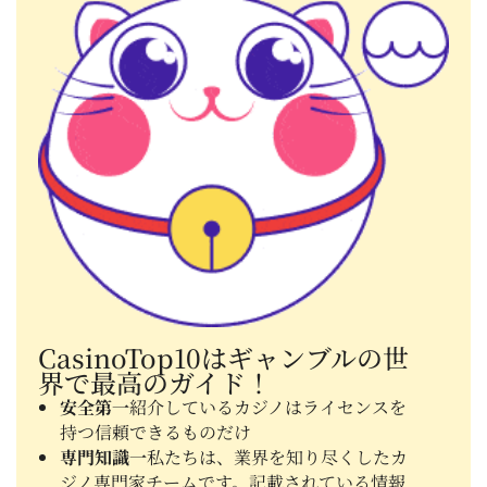
CasinoTop10はギャンブルの世
界で最高のガイド！
安全第一
紹介しているカジノはライセンスを
持つ信頼できるものだけ
専門知識一
私たちは、業界を知り尽くしたカ
ジノ専門家チームです。記載されている情報