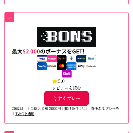
3
最大
$2 000
のボーナスをGET!
5.0
レビューを読む
今すぐプレー
20歳以上｜最低入金額 2000円｜賭け条件 25回｜責任あるプレーを
｜
T＆Cを適用