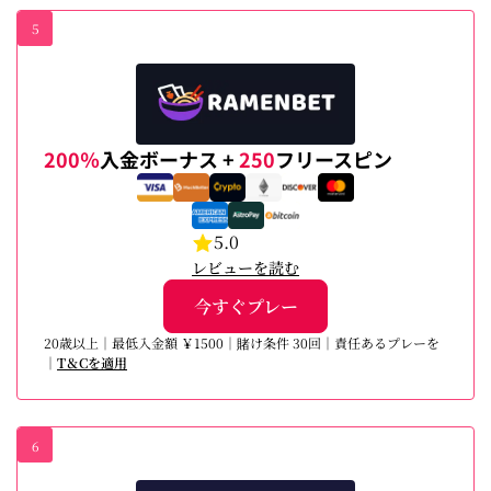
5
200％
入金ボーナス +
250
フリースピン
5.0
レビューを読む
今すぐプレー
20歳以上｜最低入金額 ￥1500｜賭け条件 30回｜責任あるプレーを
｜
T＆Cを適用
6