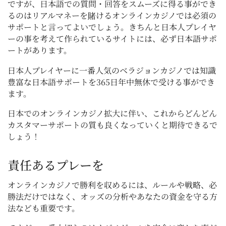
ですが、日本語での質問・回答をスムーズに得る事ができ
るのはリアルマネーを賭けるオンラインカジノでは必須の
サポートと言ってよいでしょう。きちんと日本人プレイヤ
ーの事を考えて作られているサイトには、必ず日本語サポ
ートがあります。
日本人プレイヤーに一番人気のベラジョンカジノでは知識
豊富な日本語サポートを365日年中無休で受ける事ができ
ます。
日本でのオンラインカジノ拡大に伴い、これからどんどん
カスタマーサポートの質も良くなっていくと期待できるで
しょう！
責任あるプレーを
オンラインカジノで勝利を収めるには、ルールや戦略、必
勝法だけではなく、オッズの分析やあなたの資金を守る方
法なども重要です。