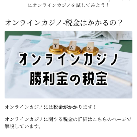
にオンラインカジノを試してみよう！
オンラインカジノ-税金はかかるの？
オンラインカジノには
税金がかかります！
オンラインカジノに関する税金の詳細はこちらのページで
解説しています。