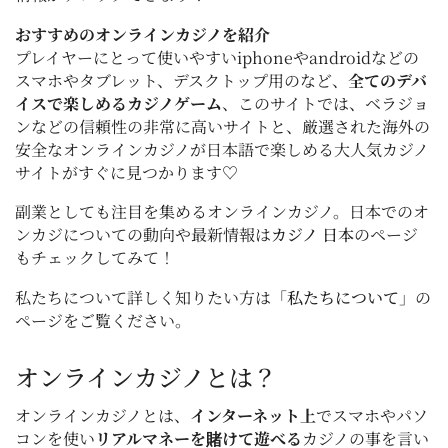
おすすめのオンラインカジノを紹介
プレイヤーにとって使いやすいiphoneやandroidなどの
スマホやタブレット、デスクトップ用のなど、
全てのデバ
イスで楽しめるカジノゲーム
、このサイトでは、ベラジョ
ンなどの信頼性の非常に高いサイトと、厳選された海外の
安全なオンラインカジノが日本語で楽しめる大人気カジノ
サイトがすぐに見つかります♡
副業としても注目を集めるオンラインカジノ。日本でのオ
ンカジについての動向や最新情報は
カジノ 日本
のページ
もチェックしてみて！
私たちについて詳しく知りたい方は「
私たちについて
」の
ページをご覧ください。
オンラインカジノとは？
オンラインカジノとは、
インターネット上
でスマホやパソ
コンを使い
リアルマネーを賭けて遊べる
カジノの事を言い