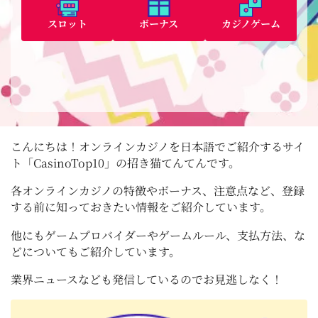
スロット
ボーナス
カジノゲーム
こんにちは！オンラインカジノを日本語でご紹介するサイ
ト「CasinoTop10」の招き猫てんてんです。
各オンラインカジノの特徴やボーナス、注意点など、登録
する前に知っておきたい情報をご紹介しています。
他にもゲームプロバイダーやゲームルール、支払方法、な
どについてもご紹介しています。
業界ニュースなども発信しているのでお見逃しなく！