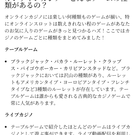
類があるの？
オンラインカジノには楽しい何種類ものゲームが揃い、特
にオンラインスロットは数えきれない程のゲームがあなた
のお気に入りのゲームがきっと見つかるハズ！ここではカ
ジノのゲームごとに種類をまとめてみました！
テーブルゲーム
ブラックジャック
・
バカラ
・
ルーレット
・
クラップ
ス
・
パイゴウポーカー
・
カリビアンスタッド
など。ブラ
ックジャックにおいては沢山の種類があり、ルーレッ
トもアメリカンタイプ・ヨーロピアンタイプ・フレンチ
タイプなど3種類のルーレットが存在しています。テー
ブルゲームは誰からも愛される古典的なカジノゲームで
常に人気があります。
ライブカジノ
テーブルゲームで紹介したほとんどのゲームはライブカ
ジノとして遊ぶ事ができます。ライブ動画配信を利用し