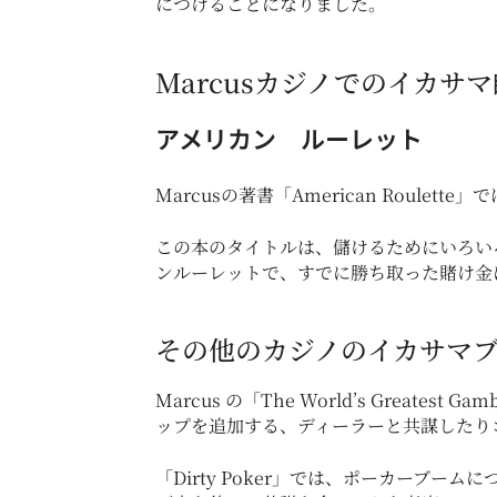
につけることになりました。
Marcusカジノでのイカサ
アメリカン ルーレット
Marcusの著書「American Rou
この本のタイトルは、儲けるためにいろい
ンルーレットで、すでに勝ち取った賭け金
その他のカジノのイカサマ
Marcus の「The World’s Gre
ップを追加する、ディーラーと共謀したり
「Dirty Poker」では、ポーカー