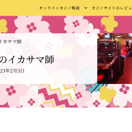
オンラインカジノ解説
カジノサイトのレビ
イカサマ師
のイカサマ師
023年2月3日