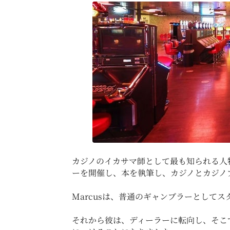
カジノのイカサマ師として最も知られる人物は
ーを開催し、本を執筆し、カジノとカジノ
Marcusは、普通のギャンブラーとして
それから彼は、ディーラーに転向し、そこ