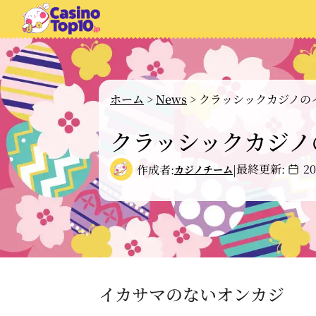
ホーム
>
News
>
クラッシックカジノの
クラッシックカジノ
最終更新:
2
作成者:
|
カジノチーム
イカサマのないオンカジ