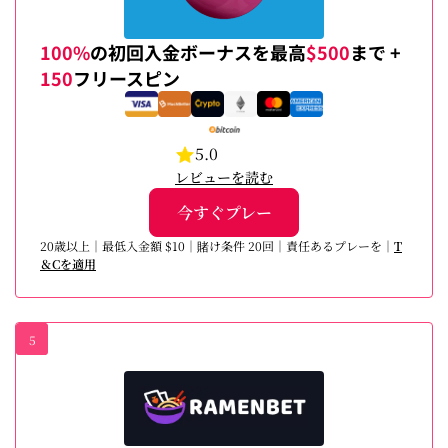
100%
の初回入金ボーナスを最高
$500
まで +
150
フリースピン
5.0
レビューを読む
今すぐプレー
20歳以上｜最低入金額 $10｜賭け条件 20回｜責任あるプレーを｜
T
＆Cを適用
5