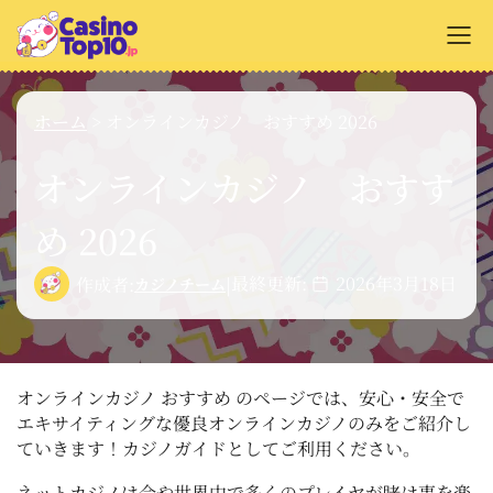
+
オンラインカジノ解説
ホーム
>
オンラインカジノ おすすめ 2026
+
カジノサイトのレビュー
オンラインカジノ おすす
+
支払い方法
め 2026
+
カジノゲーム解説
最終更新:
2026年3月18日
作成者:
|
カジノチーム
+
無料ゲーム
オンラインカジノ おすすめ のページでは、安心・安全で
エキサイティングな優良オンラインカジノのみをご紹介し
ていきます！カジノガイドとしてご利用ください。
ネットカジノは今や世界中で多くのプレイヤが賭け事を楽