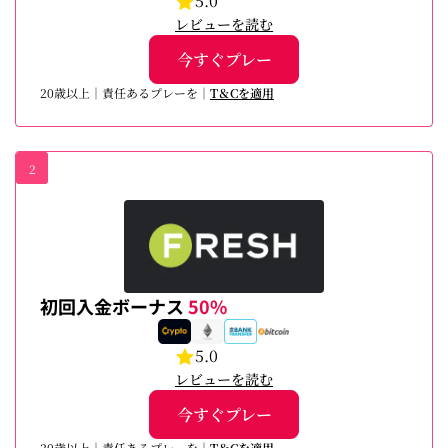
5.0
レビューを読む
今すぐプレー
20歳以上｜責任あるプレーを｜
T＆Cを適用
2
初回入金ボーナス
50%
5.0
レビューを読む
今すぐプレー
20歳以上｜責任あるプレーを｜
T＆Cを適用