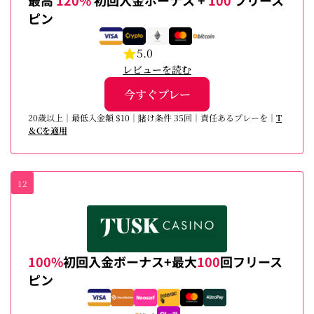
ピン
5.0
レビューを読む
今すぐプレー
20歳以上｜最低入金額 $10｜賭け条件 35回｜責任あるプレーを｜
T
＆Cを適用
12
100%
初回入金ボーナス+最大
100
回フリース
ピン