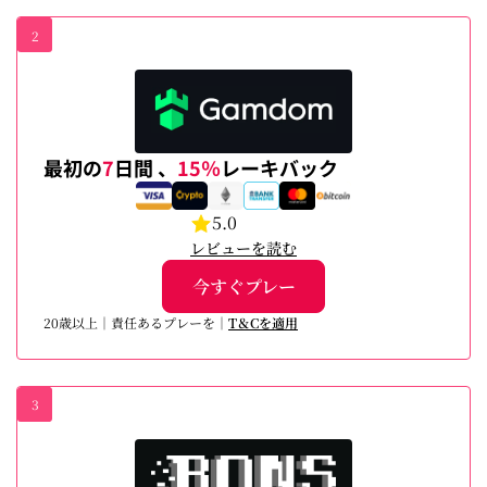
2
最初の
7
日間 、
15％
レーキバック
5.0
レビューを読む
今すぐプレー
20歳以上｜責任あるプレーを｜
T＆Cを適用
3