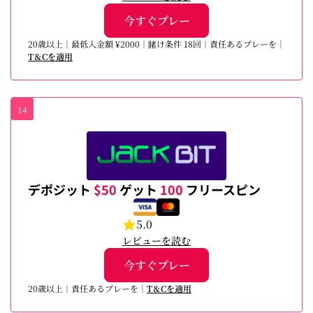
今すぐプレー
20歳以上｜最低入金額 ¥2000｜賭け条件 18回｜責任あるプレーを｜
T＆Cを適用
14
デポジット
$50
ゲット
100
フリースピン
5.0
レビューを読む
今すぐプレー
20歳以上｜責任あるプレーを｜
T＆Cを適用