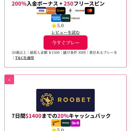
200％
入金ボーナス +
250
フリースピン
5.0
レビューを読む
今すぐプレー
20歳以上｜最低入金額 ￥1500｜賭け条件 30回｜責任あるプレーを
｜
T＆Cを適用
6
7日間
$1400
までの
20%
キャッシュバック
5.0