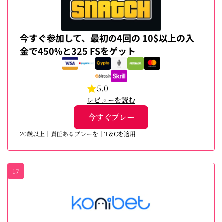
今すぐ参加して、最初の4回の 10$以上の入
金で450%と325 FSをゲット
5.0
レビューを読む
今すぐプレー
20歳以上｜責任あるプレーを｜
T＆Cを適用
17