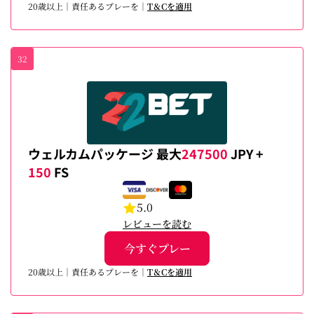
20歳以上｜責任あるプレーを｜
T＆Cを適用
32
ウェルカムパッケージ 最大
247500
JPY +
150
FS
5.0
レビューを読む
今すぐプレー
20歳以上｜責任あるプレーを｜
T＆Cを適用