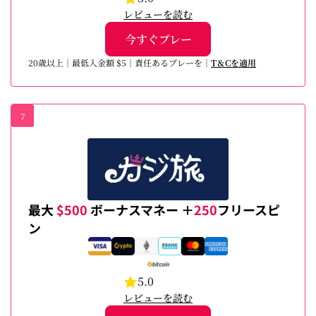
レビューを読む
今すぐプレー
20歳以上｜最低入金額 $5｜責任あるプレーを｜
T＆Cを適用
7
最大
$500
ボーナスマネー ＋
250
フリースピ
ン
5.0
レビューを読む