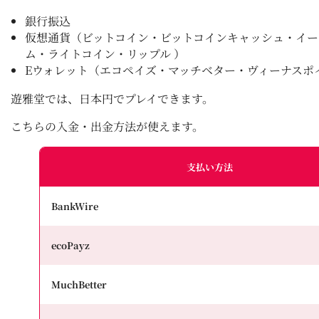
銀行振込
仮想通貨（ビットコイン・ビットコインキャッシュ・イー
ム・ライトコイン・リップル ）
Eウォレット（エコペイズ・マッチベター・ヴィーナスポ
遊雅堂では、日本円でプレイできます。
こちらの入金・出金方法が使えます。
支払い方法
BankWire
ecoPayz
MuchBetter