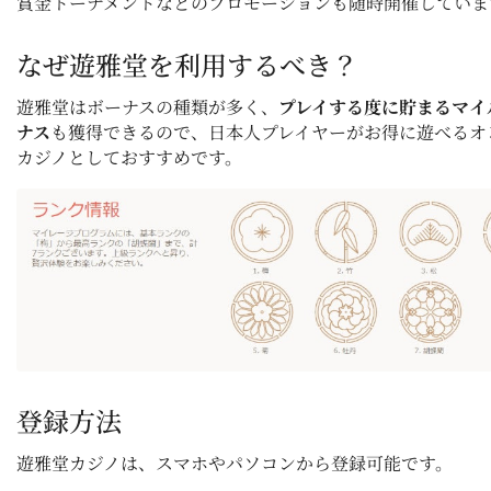
賞金トーナメントなどのプロモーションも随時開催していま
なぜ遊雅堂を利用するべき？
遊雅堂はボーナスの種類が多く、
プレイする度に貯まるマイ
ナス
も獲得できるので、日本人プレイヤーがお得に遊べるオ
カジノとしておすすめです。
登録方法
遊雅堂カジノは、スマホやパソコンから登録可能です。