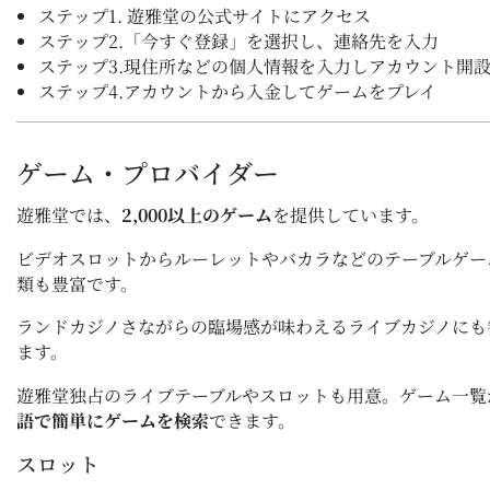
ステップ1. 遊雅堂の公式サイトにアクセス
ステップ2.「今すぐ登録」を選択し、連絡先を入力
ステップ3.現住所などの個人情報を入力しアカウント開
ステップ4.アカウントから入金してゲームをプレイ
ゲーム・プロバイダー
遊雅堂では、
2,000以上のゲーム
を提供しています。
ビデオスロットからルーレットやバカラなどのテーブルゲー
類も豊富です。
ランドカジノさながらの臨場感が味わえるライブカジノにも
ます。
遊雅堂独占のライブテーブルやスロットも用意。ゲーム一覧
語で簡単にゲームを検索
できます。
スロット