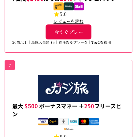
5.0
レビューを読む
今すぐプレー
20歳以上｜最低入金額 $5｜責任あるプレーを｜
T＆Cを適用
7
最大
$500
ボーナスマネー ＋
250
フリースピ
ン
5.0