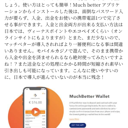
しょう。使い方はとっても簡単！Much better アプリケ
ーションからインストールした後は、面倒なパスワード入
力が要らず、入金、出金をお使いの携帯電話1つで完了さ
せる事ができます。入金と出金両方が出来る支払い方法は
日本では、ヴィーナスポイントや
エコペイズ
くらい（オン
ラインサイトにもよりますが）とまた、まだ少ないので、
マッチベターが導入されればより一層便利になる事は間違
いありません。
モバイルカジノ
で遊んで、そのまま携帯か
ら入金や出金を済ませられるなら絶対使ってみたいですよ
ね！？また送金などの処理にかかる時間が短縮され素早い
引き出しも可能になっています。こんなに使いやすいの
に、日本で導入が進んでいないのが本当に残念！