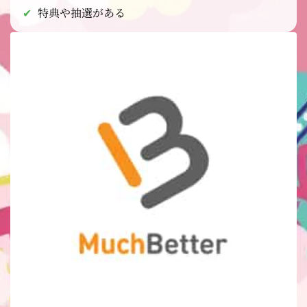
特典や抽選がある