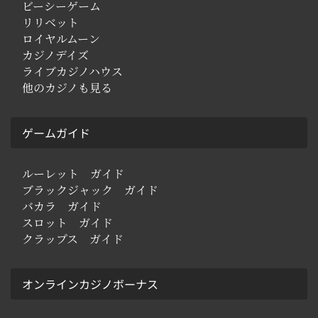
ビーシーゲーム
リリベット
ロイヤルムーン
カジノデイズ
ライブカジノハウス
他のカジノも見る
ゲームガイド
ルーレット ガイド
ブラックジャック ガイド
バカラ ガイド
スロット ガイド
クラップス ガイド
オンラインカジノボーナス