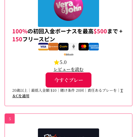
100%
の初回入金ボーナスを最高
$500
まで +
150
フリースピン
5.0
レビューを読む
今すぐプレー
20歳以上｜最低入金額 $10｜賭け条件 20回｜責任あるプレーを｜
T
＆Cを適用
5