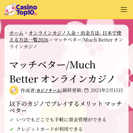
+
オンラインカジノ解説
ホーム
>
オンラインカジノ入金・出金方法- 日本で使
える方法一覧2026
>
マッチベター/Much Better オン
+
カジノサイトのレビュー
ラインカジノ
+
支払い方法
マッチベター/Much
+
カジノゲーム解説
Better オンラインカジノ
+
無料ゲーム
最終更新:
2023年2月15日
作成者:
|
カジノチーム
以下のカジノでプレイするメリット マッチ
ベター
いつでもどこでも手軽に資金管理ができる
クレジットカードが利用できる