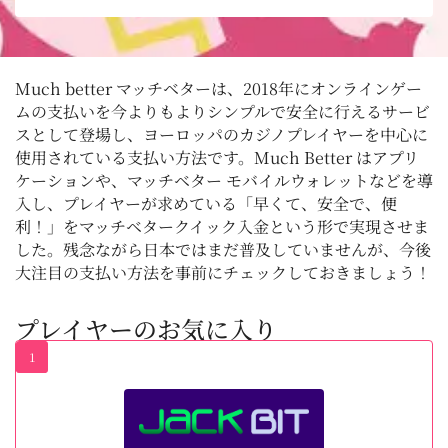
Much better マッチベターは、2018年にオンラインゲー
ムの支払いを今よりもよりシンプルで安全に行えるサービ
スとして登場し、ヨーロッパのカジノプレイヤーを中心に
使用されている支払い方法です。Much Better はアプリ
ケーションや、マッチベター モバイルウォレットなどを導
入し、プレイヤーが求めている「早くて、安全で、便
利！」をマッチベタークイック入金という形で実現させま
した。残念ながら日本ではまだ普及していませんが、今後
大注目の支払い方法を事前にチェックしておきましょう！
プレイヤーのお気に入り
1