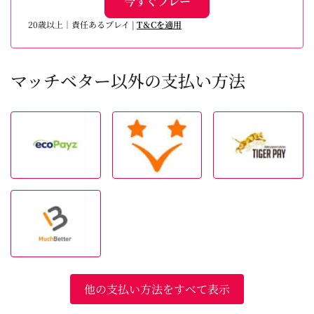
今すぐプレー
20歳以上｜責任あるプレイ |
T＆Cを適用
マッチベター以外の支払い方法
他の支払い方法をすべて表示