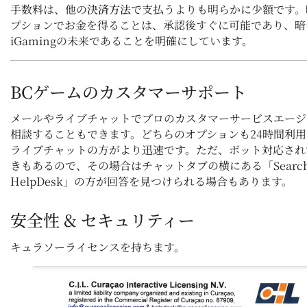
手数料は、他の
決済方法
で支払うよりも明らかに少額です。
プションでお金を得ることは、承認後すぐに可能であり、暗
iGamingの未来であることを明確にしています。
BCゲームのカスタマーサポート
メールやライブチャットでプロのカスタマーサービスエージ
相談することもできます。どちらのオプションも24時間利
ライブチャットの方がより迅速です。ただ、ボット対応され
きもあるので、その場合はチャットタブの横にある「Searc
HelpDesk」の方が回答を見つけられる場合もあります。
安全性 & セキュリティー
キュラソーライセンスを持ちます。