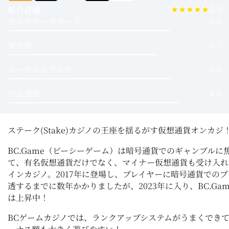
カ
ジ
総合評価
5/5
ノ
カスタマーサポート
3.8
最
新
安全性
3.5
レ
ビ
ボーナス＆プロモ
3.8
ュ
ー！
出金速度
4.0
ステーク(Stake)カジノの王座を揺るがす仮想通貨オンカジ
BC.Game（ビーシーゲーム）は暗号通貨でのギャンブルに
て、有名仮想通貨だけでなく、マイナー仮想通貨も受け入れ
インカジノ。2017年に登場し、プレイヤーに暗号通貨での
透するまでに数年かかりましたが、2023年に入り、BC.Ga
は上昇中！
BCゲームカジノでは、ランクアップシステムがうまくでき