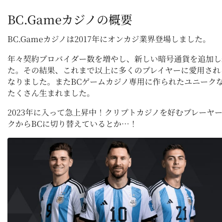
BC.Gameカジノの概要
BC.Gameカジノは2017年にオンカジ業界登場しました。
年々契約プロバイダー数を増やし、新しい暗号通貨を追加し
た。その結果、これまで以上に多くのプレイヤーに愛用され
なりました。またBCゲームカジノ専用に作られたユニーク
たくさん生まれました。
2023年に入って急上昇中！クリプトカジノを好むプレーヤ
クからBCに切り替えているとか…！