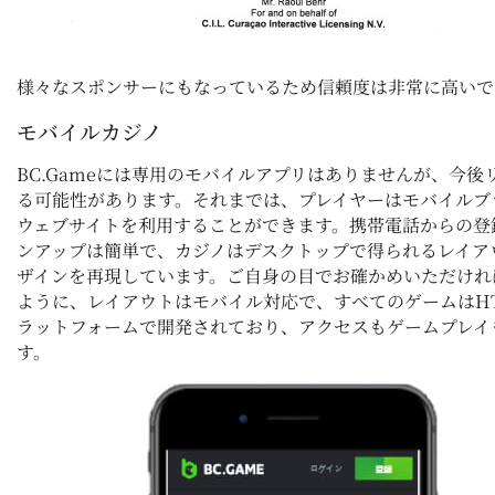
様々なスポンサーにもなっているため信頼度は非常に高いで
モバイルカジノ
BC.Gameには専用のモバイルアプリはありませんが、今後
る可能性があります。それまでは、プレイヤーはモバイルブ
ウェブサイトを利用することができます。携帯電話からの登
ンアップは簡単で、カジノはデスクトップで得られるレイア
ザインを再現しています。ご自身の目でお確かめいただけれ
ように、レイアウトはモバイル対応で、すべてのゲームはHT
ラットフォームで開発されており、アクセスもゲームプレイ
す。