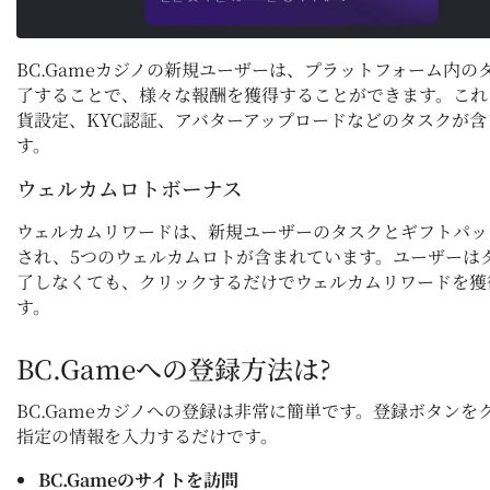
BC.Gameカジノの新規ユーザーは、プラットフォーム内の
了することで、様々な報酬を獲得することができます。これ
貨設定、KYC認証、アバターアップロードなどのタスクが含
す。
ウェルカムロトボーナス
ウェルカムリワードは、新規ユーザーのタスクとギフトパッ
され、5つのウェルカムロトが含まれています。ユーザーは
了しなくても、クリックするだけでウェルカムリワードを獲
す。
BC.Gameへの登録方法は?
BC.Gameカジノへの登録は非常に簡単です。登録ボタンを
指定の情報を入力するだけです。
BC.Gameのサイトを訪問