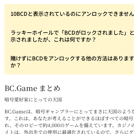
10BCDと表示されているのにアンロックできませ
9.9は四捨五入して10BCDと表示されます。もう少しかけ
10BCDにしてください。
ラッキーホイールで「BCDがロックされました」
示されましたが、これは何ですか？
ホイールでBCDがロックされることがあります。これは
ナスと同様に賭け金の対象となります。
賭けずにBCDをアンロックする他の方法はありま
か？
ありません。カスタマーサポートに問い合わせてもロッ
ません。
BC.Game まとめ
暗号愛好家にとっての天国
BC.Gameは、暗号ギャンブラーにとってまさに天国のよう
す。これは、あなたが考えることができるほぼすべての暗号
れ、そのロビーで約4,000のゲームを備えています。カジノ
イトは、外出先での使用に最適化されているので、さらにゲ