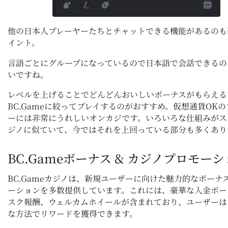
他の日本人プレーヤーたちとチャットできる機能があるのも
イント。
言語ごとにグループになっているので日本語で会話できるの
いですね。
レベルを上げることでどんどんおいしいボーナスがもらえる
BC.Gameに絞ってプレイするのがおすすめ。仮想通貨OK
ーには非常にうれしいオンカジです。いろいろな仕組みがス
ジノに似ていて、今ではそれを上回っている部分も多くあり
BC.Gameボーナス & カジノプロモー
BC.Gameカジノは、新規ユーザーに向けた魅力的なボーナ
ーションを多数提供しています。これには、豪華な入金ボー
スク報酬、ウェルカムホイールが含まれており、ユーザーは
な方法でリワードを獲得できます。