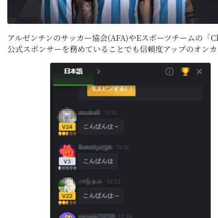
アルゼンチンのサッカー協会(AFA)やEスポーツチームの「Cl
公式スポンサーを務めていることでも信頼度アップのオンカ