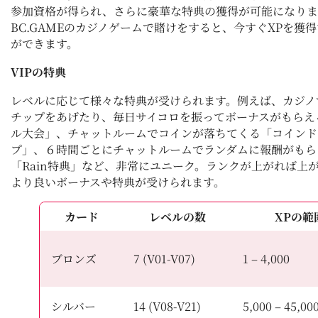
参加資格が得られ、さらに豪華な特典の獲得が可能になりま
BC.GAMEのカジノゲームで賭けをすると、今すぐXPを獲
ができます。
VIPの特典
レベルに応じて様々な特典が受けられます。例えば、カジノ
チップをあげたり、毎日サイコロを振ってボーナスがもらえ
ル大会」、チャットルームでコインが落ちてくる「コインド
プ」、６時間ごとにチャットルームでランダムに報酬がもら
「Rain特典」など、非常にユニーク。ランクが上がれば上
より良いボーナスや特典が受けられます。
カード
レベルの数
XPの範
ブロンズ
7 (V01-V07)
1 – 4,000
シルバー
14 (V08-V21)
5,000 – 45,00