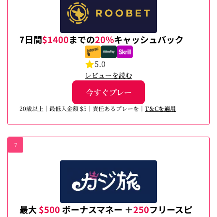
7日間
$1400
までの
20%
キャッシュバック
5.0
レビューを読む
今すぐプレー
20歳以上｜最低入金額 $5｜責任あるプレーを｜
T＆Cを適用
7
最大
$500
ボーナスマネー ＋
250
フリースピ