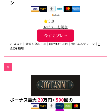
ン
5.0
レビューを読む
今すぐプレー
20歳以上｜最低入金額 $20｜賭け条件 20回｜責任あるプレーを｜
T
＆Cを適用
8
ボーナス最大
20
万円+
500
回の