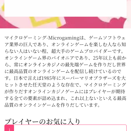
マイクロゲーミング-Microgamingは、ゲームソフトウェ
ア業界の巨人であり、オンラインゲームを楽しむ人なら知
らない人はいない程、超大手のゲームプロバイダーです。
オンラインゲーム界のパイオニアであり、25年以上も前か
ら、常に
オンラインカジノ
の最先端ゲームを作りだし世界
に最高品質のオンラインゲームを配信し続けているので
す。日本で言えば1985年にスーパーマリオブラザーズを大
ヒットさせた任天堂のような存在で、マイクロゲーミング
が作りだすオンラインカジノゲームにはプレイヤーが期待
する全ての要素が詰め込まれ、これ以上ないといえる最高
品質のオンラインゲームを作りだしています。
プレイヤーのお気に入り
1