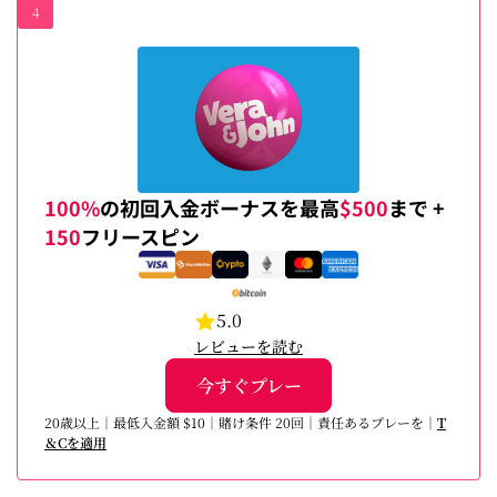
4
100%
の初回入金ボーナスを最高
$500
まで +
150
フリースピン
5.0
レビューを読む
今すぐプレー
20歳以上｜最低入金額 $10｜賭け条件 20回｜責任あるプレーを｜
T
＆Cを適用