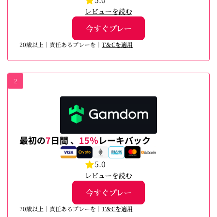
レビューを読む
今すぐプレー
20歳以上｜責任あるプレーを｜
T＆Cを適用
2
最初の
7
日間 、
15％
レーキバック
5.0
レビューを読む
今すぐプレー
20歳以上｜責任あるプレーを｜
T＆Cを適用