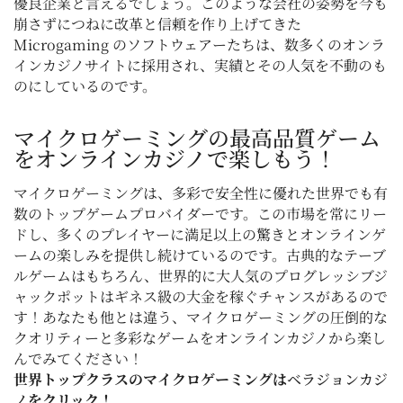
優良企業と言えるでしょう。このような会社の姿勢を今も
崩さずにつねに改革と信頼を作り上げてきた
Microgaming のソフトウェアーたちは、数多くのオンラ
インカジノサイトに採用され、実績とその人気を不動のも
のにしているのです。
マイクロゲーミングの最高品質ゲーム
をオンラインカジノで楽しもう！
マイクロゲーミングは、多彩で安全性に優れた世界でも有
数のトップゲームプロバイダーです。この市場を常にリー
ドし、多くのプレイヤーに満足以上の驚きとオンラインゲ
ームの楽しみを提供し続けているのです。古典的なテーブ
ルゲームはもちろん、世界的に大人気のプログレッシブジ
ャックポットはギネス級の大金を稼ぐチャンスがあるので
す！あなたも他とは違う、マイクロゲーミングの圧倒的な
クオリティーと多彩なゲームをオンラインカジノから楽し
んでみてください！
世界トップクラスのマイクロゲーミングは
ベラジョンカジ
ノ
をクリック！