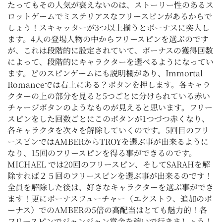
たってもその人気が衰えないのは、ストーリー性のあるス
ロットゲームでミステリアスなフリースピンがあるからで
しょう！スキャッターが3つ以上揃うとボーナスに突入し
ます。4人の登場人物の中からフリースピンを選ぶのです
が、これは段階的に設定されていて、ボーナスの獲得回数
によって、段階的にキャラクターを選べるようになってい
ます。どのスピンゲームにも説明欄があり、Immortal
Romanceでは右上にある？ボタンを押します。各キャラ
クターの上の部分を見ると5つごとに分けられている赤い
チャージボタンのようなものが見えると思います。フリー
スピンをした回数ごとにこのボタンが1つづつ赤くなり、
各キャラクタを次々を解除していくのです。5回目のフリ
ースピンではAMBERからTROYを選ぶ事が出来るように
なり、15回のフリースピンを得る事ができるのです。
MICHAEL では20回のフリースピン、そしてSARAHを解
除すれば２５回のフリースピンを選ぶ事が出来るのです！
全員を解除した後は、好きなキャラクターを選ぶ事ができ
ます！更にボーナスフューチャー（エクストラ、追加のボ
ーナス）でのAMBERの5倍の高配当はとても魅力的！各
フリースピンでジャンジャン賞金を稼いで行きましょう！