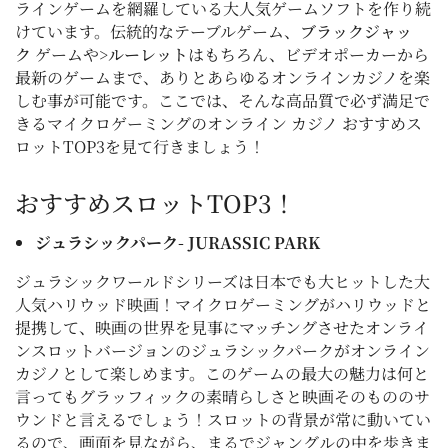
ラインゲームを網羅している大人気ゲームソフトを作り続
けています。伝統的なテーブルゲーム、
ブラックジャッ
ク
ゲームや>
ルーレット
はもちろん、ビデオポーカーから
最新のゲームまで、ありとあらゆるオンラインカジノを楽
しむ事が可能です。ここでは、そんな高品質で必ず満足で
きるマイクロゲーミングのオンライン カジノ おすすめス
ロットTOP3を見て行きましょう！
おすすめスロットTOP3！
ジュラシックパーク- JURASSIC PARK
ジュラシックワールドシリーズは日本でも大ヒットした大
人気ハリウッド映画！マイクロゲーミングがハリウッドと
提携して、映画の世界を見事にマッチングさせたオンライ
ンスロットバージョンのジュラシックパークがオンライン
カジノとして楽しめます。このゲームの最大の魅力は何と
言ってもグラッフィックの素晴らしさと映画そのもののサ
ウンドと言えるでしょう！スロットの背景が常に動いてい
るので、画面を見ながら、まるでジャングルの中を歩きま