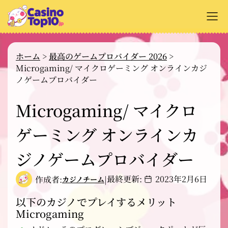
+
オンラインカジノ解説
ホーム
>
最高のゲームプロバイダー 2026
>
Microgaming/ マイクロゲーミング オンラインカジ
+
カジノサイトのレビュー
ノゲームプロバイダー
+
支払い方法
Microgaming/ マイクロ
+
カジノゲーム解説
ゲーミング オンラインカ
+
無料ゲーム
ジノゲームプロバイダー
最終更新:
2023年2月6日
作成者:
|
カジノチーム
以下のカジノでプレイするメリット
Microgaming