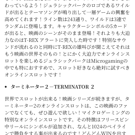
わっているよう！ジュラシックパークのロゴであるワイル
ドが出るとテーマソングが鳴り出して一層ゲームの興奮を
高めてくれます！ライン数は243通り、ワイルドは3連で
ランダムに登場します。キャラクターシンボルの5カード
が出ると、映画のシーンがそのまま登場！それよりも大迫
力なのはT-REX アラートに突入した時です！特別なサウ
ンドが流れるのと同時にT-REXの雄叫びが聞こえてそれは
もう映画の世界そのもの！とにかく大迫力でオンラインス
ロットを楽しめるジュラシックパークはMicrogamingの
中でも特におすすめで、スロット好きなら絶対に試すべき
オンラインスロットです！
ターミネーター２－TERMINATOR ２
世界でスロットが出来る！映画シリーズが続きますが、タ
ーミネーター2のオンラインスロットは、この映画のファ
ンでなくても、ぜひ遊んで欲しい！マイクロゲーミングの
特別なオンラインスロットです。その特徴はフリースピン
中リールにシンボルが追加され、なんと1024のペイライ
ンで勝負をする事が出来るのです！どんどんWINを出す