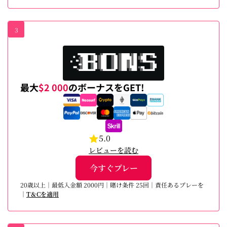
3
最大
$2 000
のボーナスをGET!
5.0
レビューを読む
今すぐプレー
20歳以上｜最低入金額 2000円｜賭け条件 25回｜責任あるプレーを
｜
T＆Cを適用