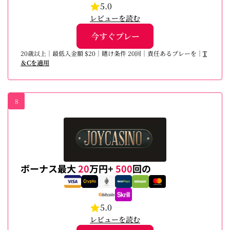
5.0
レビューを読む
今すぐプレー
20歳以上｜最低入金額 $20｜賭け条件 20回｜責任あるプレーを｜
T
＆Cを適用
8
ボーナス最大
20
万円+
500
回の
5.0
レビューを読む