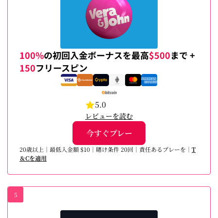
100%
の初回入金ボーナスを最高
$500
まで +
150
フリースピン
5.0
レビューを読む
今すぐプレー
20歳以上｜最低入金額 $10｜賭け条件 20回｜責任あるプレーを｜
T
＆Cを適用
5