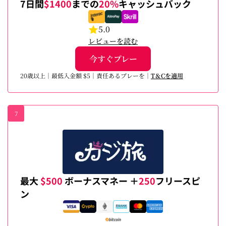
7日間
$1400
までの
20%
キャッシュバック
5.0
レビューを読む
今すぐプレー
20歳以上｜最低入金額 $5｜責任あるプレーを｜
T＆Cを適用
7
最大
$500
ボーナスマネー ＋
250
フリースピ
ン