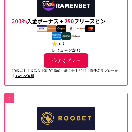
200％
入金ボーナス +
250
フリースピン
5.0
レビューを読む
今すぐプレー
20歳以上｜最低入金額 ￥1500｜賭け条件 30回｜責任あるプレーを
｜
T＆Cを適用
6