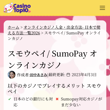
+
オンラインカジノ解説
ホーム
>
オンラインカジノ入金・出金方法- 日本で使
える方法一覧2026
>
スモウペイ/ SumoPay オンライ
+
カジノサイトのレビュー
ンカジノ
+
支払い方法
スモウペイ/ SumoPay オ
+
カジノゲーム解説
ンラインカジノ
+
無料ゲーム
最終更新:
2023年4月3日
作成者:
|
田中あさみ
以下のカジノでプレイするメリット スモウ
ペイ
日本のどの銀行にも対
Sumopay対応カジノが
応
まだ少ない