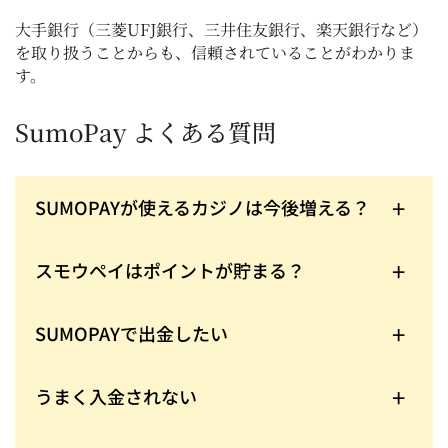
大手銀行（三菱UFJ銀行、三井住友銀行、楽天銀行など）
を取り扱うことからも、信頼されていることがわかりま
す。
SumoPay よくある質問
SUMOPAYが使えるカジノは今後増える？
増えると予想されます。当社はビットカジノ系列だ
けでしたが、カジ旅系列、ミスティーノが参加し、
徐々に増えてきてます。
スモウペイはポイントが貯まる？
スモウペイにはポイントシステムはありません。
SUMOPAYで出金したい
出金も可能です。入金時と同じ口座への出金となり
ます。
うまく入金されない
【確認事項】振込先情報・振込みIDを確認し、間違
いがなければカスタマーサポートに問い合わせまし