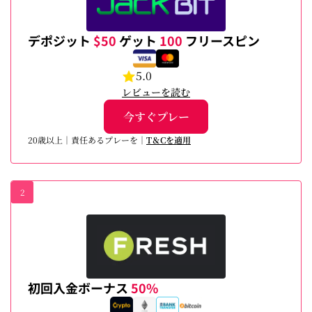
デポジット
$50
ゲット
100
フリースピン
5.0
レビューを読む
今すぐプレー
20歳以上｜責任あるプレーを｜
T＆Cを適用
2
初回入金ボーナス
50%