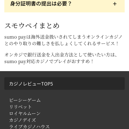
ょう。
身分証明書の提出は必要？
登録不要であることからわかるように、身分証明書
の提出は必要ありません。
スモウペイまとめ
sumo payは海外送金扱いされてしまうオンラインカジノ
とのやり取りの難しさを払しょくしてくれるサービス！
オンカジで銀行送金を入出金方法として使いたい方は、
sumo pay対応カジノでプレイがおすすめ！
カジノレビューTOP5
ビーシーゲーム
リリベット
ロイヤルムーン
カジノデイズ
ライブカジノハウス