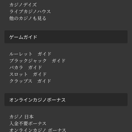
カジノデイズ
ライブカジノハウス
他のカジノも見る
ゲームガイド
ルーレット ガイド
ブラックジャック ガイド
バカラ ガイド
スロット ガイド
クラップス ガイド
オンラインカジノボーナス
カジノ 日本
入金不要ボーナス
オンラインカジノ ボーナス