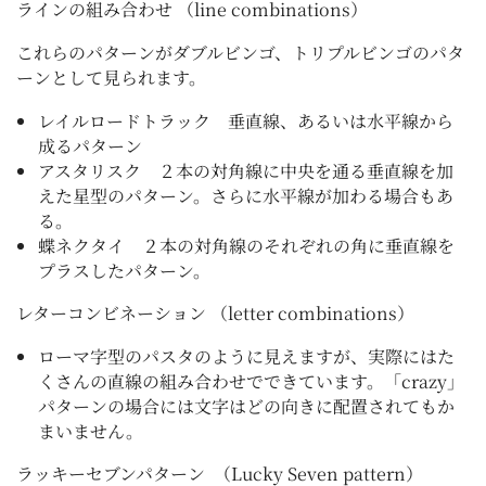
ラインの組み合わせ （line combinations）
これらのパターンがダブルビンゴ、トリプルビンゴのパタ
ーンとして見られます。
レイルロードトラック 垂直線、あるいは水平線から
成るパターン
アスタリスク ２本の対角線に中央を通る垂直線を加
えた星型のパターン。さらに水平線が加わる場合もあ
る。
蝶ネクタイ ２本の対角線のそれぞれの角に垂直線を
プラスしたパターン。
レターコンビネーション （letter combinations）
ローマ字型のパスタのように見えますが、実際にはた
くさんの直線の組み合わせでできています。「crazy」
パターンの場合には文字はどの向きに配置されてもか
まいません。
ラッキーセブンパターン （Lucky Seven pattern）