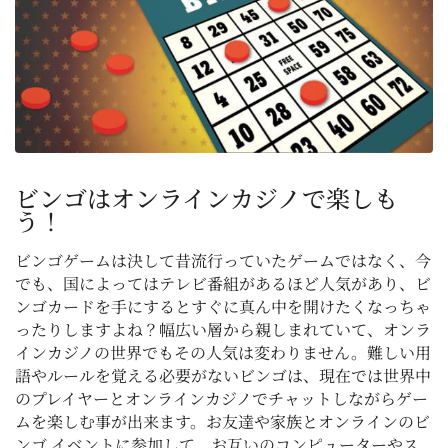
ビンゴはオンラインカジノで楽しも
う！
ビンゴゲームは決して昔流行っていたゲームではなく、今
でも、国によってはテレビ番組があるほど人気があり、ビ
ンゴカードを手にするとすぐに真ん中を開けたくなっちゃ
ったりしますよね？幅広い層から親しまれていて、オンラ
インカジノの世界でもその人気は変わりません。難しい用
語やルールを覚える必要がないビンゴは、現在では世界中
のプレイヤーとオンラインカジノでチャットしながらゲー
ムを楽しむ事が出来ます。お友達や家族とオンラインのビ
ンゴ イベントに参加して、お互いのコンピューターやス