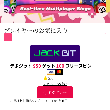
プレイヤーのお気に入り
1
デポジット
$50
ゲット
100
フリースピン
5.0
レビューを読む
今すぐプレー
20歳以上｜責任あるプレーを｜
T＆Cを適用