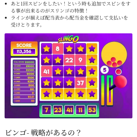
あと1回スピンをしたい！という時も追加でスピンをす
る事が出来るのがスリンゴの特徴！
ラインが揃えば配当表から配当金を確認して支払いを
受けとります。
ビンゴ- 戦略があるの？