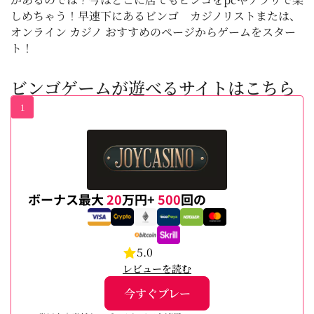
しめちゃう！早速下にあるビンゴ カジノリストまたは、
オンライン カジノ おすすめのページからゲームをスター
ト！
ビンゴゲームが遊べるサイトはこちら
1
ボーナス最大
20
万円+
500
回の
5.0
レビューを読む
今すぐプレー