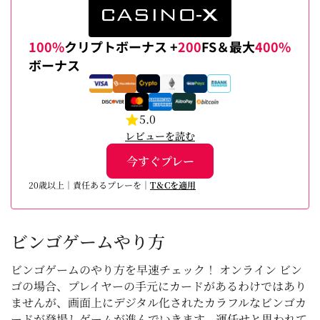
100%
クリプトボーナス +
200
FS＆最大
400%
ボーナス
5.0
レビューを読む
今すぐプレー
20歳以上｜責任あるプレーを｜
T＆Cを適用
ビンゴゲームやり方
ビンゴゲームのやり方を早速チェック！ オンライン ビン
ゴの場合、プレイヤーの手元にカードがあるわけではあり
ませんが、画面上にデジタル化されたカラフルなビンゴカ
ードが登場しゲームが進んでいきます。運任せと思われて