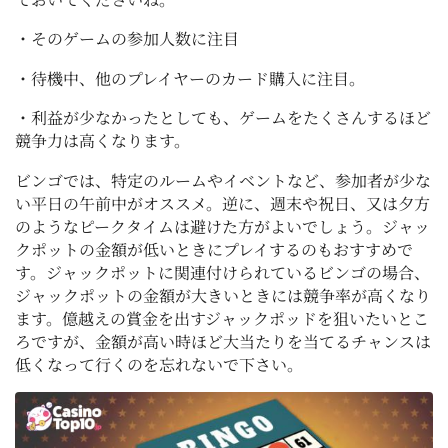
・そのゲームの参加人数に注目
・待機中、他のプレイヤーのカード購入に注目。
・利益が少なかったとしても、ゲームをたくさんするほど
競争力は高くなります。
ビンゴでは、特定のルームやイベントなど、参加者が少な
い平日の午前中がオススメ。逆に、週末や祝日、又は夕方
のようなピークタイムは避けた方がよいでしょう。ジャッ
クポットの金額が低いときにプレイするのもおすすめで
す。ジャックポットに関連付けられているビンゴの場合、
ジャックポットの金額が大きいときには競争率が高くなり
ます。億越えの賞金を出すジャックポッドを狙いたいとこ
ろですが、金額が高い時ほど大当たりを当てるチャンスは
低くなって行くのを忘れないで下さい。