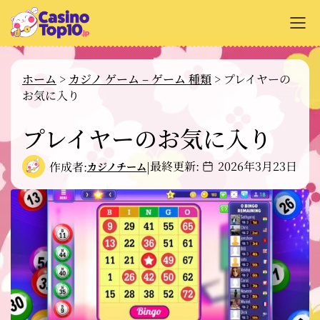
+
オンラインカジノ解説
ホーム
>
カジノ ゲーム – ゲーム 種類
>
プレイヤーの
お気に入り
+
カジノサイトのレビュー
+
プレイヤーのお気に入り
支払い方法
+
カジノゲーム解説
最終更新:
2026年3月23日
作成者:
|
カジノチーム
+
無料ゲーム