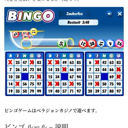
ビンゴゲームはベラジョンカジノで遊べます。
ビンゴ ルール – 説明