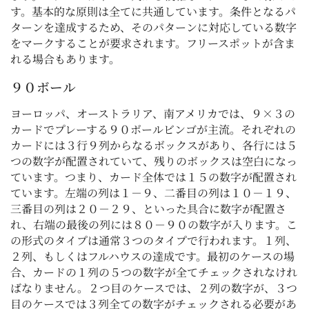
す。基本的な原則は全てに共通しています。条件となるパ
ターンを達成するため、そのパターンに対応している数字
をマークすることが要求されます。フリースポットが含ま
れる場合もあります。
９０ボール
ヨーロッパ、オーストラリア、南アメリカでは、９×３の
カードでプレーする９０ボールビンゴが主流。それぞれの
カードには３行９列からなるボックスがあり、各行には５
つの数字が配置されていて、残りのボックスは空白になっ
ています。つまり、カード全体では１５の数字が配置され
ています。左端の列は１－９、二番目の列は１０－１９、
三番目の列は２０－２９、といった具合に数字が配置さ
れ、右端の最後の列には８０－９０の数字が入ります。こ
の形式のタイプは通常３つのタイプで行われます。１列、
２列、もしくはフルハウスの達成です。最初のケースの場
合、カードの１列の５つの数字が全てチェックされなけれ
ばなりません。２つ目のケースでは、２列の数字が、３つ
目のケースでは３列全ての数字がチェックされる必要があ