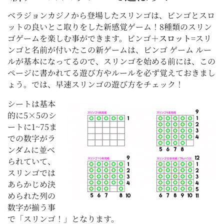
ベラジョンカジノから登場したスリンゴは、ビンゴとスロ
ットの良いとこ取りをした新感覚ゲーム！8種類のスリン
ゴゲームを楽しむ事ができます。ビンゴ＋
スロット
=スリ
ンゴと名前が付いたこの新ゲームは、ビンゴ ゲーム ルー
ルが基本になってるので、スリンゴを始める前には、この
ページに書かれてる遊び方やルールを必ず覚えておきまし
ょう。では、早速スリンゴの遊び方をチェック！
シートは基本
的に5×5のシ
ートに1~75ま
での数字がラ
ンダムに並べ
られていて、
スリンゴでは
あらかじめ決
められた列の
数字が揃う事
で「スリンゴ！」となります。