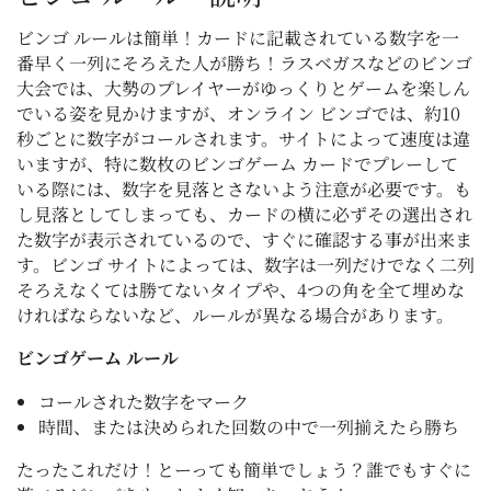
ビンゴ ルールは簡単！カードに記載されている数字を一
番早く一列にそろえた人が勝ち！ラスベガスなどのビンゴ
大会では、大勢のプレイヤーがゆっくりとゲームを楽しん
でいる姿を見かけますが、オンライン ビンゴでは、約10
秒ごとに数字がコールされます。サイトによって速度は違
いますが、特に数枚のビンゴゲーム カードでプレーして
いる際には、数字を見落とさないよう注意が必要です。も
し見落としてしまっても、カードの横に必ずその選出され
た数字が表示されているので、すぐに確認する事が出来ま
す。ビンゴ サイトによっては、数字は一列だけでなく二列
そろえなくては勝てないタイプや、4つの角を全て埋めな
ければならないなど、ルールが異なる場合があります。
ビンゴゲーム ルール
コールされた数字をマーク
時間、または決められた回数の中で一列揃えたら勝ち
たったこれだけ！とーっても簡単でしょう？誰でもすぐに