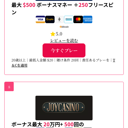
最大
$500
ボーナスマネー ＋
250
フリースピ
ン
5.0
レビューを読む
今すぐプレー
20歳以上｜最低入金額 $20｜賭け条件 20回｜責任あるプレーを｜
T
＆Cを適用
8
ボーナス最大
20
万円+
500
回の