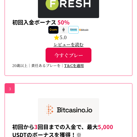
初回入金ボーナス
50%
5.0
レビューを読む
今すぐプレー
20歳以上｜責任あるプレーを｜
T＆Cを適用
3
初回から
3
回目までの入金で、最大
5,000
USDTのボーナスを獲得！※