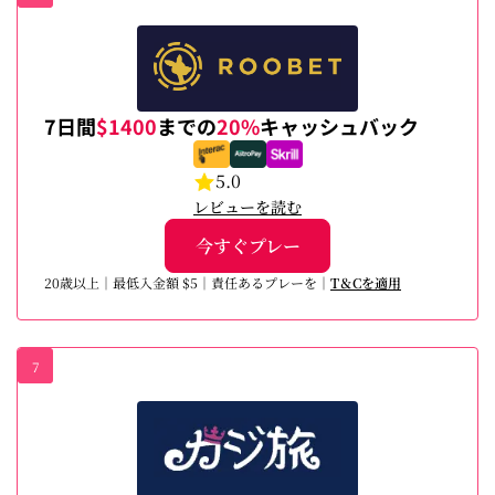
7日間
$1400
までの
20%
キャッシュバック
5.0
レビューを読む
今すぐプレー
20歳以上｜最低入金額 $5｜責任あるプレーを｜
T＆Cを適用
7