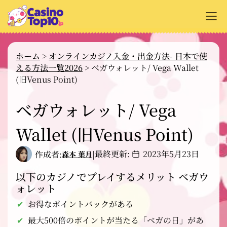
+
オンラインカジノ解説
ホーム
>
オンラインカジノ入金・出金方法- 日本で使
える方法一覧2026
>
ベガウォレット/ Vega Wallet
+
カジノサイトのレビュー
(旧Venus Point)
+
支払い方法
ベガウォレット/ Vega
+
カジノゲーム解説
Wallet (旧Venus Point)
+
無料ゲーム
最終更新:
2023年5月23日
作成者:
|
森本 葉月
以下のカジノでプレイするメリット ベガウ
ォレット
お得なポイントバックがある
最大500倍のポイントが当たる「ベガの日」があ