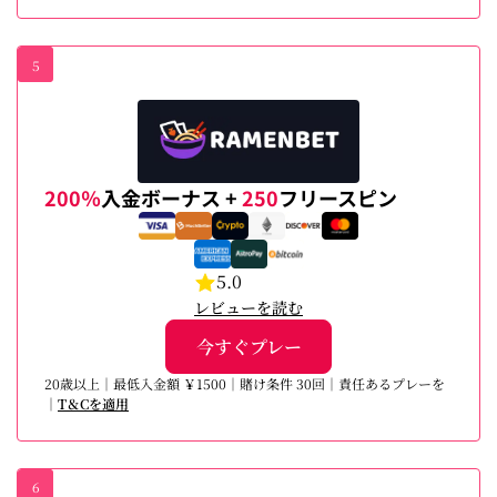
5
200％
入金ボーナス +
250
フリースピン
5.0
レビューを読む
今すぐプレー
20歳以上｜最低入金額 ￥1500｜賭け条件 30回｜責任あるプレーを
｜
T＆Cを適用
6