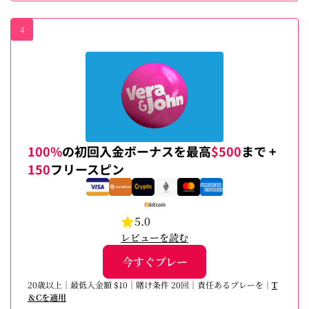
4
100%
の初回入金ボーナスを最高
$500
まで +
150
フリースピン
5.0
レビューを読む
今すぐプレー
20歳以上｜最低入金額 $10｜賭け条件 20回｜責任あるプレーを｜
T
＆Cを適用