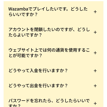
Wazambaでプレイしたいです。どうした
らいいですか？
リアルマネーでゲームをプレイするには弊社のサイ
トで簡単な登録作業を行った後に入金をしていただ
く必要があります。
アカウントを閉鎖したいのですが、どうし
たらよいですか？
アカウントを閉鎖するには弊社のカスタマーサポー
トまでメール(
support@wazamba.com
)もしくは
ライブチャットまでご連絡ください。
ウェブサイト上では何の通貨を使用するこ
とが可能ですか？
日本円を含むドル(USD)、ユーロ(EUR)、ポーラン
ドズロチ(PNL)、ロシアルーブル(RUB)、ノルウェー
クローネ(NOK)、ハンガリーフォリント(HUF)、カ
どうやって入金を行いますか？
ナダドル(CAD)、インドルピー(INR)、ニュージーラ
緑色の＋ボタンを押して「入金」を選択後に、希望
ンドドル(NZR)、ブラジルレアル(BRL)、チェコ・コ
の支払いシステムと入金額を選択してボタンを押し
ルナ(CZK)、チリペソ(CLP)、ペルーソル(PEN)で利
ます。その後に支払い確認ウィンドウが表示されま
どうやって出金を行いますか？
用可能です。
すので、何も問題がなければそのまま支払いを続け
「出金」タブをクリックしてご希望の決済方法を選
てください。
択してください。
パスワードを忘れたら、どうしたらいいで
すか？