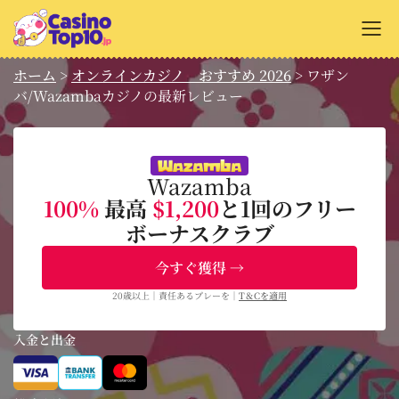
ホーム
>
オンラインカジノ おすすめ 2026
>
ワザン
+
オンラインカジノ解説
バ/Wazambaカジノの最新レビュー
+
ワ
カジノサイトのレビュー
ザ
+
支払い方法
ン
Wazamba
バ/Wazamba
+
100%
最高
$1,200
と1回のフリー
カジノゲーム解説
カ
ボーナスクラブ
ジ
+
無料ゲーム
ノ
今すぐ獲得 →
の
最
20歳以上｜責任あるプレーを｜
T＆Cを適用
新
レ
入金と出金
ビ
ュ