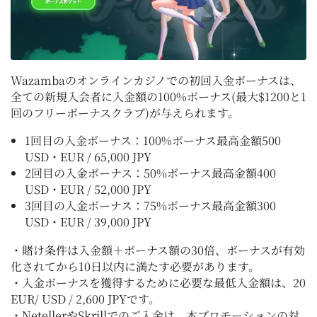
Wazambaのオンラインカジノでの初回入金ボーナスは、
全ての新規入会者に入金額の100%ボーナス(最大$1200と1
回のフリーボーナスクラブ)が与えられます。
1回目の入金ボーナス：100%ボーナス最高金額500
USD・EUR / 65,000 JPY
2回目の入金ボーナス：50%ボーナス最高金額400
USD・EUR / 52,000 JPY
3回目の入金ボーナス：75%ボーナス最高金額300
USD・EUR / 39,000 JPY
・賭け条件は入金額＋ボーナス額の30倍、ボーナスが有効
化されてから10日以内に満たす必要があります。
・入金ボーナスを獲得するために必要な最低入金額は、20
EUR/ USD / 2,600 JPYです。
・NetellerやSkrillでのご入金は、本プロモーションの対