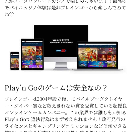
ムがノーダウンロードカジノで楽しめちゃいます！最高の
モバイルカジノ体験は是非プレインゴーから楽しんでみて
ね♡
Play’n Goのゲームは安全なの？
プレインゴーは2004年設立後、モバイルプロダクトイヤ
ー・ダイバー賞など数えきれない賞を受賞している超優良
オンラインゲームカンパニー。この業界では誰しもが知る
Play’n Goで違法行為はまず考えられません！政府発行の
ライセンスとギャンブリングコミッションなど信頼できる