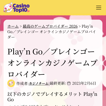
+
オンラインカジノ解説
ホーム
>
最高のゲームプロバイダー 2026
>
Play’n
Go／プレインゴー オンラインカジノゲームプロバイ
+
カジノサイトのレビュー
ダー
+
支払い方法
Play’n Go／プレインゴー
+
カジノゲーム解説
オンラインカジノゲームプ
+
無料ゲーム
ロバイダー
最終更新:
2023年2月6日
作成者:
|
カジノチーム
以下のカジノでプレイするメリット Play'n
Go