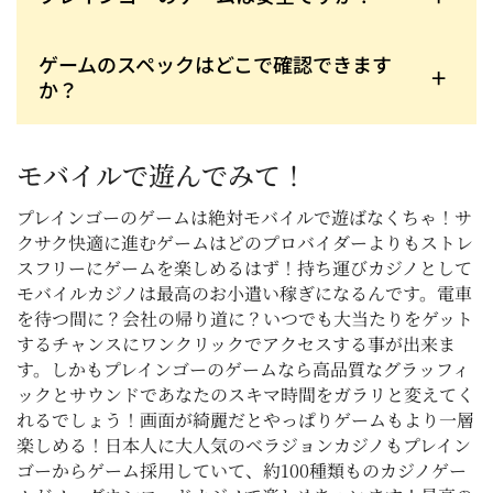
何度もオンラインゲーム界で賞を受賞しているだけ
あり、ゲームの公平性は保証済。政府発行のライセ
ンスとギャンブリングコミッションからの検査を受
ゲームのスペックはどこで確認できます
け公平性と安全性をプレイヤーに示しています。
か？
各ゲームにはインフォメーションボタンがついてい
て、クリックするとボーナスの説明や、ペイライン
などを詳しく知る事が出来ます。
モバイルで遊んでみて！
プレインゴーのゲームは絶対モバイルで遊ばなくちゃ！サ
クサク快適に進むゲームはどのプロバイダーよりもストレ
スフリーにゲームを楽しめるはず！持ち運びカジノとして
モバイルカジノは最高のお小遣い稼ぎになるんです。電車
を待つ間に？会社の帰り道に？いつでも大当たりをゲット
するチャンスにワンクリックでアクセスする事が出来ま
す。しかもプレインゴーのゲームなら高品質なグラッフィ
ックとサウンドであなたのスキマ時間をガラリと変えてく
れるでしょう！画面が綺麗だとやっぱりゲームもより一層
楽しめる！日本人に大人気のベラジョンカジノもプレイン
ゴーからゲーム採用していて、約100種類ものカジノゲー