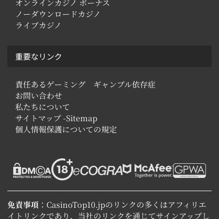
オンラインカジノ ボーナス
ノーダウンロードカジノ
ライブカジノ
重要なリンク
責任あるゲーミング ギャンブル依存症
お問い合わせ
私たちについて
サイトマップ -Sitemap
個人情報保護についての規定
免責事項
：CasinoTop10.jpのリンクの多くはアフィリエ
イトリンクであり、当社のリンクを通じてサインアップし