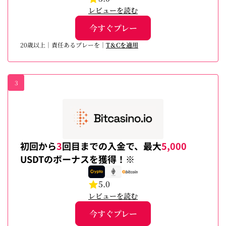
レビューを読む
今すぐプレー
20歳以上｜責任あるプレーを｜
T＆Cを適用
3
初回から
3
回目までの入金で、最大
5,000
USDTのボーナスを獲得！※
5.0
レビューを読む
今すぐプレー