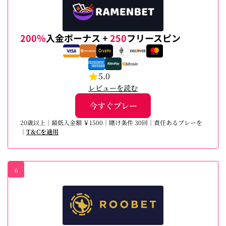
200％
入金ボーナス +
250
フリースピン
5.0
レビューを読む
今すぐプレー
20歳以上｜最低入金額 ￥1500｜賭け条件 30回｜責任あるプレーを
｜
T＆Cを適用
6