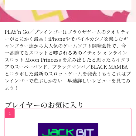
PLAY’n Go／プレインゴーはブラウザゲームのクオリティ
ーがとにかく最高！iPhoneや
モバイル
カジノを楽しむギ
ャンブラー達から大人気のゲームソフト開発会社で、今
一番勝てるスロットと噂されるあのイチオシ オンライン
スロット Moon Princess を産み出したと思ったらイタリ
アのスーパーバンド、ブラックマンバ／BLACK MAMBA
とコラボした最新のスロットゲームを発表！もうこれはプ
レインゴーで遊ぶしかない！早速詳しいレビューを見てみ
よう！
プレイヤーのお気に入り
1