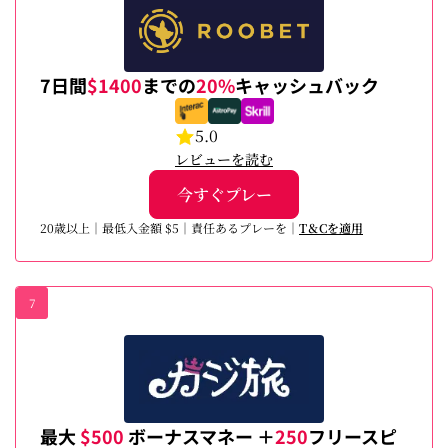
7日間
$1400
までの
20%
キャッシュバック
5.0
レビューを読む
今すぐプレー
20歳以上｜最低入金額 $5｜責任あるプレーを｜
T＆Cを適用
7
最大
$500
ボーナスマネー ＋
250
フリースピ