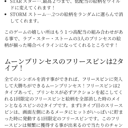
STAR スター….最高２つまで、低配当の絵柄をワイル
ドに変えてくれます！
STORM ストーム….2つの絵柄をランダムに選らんで消
してくれます。
このゲームの嬉しい所はもう１つ高配当の組み合わせがあ
る事で、ラブ・スター・ストームの3人のプリンセスの絵
柄が揃った場合ペイラインになってくれるところです！
ムーンプリンセスのフリースピンは2タ
イプ！
全てのシンボルを消す事ができれば、
フリースピン
に突入
して大勝ちができるムーンプリンセス！フリースピンは2
タイプあって、プリンセスが必ずアクションを起こしてく
れる1回限定のフリースピンと絵柄を全部消した時のメイ
ンとなるスピンの2タイプです。まず1タイプ目のスリース
ピンは、画面左側にあるメータにヒットがいっぱいに貯ま
った時に発動する1回限定のフリースピンです。このフリ
ースピンは頻繁に獲得する事が出来るので当たりのチャン