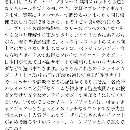
を利用してみて！ムーンプリンセス 無料スロットなら遊び
ながらルールを覚える事ができ、気軽にプレイする事がで
きます。実際にリアルマネーで賭けるのとまったく同じ機
種で試し打ちができるから、ものすごく良い練習になる
し、プリンセス達の特徴や、フリースピンへの流れなども
すんなりと理解する事ができちゃいます！まさにあそびな
がら、稼ぐ準備が出来て、オンラインスロットのスキル向
上には欠かせない無料スロットは、ベラジョンカジノ・今
なら独占ボーナスでお得にプレイできるユニークカジノ・
日本円が使えて日本語サポートが素晴らしいロイヤルパン
ダなどで遊ぶ事できます。もちろんこれらのオンラインカ
ジノサイトはCasino Top10が厳選して選んだ優良サイト
で、イカサマや詐欺などの心配は全くありません！各政府
のライセンスと公平なゲームを約束する監査機関からの検
査を受けた安全なオンラインカジノで遊ぶようにしてくだ
さいね。いかかでしたか？ムーンプリンセスは、可愛すぎ
るビジュアルとちょっとミスマッチなサウンドで女子力全
開のスロット人気ゲームです！ぜひみなさんもペイアウト
が高めで勝ちやすいスロット、ムーンプリンセスで遊んで
みてね！