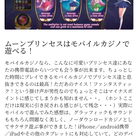
ムーンプリンセスはモバイルカジノで
遊べる！
モバイル
カジノなら、こんなに可愛いプリンセス達にあな
たの携帯電話からいつでも会う事が出来ます。ちょっとし
た時間にプレイできるモバイルカジノでプリンセス達と息
抜きできるのは最高！ただあのナイス！ファンタスティッ
ク！という掛け声が男性なのでちょっとそこはマイナスポ
イントに感じてしまうかも知れません・・。（ホントここ
だけは現実に引き戻される感じがして残念・・・）実際に
モバイルで遊んでみた感想は、グラッフィックもサウンド
ももちろん問題なく美しく、ノーダウンロードカジノとし
てサクサク遊ぶ事ができました！iPhone／android携帯
／iPadやその他のタブレットにも対応していて、どのデバ