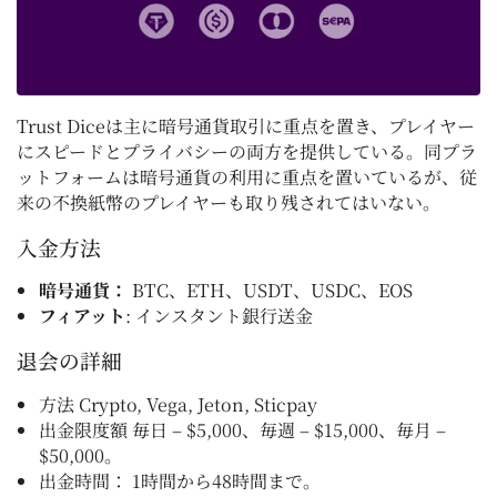
Trust Diceは主に暗号通貨取引に重点を置き、プレイヤー
にスピードとプライバシーの両方を提供している。同プラ
ットフォームは暗号通貨の利用に重点を置いているが、従
来の不換紙幣のプレイヤーも取り残されてはいない。
入金方法
暗号通貨：
BTC、ETH、USDT、USDC、EOS
フィアット
: インスタント銀行送金
退会の詳細
方法 Crypto, Vega, Jeton, Sticpay
出金限度額 毎日 – $5,000、毎週 – $15,000、毎月 –
$50,000。
出金時間： 1時間から48時間まで。