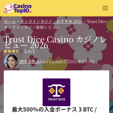
ホーム
>
オンラインカジノ おすすめ 2026
>
Trust Dice
+
オンラインカジノ解説
オンラインカジノ最新レビュー
+
カジノサイトのレビュー
Trust Dice Casino カジノレ
ビュー 2026
+
支払い方法
3.6/5
+
カジノゲーム解説
田中あさみ
Last Update:
2025年2月3日
+
無料ゲーム
最大500％の入金ボーナス 3 BTC /