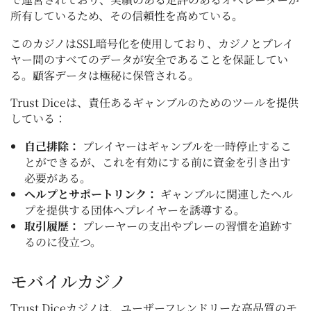
所有しているため、その信頼性を高めている。
このカジノはSSL暗号化を使用しており、カジノとプレイ
ヤー間のすべてのデータが安全であることを保証してい
る。顧客データは極秘に保管される。
Trust Diceは、責任あるギャンブルのためのツールを提供
している：
自己排除：
プレイヤーはギャンブルを一時停止するこ
とができるが、これを有効にする前に資金を引き出す
必要がある。
ヘルプとサポートリンク：
ギャンブルに関連したヘル
プを提供する団体へプレイヤーを誘導する。
取引履歴：
プレーヤーの支出やプレーの習慣を追跡す
るのに役立つ。
モバイルカジノ
Trust Diceカジノは、ユーザーフレンドリーな高品質のモ