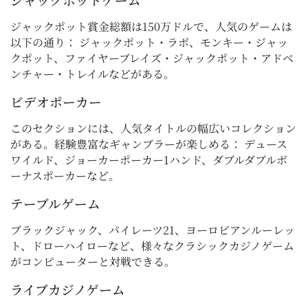
ジャックポット賞金総額は150万ドルで、人気のゲームは
以下の通り： ジャックポット・ラボ、モンキー・ジャッ
クポット、ファイヤーブレイズ・ジャックポット・アドベ
ンチャー・トレイルなどがある。
ビデオポーカー
このセクションには、人気タイトルの幅広いコレクション
がある。経験豊富なギャンブラーが楽しめる： デュース
ワイルド、ジョーカーポーカー1ハンド、ダブルダブルボ
ーナスポーカーなど。
テーブルゲーム
ブラックジャック、パイレーツ21、ヨーロピアンルーレッ
ト、ドローハイローなど、様々なクラシックカジノゲーム
がコンピューターと対戦できる。
ライブカジノゲーム