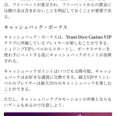
合、フリーベットが進呈され、フリーベットからの賞金に
は賭け金は含まれないことを明記しておくことが重要であ
る。
キャッシュバック・ボーナス
キャッシュバック・ボーナスは、
Trust Dice Casino VIP
クラブに所属しているプレイヤーが楽しむことができる。
シュリンプVIPレベルからスタートし、ボーナスマネーを
使わずにベットする度にキャッシュバックポイントが加算
される。
キャッシュバックポイントはいつでも交換可能。キャッシ
ュバックはお好きな通貨に交換できる。最大VIPサトシレ
ベルのプレイヤーは最大20％のキャッシュバックを楽しむ
ことができる。
ただし、キャッシュバックプロモーションの対象とならな
いゲームもあるので注意しよう。