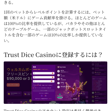
きる。
1回のベットからレベルポイントを計算するには、ベット
額（米ドル）にゲーム貢献率を掛ける。ほとんどのゲーム
は100%の比率を提供しているが、バカラやその他ほとん
どのテーブルゲーム、一部のジャックポットスロットタイ
トルを含む一部のゲームは10%の比率しか提供していな
い。
Trust Dice Casinoに登録するには？
Trust Dice Casinoのアカウント設定は素早く簡単であ