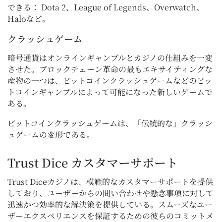
できる： Dota 2、League of Legends、Overwatch、
Haloなど。
クラッシュゲーム
暗号通貨はオンラインギャンブルとカジノの仕組みを一変
させた。ブロックチェーン革命の最もエキサイティングな
産物の一つは、ビットコインクラッシュゲームなどのビッ
トコインギャンブルによって可能になった新しいゲームで
ある。
ビットコインクラッシュゲームは、「伝統的な」クラッシ
ュゲームの変形である。
Trust Dice カスタマーサポート
Trust Diceカジノは、模範的なカスタマーサポートを提供
しており、ユーザーからの問い合わせや懸念事項に対して
迅速かつ効率的な解決策を提供している。スムーズなユー
ザーエクスペリエンスを保証するための彼らのコミットメ