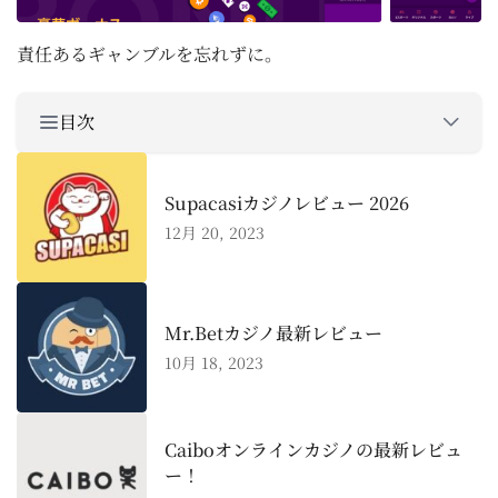
責任あるギャンブルを忘れずに。
目次
トラスト・ダイス・カジノの利点と欠点
Supacasiカジノレビュー 2026
利点:
12月 20, 2023
短所:
Trust Dice 最新レビュー！ギャラリー
Mr.Betカジノ最新レビュー
Trust Dice カジノ概要
10月 18, 2023
Trust Dice カジノプロモーション
当サイト限定の$25ウェルカムボーナス
Caiboオンラインカジノの最新レビュ
ウェルカムボーナス 25フリースピン + 最大$90,000または3
ー！
BTC