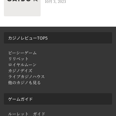
10月 3, 2023
出金方法
ロイヤルベガス登録方法
日本語カスタマーサポートはあるの？
ライセンス セキュリティーは大丈夫？
カジノレビューTOP5
よくある質問
ロイヤルベガス カジノ まとめ
ビーシーゲーム
リリベット
ロイヤルムーン
カジノデイズ
ライブカジノハウス
他のカジノも見る
ゲームガイド
ルーレット ガイド