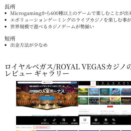
長所
Microgamingから600種以上のゲームで楽しむことが
エボリューションゲーミングのライブカジノを楽しむ事
世界規模で遊べるカジノゲームが勢揃い
短所
出金方法が少なめ
ロイヤルベガス/ROYAL VEGASカジノ
レビュー ギャラリー