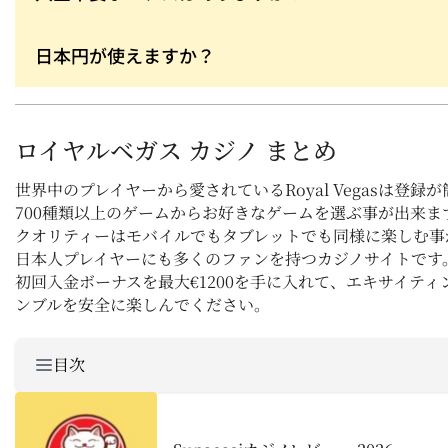
残念ながら入金不要ボーナスはありません。
日本円が使えますか？
ロイヤルベガスではドルとユーロが使えます。
ロイヤルベガス カジノ まとめ
世界中のプレイヤーから愛されているRoyal Vegasは登録
700種類以上のゲームからお好きなゲームを選ぶ事が出来ま
クオリティーはモバイルでもタブレットでも同様に楽しむ事
日本人プレイヤーにも多くのファンを持つカジノサイトです
初回入金ボーナスを最大€1200を手に入れて、エキサイティ
ンブルを安全に楽しんでください。
目次
長所
短所