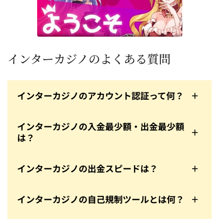
インターカジノのよくある質問
インターカジノのアカウント認証って何？
インターカジノでは、不正防止のためにアカウント
認証（本人確認）を行っています。アカウント認証
なしでもゲームはプレイできますが、出金限度額な
インターカジノの入金最少額・出金最少額
どに影響します。また、場合によってはアカウント
は？
認証するまで出金できないことがあるので、早めに
インターカジノでは、仮想通貨は$1〜$10,000、その
行いましょう。サイトのアカウントから必要書類を
他の方法では$10〜$2,500の範囲内の金額で入金で
アップロードすれば、カジノ側が随時対応してくれ
きます。最少出金額はいずれの方法でも$10です。ヴ
インターカジノの出金スピードは？
ます。
ィーナスポイント以外は、アカウント認証が完了し
インターカジノでは、基本的に出金申請から24時間
ているかどうかで出金上限額が異なり、アカウント
以内に着金するとしており、週末や祝日をまたぐ場
認証完了後だと最高出金額が上がります。
合は翌営業日になります。ネット上の口コミを見る
インターカジノの自己規制ツールとは何？
と、出金確認に2、3日要した人もいたようで、出金
インターカジノでは、責任あるゲームへの参加を促
にかかる時間にはばらつきがある傾向です。時間に