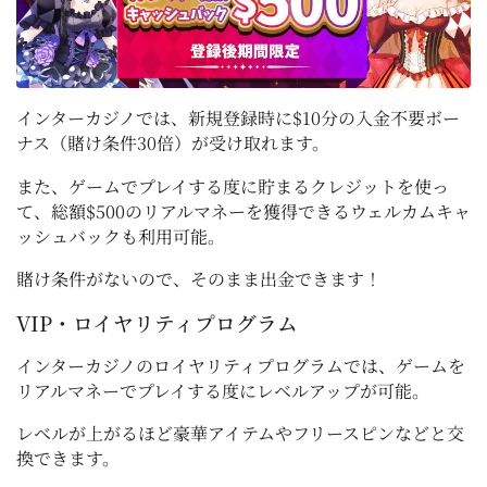
インターカジノでは、新規登録時に$10分の入金不要ボー
ナス（賭け条件30倍）が受け取れます。
また、ゲームでプレイする度に貯まるクレジットを使っ
て、総額$500のリアルマネーを獲得できるウェルカムキャ
ッシュバックも利用可能。
賭け条件がないので、そのまま出金できます！
VIP・ロイヤリティプログラム
インターカジノのロイヤリティプログラムでは、ゲームを
リアルマネーでプレイする度にレベルアップが可能。
レベルが上がるほど豪華アイテムやフリースピンなどと交
換できます。