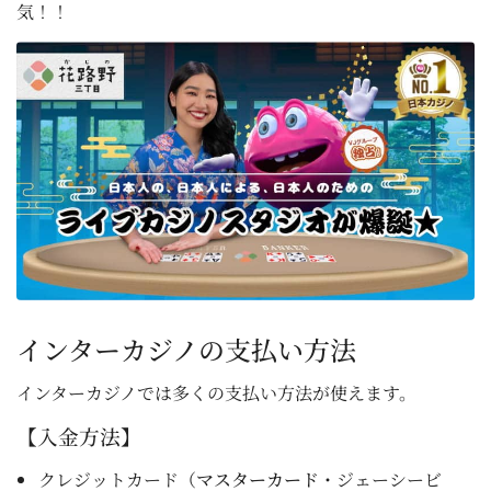
気！！
インターカジノの支払い方法
インターカジノでは多くの支払い方法が使えます。
【入金方法】
クレジットカード（
マスターカード
・ジェーシービ