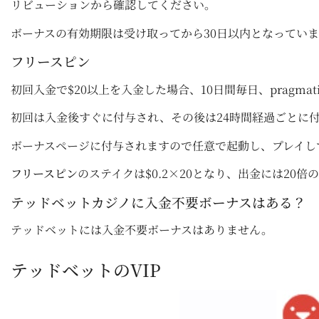
リビューションから確認してください。
ボーナスの有効期限は受け取ってから30日以内となってい
フリースピン
初回入金で$20以上を入金した場合、10日間毎日、pragmati
初回は入金後すぐに付与され、その後は24時間経過ごとに
ボーナスページに付与されますので任意で起動し、プレイし
フリースピン
のステイクは$0.2×20となり、出金には20
テッドベットカジノに入金不要ボーナスはある？
テッドベットには入金不要ボーナスはありません。
テッドベットのVIP