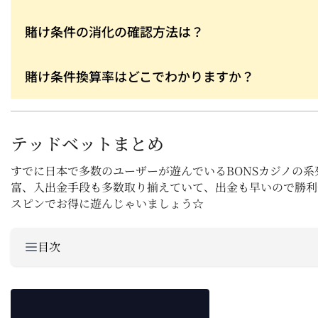
テッドベットでは出金の申請の際に、おおよその目安時間が表
上の場合は追加の検証が加わる可能性がある為、もう少
賭け条件の消化の確認方法は？
プレゼント欄のボーナス部分に表示されています。
賭け条件換算率はどこでわかりますか？
サイト内の「コントリビューション」のページにて、各
テッドベットまとめ
すでに日本で多数のユーザーが遊んでいるBONSカジノの
富、入出金手段も多数取り揃えていて、出金も早いので勝利
スピンでお得に遊んじゃいましょう☆
目次
✅ 長所
❌ 短所