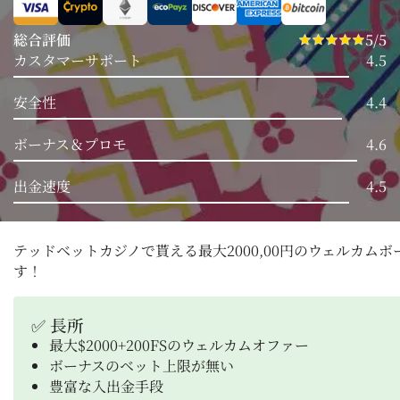
ビ
ュ
ー！
総合評価
5/5
カスタマーサポート
4.5
安全性
4.4
ボーナス＆プロモ
4.6
出金速度
4.5
テッドベットカジノで貰える最大2000,00円のウェルカム
す！
✅ 長所
最大$2000+200FSのウェルカムオファー
ボーナスのベット上限が無い
豊富な入出金手段