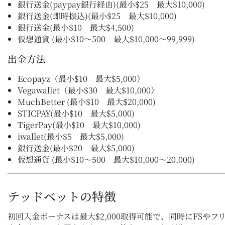
銀行送金(paypay銀行経由)(最小$25 最大$10,000)
銀行送金(即時振込)(最小$25 最大$10,000)
銀行送金(最小$10 最大$4,500)
仮想通貨 (最小$10～500 最大$10,000～99,999)
出金方法
Ecopayz（最小$10 最大$5,000）
Vegawallet（最小$30 最大$10,000）
MuchBetter (最小$10 最大$20,000)
STICPAY(最小$10 最大$5,000)
TigerPay(最小$10 最大$10,000)
iwallet(最小$5 最大$5,000)
銀行送金(最小$20 最大$5,000)
仮想通貨 (最小$10～500 最大$10,000～20,000)
テッドベットの特徴
初回入金ボーナスは最大$2,000取得可能で、同時にFS