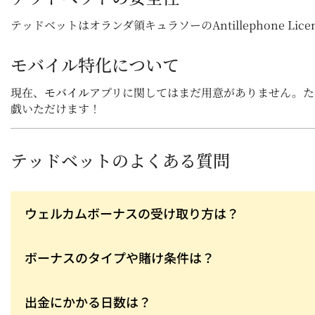
テッドベットはオランダ領キュラソーのAntillephone Li
モバイル特化について
現在、
モバイル
アプリに関してはまだ用意がありません。た
戯いただけます！
テッドベットのよくある質問
ウェルカムボーナスの受け取り方は？
トップページより、プレゼントの欄をクリックし、受け
ば取得できます。
ボーナスのタイプや賭け条件は？
テッドベットのボーナスは混合型となっており、入金す
じて賭け条件が異なり、（入金額+ボーナス）×25～30
出金にかかる日数は？