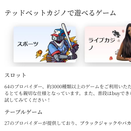
テッドベットカジノで遊べるゲーム
スロット
64のプロバイダー、約3000種類以上のゲームをご利用い
るとても親切な仕様となっています。また、普段はbuyでき
試してみてください！
テーブルゲーム
27のプロバイダーが提供しており、
ブラックジャック
や
バ