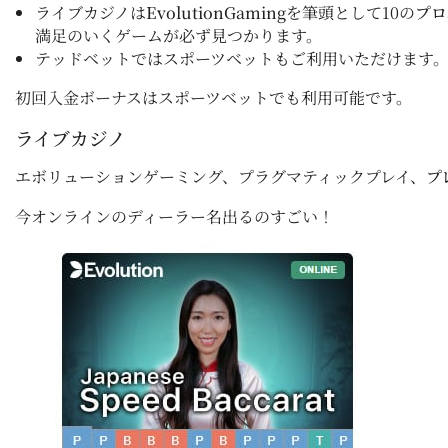
ライブカジノは
EvolutionGaming
を筆頭として10の
プロ
満足のいくゲームが必ず見つかります。
テッドベットではスポーツベットもご利用いただけます
初回入金ボーナスはスポーツベットでも利用可能です。
ライブカジノ
エボリューションゲーミング、プラグマティックプレイ、
プ
今オンラインのディーラー名出るのすごい！