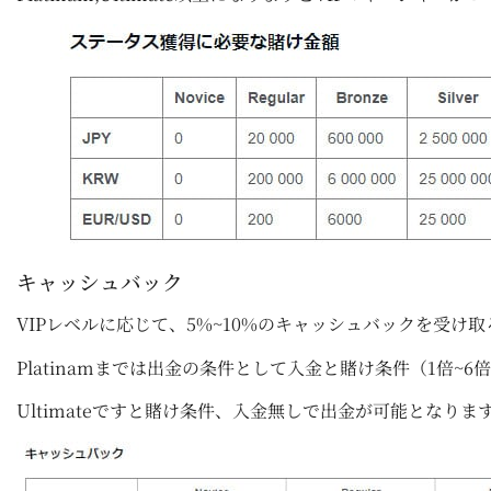
キャッシュバック
VIPレベルに応じて、5%~10%のキャッシュバックを受け
Platinamまでは出金の条件として入金と賭け条件（1倍~
Ultimateですと賭け条件、入金無しで出金が可能となりま