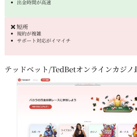
出金時間が高速
❌
短所
規約が複雑
サポート対応がイマイチ
テッドベット/TedBetオンラインカジ