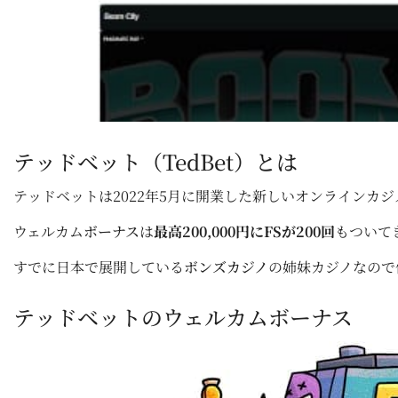
テッドベット（TedBet）とは
テッドベットは2022年5月に開業した新しいオンラインカジ
ウェルカム
ボーナス
は
最高200,000円にFSが200回
もついて
すでに日本で展開している
ボンズカジノ
の姉妹カジノなので
テッドベットのウェルカムボーナス