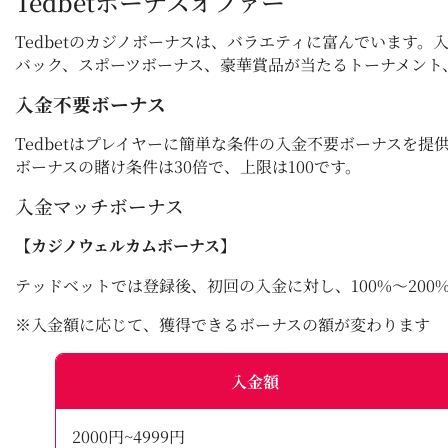
Tedbetボーナスオファー
Tedbetのカジノボーナスは、バラエティに富んでいます
バック、スポーツボーナス、豪華賞品が当たるトーナメント
入金不要ボーナス
Tedbetはプレイヤーに簡単な条件の入金不要ボーナスを提供し
ボーナスの賭け条件は30倍で、上限は100です。
入金マッチボーナス
【カジノウェルカムボーナス】
テッドベットでは登録後、初回の入金に対し、100%～200%
※入金額に応じて、獲得できるボーナスの額が変わります
入金額
2000円~4999円