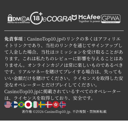
免責事項
：CasinoTop10.jpのリンクの多くはアフィリエ
イトリンクであり、当社のリンクを通じてサインアップし
て入金した場合、当社はコミッションを受け取ることがあ
ります。これは私たちのレビューに影響を与えることはあ
りません。オンラインカジノは常に楽しいものであるべき
です。リアルマネーを賭けてプレイする場合は、失っても
いい金額だけを賭けてください。ライセンスを取得した安
全なオペレーターとだけプレイしてください。
CasinoTop10.jpに掲載されているすべてのオペレーター
は、ライセンスを取得しており、安全です。
著作権 ©2026 CasinoTop10.jp. 不許複製・禁無断転載