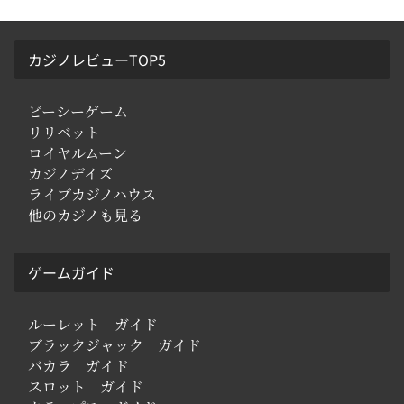
カジノレビューTOP5
ビーシーゲーム
リリベット
ロイヤルムーン
カジノデイズ
ライブカジノハウス
他のカジノも見る
ゲームガイド
ルーレット ガイド
ブラックジャック ガイド
バカラ ガイド
スロット ガイド