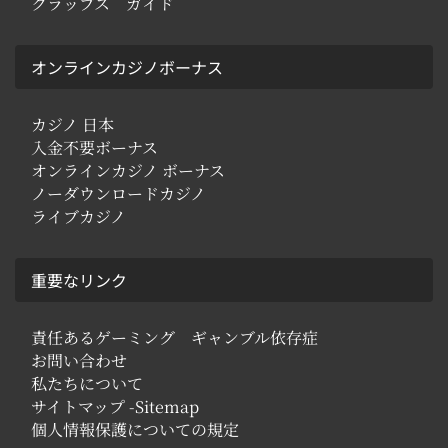
クラップス ガイド
オンラインカジノボーナス
カジノ 日本
入金不要ボーナス
オンラインカジノ ボーナス
ノーダウンロードカジノ
ライブカジノ
重要なリンク
責任あるゲーミング ギャンブル依存症
お問い合わせ
私たちについて
サイトマップ -Sitemap
個人情報保護についての規定