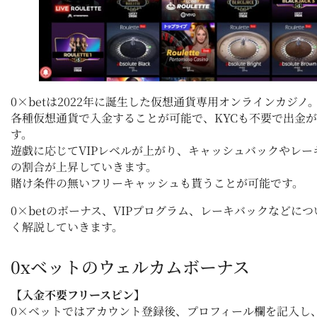
0×betは2022年に誕生した仮想通貨専用オンラインカジノ
各種仮想通貨で入金することが可能で、KYCも不要で出金
す。
遊戯に応じてVIPレベルが上がり、キャッシュバックやレー
の割合が上昇していきます。
賭け条件の無いフリーキャッシュも貰うことが可能です。
0×betのボーナス、VIPプログラム、レーキバックなどに
く解説していきます。
0xベットのウェルカムボーナス
【入金不要フリースピン】
0×ベットではアカウント登録後、プロフィール欄を記入し