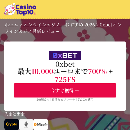
ホーム
>
オンラインカジノ おすすめ 2026
>
0xbetオン
オンラインカジノ解説
ラインカジノ最新レビュー！
0xbet
カジノサイトのレビュー
オ
支払い方法
ン
ラ
0xbet
カジノゲーム解説
イ
最大
10,000
ユーロまで
700%
+
ン
725FS
無料ゲーム
カ
ジ
今すぐ獲得 →
ノ
20歳以上｜責任あるプレーを｜
T＆Cを適用
最
新
入金と出金
レ
ビ