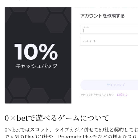
0×betで遊べるゲームについて
0×betでは
スロット
、
ライブカジノ
併せて69社と契約して
で人気の
Play’GO社
や、PragmaticPlay社などの様々なス