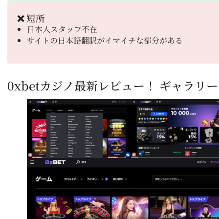
❌
短所
日本人スタッフ不在
サイトの日本語翻訳がイマイチな部分がある
0xbetカジノ最新レビュー！ ギャラリー