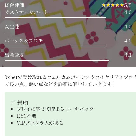
ュ
ー！
総合評価
5/5
カスタマーサポート
4.0
安全性
4.0
ボーナス＆プロモ
4.0
出金速度
4.1
0xbetで受け取れるウェルカムボーナスやロイヤリティプロ
て良い点、悪い点などを詳細に解説していきます！
✅ 長所
プレイに応じて貯まるレーキバック
KYC不要
VIPプログラムがある