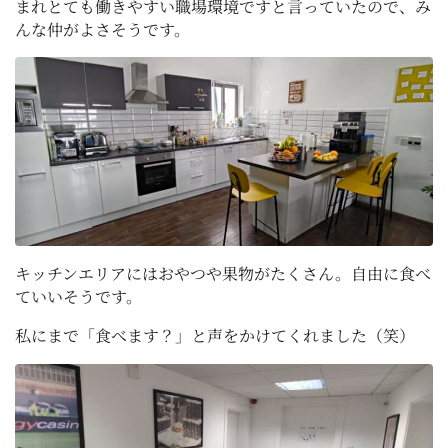
まれとても働きやすい職場環境ですと言っていたので、み
んな仲がよさそうです。
キッチンエリアにはおやつや果物がたくさん。自由に食べ
ていいそうです。
私にまで「食べます？」と声をかけてくれました（笑）