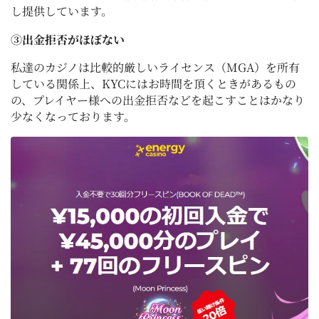
し提供しています。
③出金拒否がほぼない
私達のカジノは比較的厳しいライセンス（MGA）を所有
している関係上、KYCにはお時間を頂くときがあるもの
の、プレイヤー様への出金拒否などを起こすことはかなり
少なくなっております。