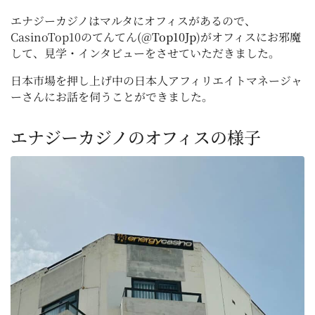
エナジーカジノはマルタにオフィスがあるので、
CasinoTop10のてんてん
(@Top10Jp
)がオフィスにお邪魔
して、見学・インタビューをさせていただきました。
日本市場を押し上げ中の日本人アフィリエイトマネージャ
ーさんにお話を伺うことができました。
エナジーカジノのオフィスの様子