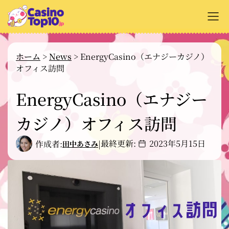
+
オンラインカジノ解説
ホーム
>
News
>
EnergyCasino（エナジーカジノ）
オフィス訪問
+
カジノサイトのレビュー
+
EnergyCasino（エナジー
支払い方法
+
カジノ）オフィス訪問
カジノゲーム解説
+
無料ゲーム
最終更新:
2023年5月15日
作成者:
|
田中あさみ