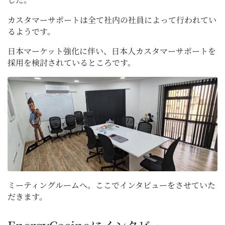
カスタマーサポートは全て社内の社員によって行われてい
るようです。
日本マーケット強化に伴い、日本人カスタマーサポートを
採用を検討されているところです。
ミーティングルームへ。ここでインタビューをさせていた
だきます。