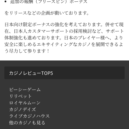
追加の報酬（フリースピン）ボーナス
をリリースなどの企画が動いております。
日本向け限定ボーナスの強化を考えております。併せて現
在、日本人カスタマーサポートの採用検討など、サポート
体制強化も進めております。日本のプレイヤー様へ、より
安全に楽しめるエキサイティングなカジノを展開できるよ
う尽力して参ります！
カジノレビューTOP5
ビーシーゲーム
リリベット
ロイヤルムーン
カジノデイズ
ライブカジノハウス
他のカジノも見る