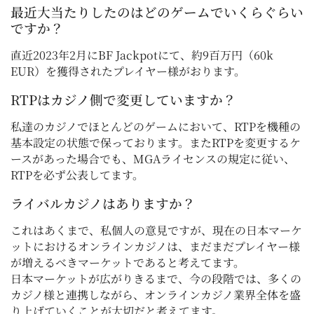
最近大当たりしたのはどのゲームでいくらぐらい
ですか？
直近2023年2月にBF Jackpotにて、約9百万円（60k
EUR）を獲得されたプレイヤー様がおります。
RTPはカジノ側で変更していますか？
私達のカジノでほとんどのゲームにおいて、RTPを機種の
基本設定の状態で保っております。またRTPを変更するケ
ースがあった場合でも、MGAライセンスの規定に従い、
RTPを必ず公表してます。
ライバルカジノはありますか？
これはあくまで、私個人の意見ですが、現在の日本マーケ
ットにおけるオンラインカジノは、まだまだプレイヤー様
が増えるべきマーケットであると考えてます。
日本マーケットが広がりきるまで、今の段階では、多くの
カジノ様と連携しながら、オンラインカジノ業界全体を盛
り上げていくことが大切だと考えてます。