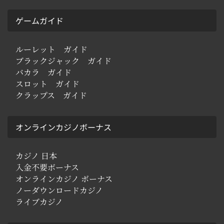
ゲームガイド
ルーレット ガイド
ブラックジャック ガイド
バカラ ガイド
スロット ガイド
クラップス ガイド
オンラインカジノボーナス
カジノ 日本
入金不要ボーナス
オンラインカジノ ボーナス
ノーダウンロードカジノ
ライブカジノ