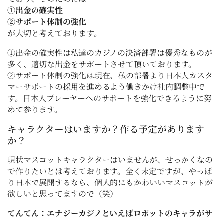
①出金の確実性
②サポート体制の強化
が大切と考えております。
①出金の確実性は私達のカジノの決済部署は優秀なものが
多く、適切な出金をサポートさせて頂いております。
②サポート体制の強化は現在、私の部署より日本人カスタ
マーサポートの採用を進めるよう働きかけ社内調整中で
す。日本人プレーヤーへのサポートを強化できるように努
めて参ります。
キャラクターはいますか？作る予定があります
か？
現状マスコットキャラクターはいませんが、せっかくなの
で作りたいとは考えております。全く未定ですが、やっぱ
り日本で展開するなら、個人的にもかわいいマスコットが
欲しいと思ってますので（笑）
てんてん：エナジーカジノといえばロボットのキャラがサ