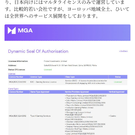
り、日本向けにはマルタライセンスのみで運営していま
す。比較的若い会社ですが、ヨーロッパ地域全土、ひいて
は全世界へのサービス展開をしております。