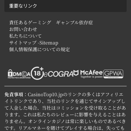
重要なリンク
責任あるゲーミング ギャンブル依存症
お問い合わせ
私たちについて
サイトマップ -Sitemap
個人情報保護についての規定
免責事項
：CasinoTop10.jpのリンクの多くはアフィリエ
イトリンクであり、当社のリンクを通じてサインアップし
て入金した場合、当社はコミッションを受け取ることがあ
ります。これは私たちのレビューに影響を与えることはあ
りません。オンラインカジノは常に楽しいものであるべき
です。リアルマネーを賭けてプレイする場合は、失っても