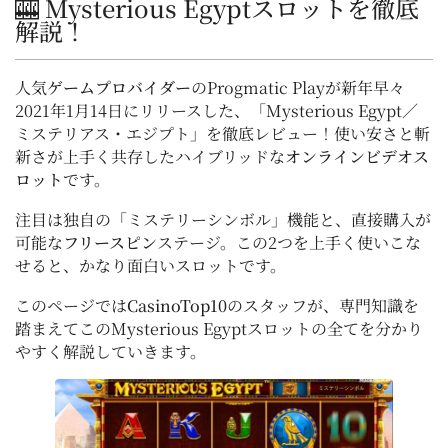
🎰 Mysterious Egyptスロットを徹底
解説！
人気
ゲームプロバイダー
のProgmatic Playが新年早々
2021年1月14日にリリースした、「Mysterious Egypt／
ミステリアス・エジプト」を徹底レビュー！使い安さと斬
新さが上手く共存したハイブリッドな
オンラインビデオス
ロット
です。
注目は独自の「ミステリーシンボル」機能と、直接購入が
可能な
フリースピン
ステージ。この2つを上手く使いこな
せると、かなり面白いスロットです。
このページでは
CasinoTop10
のスタッフが、専門知識を
踏まえてこのMysterious Egyptスロットの全てを分かり
やすく解説していきます。