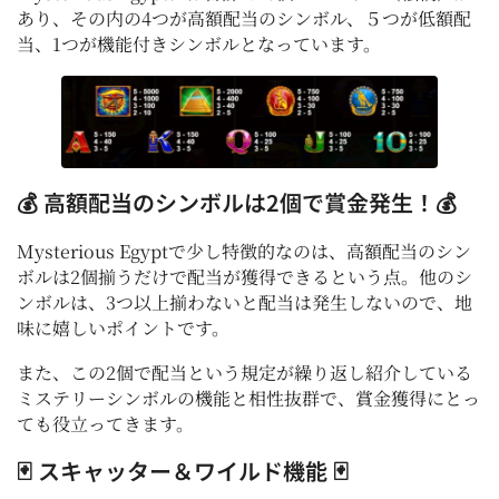
あり、その内の4つが高額配当のシンボル、５つが低額配
当、1つが機能付きシンボルとなっています。
💰 高額配当のシンボルは2個で賞金発生！💰
Mysterious Egyptで少し特徴的なのは、高額配当のシン
ボルは2個揃うだけで配当が獲得できるという点。他のシ
ンボルは、3つ以上揃わないと配当は発生しないので、地
味に嬉しいポイントです。
また、この2個で配当という規定が繰り返し紹介している
ミステリーシンボルの機能と相性抜群で、賞金獲得にとっ
ても役立ってきます。
🃏 スキャッター＆ワイルド機能 🃏