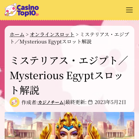
+
オンラインカジノ解説
ホーム
>
オンラインスロット
>
ミステリアス・エジプ
ト／Mysterious Egyptスロット解説
+
カジノサイトのレビュー
+
ミステリアス・エジプト／
支払い方法
+
Mysterious Egyptスロッ
カジノゲーム解説
+
無料ゲーム
ト解説
最終更新:
2023年5月2日
作成者:
|
カジノチーム