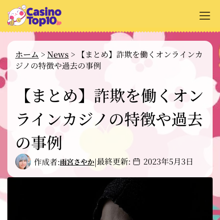
+
オンラインカジノ解説
ホーム
>
News
>
【まとめ】詐欺を働くオンラインカ
ジノの特徴や過去の事例
+
カジノサイトのレビュー
+
【まとめ】詐欺を働くオン
支払い方法
+
ラインカジノの特徴や過去
カジノゲーム解説
+
無料ゲーム
の事例
最終更新:
2023年5月3日
作成者:
|
雨宮さやか