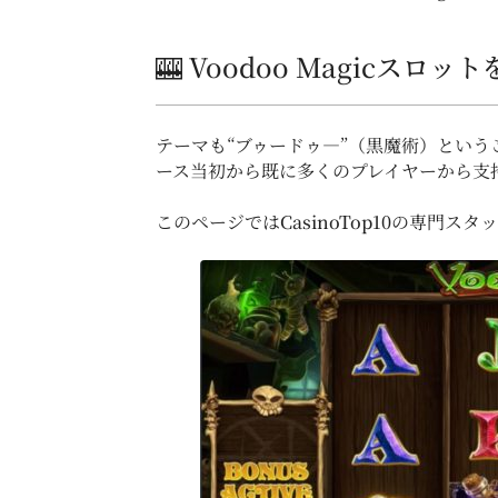
🎰 Voodoo Magicスロ
テーマも“ブゥードゥ―”（黒魔術）とい
ース当初から既に多くのプレイヤーから支
このページでは
CasinoTop10
の専門スタッ