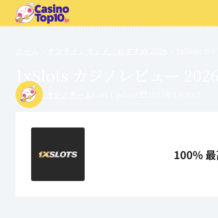
ホーム
>
オンラインカジノ おすすめ 2026
>
1xSlot
1xSlots カジノレビュー 202
カジノチーム
Last Update:
2025年1月30日
100% 最