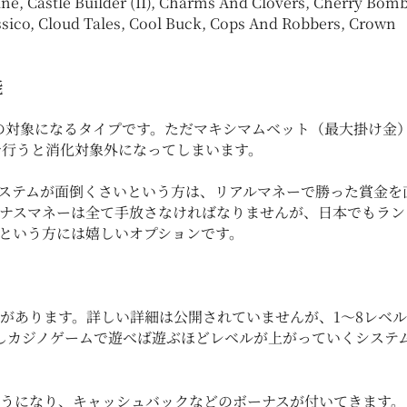
ne, Castle Builder (II), Charms And Clovers, Cherry Bomb
ssico, Cloud Tales, Cool Buck, Cops And Robbers, Crown
能
消化の対象になるタイプです。ただマキシマムベット（最大掛け金
で行うと消化対象外になってしまいます。
ステムが面倒くさいという方は、リアルマネーで勝った賞金を
ナスマネーは全て手放さなければなりませんが、日本でもラン
という方には嬉しいオプションです。
P制度があります。詳しい詳細は公開されていませんが、1～8レベ
しカジノゲームで遊べば遊ぶほどレベルが上がっていくシステ
うになり、キャッシュバックなどのボーナスが付いてきます。