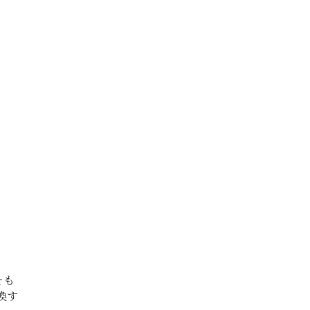
そも
換す