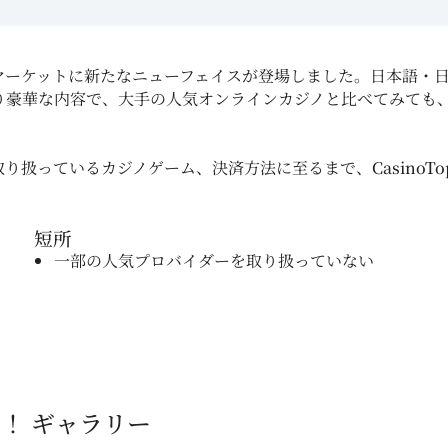
ジノマーケットに新たなニューフェイスが登場しました。日本語・
り豪華な内容で、大手の人気オンラインカジノと比べてみても
から取り扱っているカジノゲーム、決済方法に至るまで、
CasinoTo
短所
一部の人気プロバイダーを取り扱っていない
ー！ ギャラリー