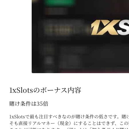
1xSlotsのボーナス内容
賭け条件は35倍
1xSlotsで最も注目すべきなのが賭け条件の低さです。
そも直接リアルマネー（現金）にすることはできず、この