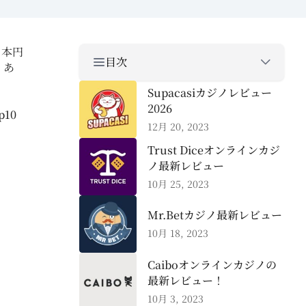
日本円
目次
、あ
長所
Supacasiカジノレビュー
2026
p10
短所
12月 20, 2023
1xSlotsオンラインカジノ最新レビュ
Trust Diceオンラインカジ
ー！ ギャラリー
ノ最新レビュー
1xSlotsのボーナス内容
10月 25, 2023
賭け条件は35倍
Mr.Betカジノ最新レビュー
10月 18, 2023
賭け条件の消化率
◍ リアルマネーの勝利金を即出金すること
Caiboオンラインカジノの
も可能
最新レビュー！
10月 3, 2023
◍ 1xSlotsのVIP制度