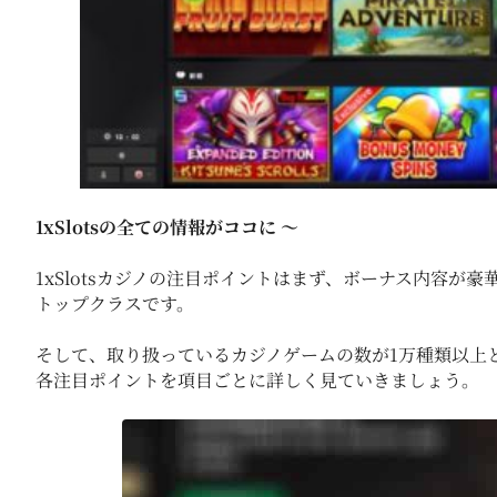
1xSlotsの全ての情報がココに ～
1xSlotsカジノの注目ポイントはまず、ボーナス内容
トップクラスです。
そして、取り扱っているカジノゲームの数が1万種類以上
各注目ポイントを項目ごとに詳しく見ていきましょう。