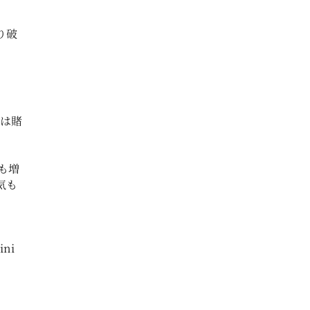
り破
は賭
も増
気も
ini