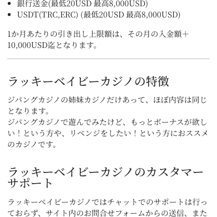
銀行送金(最低20USD 最高8,000USD)
USDT(TRC,ERC) (最低20USD 最高8,000USD)
1か月あたりの引き出し上限額は、その月の入金額＋
10,000USD迄となります。
ラッキーベイビーカジノの特徴
ジパングカジノの姉妹カジノだけあって、ほぼ内容は同じ
となります。
ジパングカジノで遊んでみたけど、もっとボーナスが欲し
い！という方や、リベンジをしたい！という方におススメ
のカジノです。
ラッキーベイビーカジノのカスタマー
サポート
ラッキーベイビーカジノではチャットでのサポートは行っ
ておらず、サイト内のお問合せフォームからの送信、また