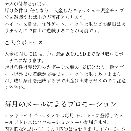
ナスが付与されます。
賭け条件は1倍となり、入金したキャッシュ＋現金チップ
分を遊戯すれば出金が可能となります。
ハイローを除き、除外ゲーム、ベット上限などの制限はあ
りませんので自由に遊戯することが可能です。
ご入金ボーナス
入金に対して10％、毎月最高2000USDまで受け取れるボ
ーナスになります。
賭け条件は受け取ったボーナス額の165倍となり、除外ゲ
ーム以外での遊戯が必要です。ベット上限はありません
が、賭け条件を達成するまで出金は出来ませんのでご注意
ください。
毎月のメールによるプロモーション
ラッキーベイビーカジノでは毎月1日、15日に登録したメ
ールアドレスにプロモーションメールが届きます。
内部的なVIPレベルにより内容は変わります。(プロモーシ