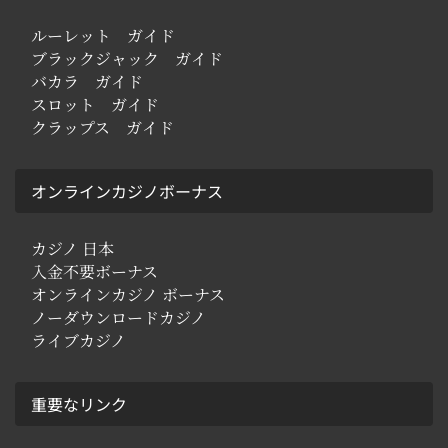
ルーレット ガイド
よくある質問
ブラックジャック ガイド
まとめ
バカラ ガイド
スロット ガイド
クラップス ガイド
オンラインカジノボーナス
カジノ 日本
入金不要ボーナス
オンラインカジノ ボーナス
ノーダウンロードカジノ
ライブカジノ
重要なリンク