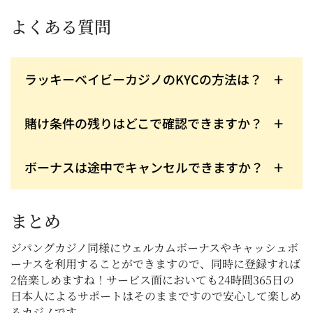
よくある質問
ラッキーベイビーカジノのKYCの方法は？
ジパングカジノでは出金の際にKYCが必要となりま
す。 身分証明書として、現住所が表面に記載されて
いる運転免許証の場合はそれのみを送付、表面に住
賭け条件の残りはどこで確認できますか？
所の記載が無い免許証やパスポート、健康保険証な
トップページからMENUをクリックし、キャッシャ
どの場合は補助書類として、発行から3か月以内の住
ーのページで残りの賭け条件を確認することができ
民票、公共料金の請求書を添付し
ます。
ボーナスは途中でキャンセルできますか？
て、
support@777babycasino.com
まで送信して
ラッキーベイビーカジノのボーナスは混合型で、一
ください。
度受け取って、プレイを開始してしまった場合、賭
け条件を達成するまで出金はできません。もし、間
まとめ
違って付与してもらった場合には、必ずプレイ前に
サポートに問い合わせをすることで削除してもらえ
ジパングカジノ同様にウェルカムボーナスやキャッシュボ
ます。
ーナスを利用することができますので、同時に登録すれば
2倍楽しめますね！サービス面においても24時間365日の
日本人によるサポートはそのままですので安心して楽しめ
るカジノです。