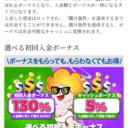
ばれるボーナスとなり、入金額とボーナスが一体になるタ
イプになります。
入金した資金はロックされ、「
賭け条件
」を達成するまで
は出金することができません。賭け条件を達成すると、ボ
ーナスは出金可能なキャッシュに変換されます。
選べる初回入金ボーナス