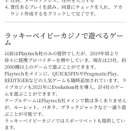
性別、メールアドレス、住所を入力する
責任あるプレイを読み、同意にチェックを入れ、アカ
ウント作成するをクリックして完了です。
ラッキーベイビーカジノで遊べるゲー
ム
以前は
Playtech社
のみの提供でしたが、2019年頃より
徐々に提携プロバイダーを増やしていき、現在は23社、約
2000種以上のゲームで遊ぶことができます。
Playtechをメインに、QUICKSPINやPragmaticPlay、
REDTIGERなどの人気ゲームも随時追加されています。ラ
イブカジノも2021年に
Evolution社
を導入、計4社のゲー
ムを遊ぶことができます。
テーブルゲームはPlaytech社メインで数は多くありません
が、
ルーレット
、
バカラ
、
ブラックジャック
など一通り遊
ぶことが可能です。
ラッキーベイビーカジノではスポーツベットも提供してい
ます。