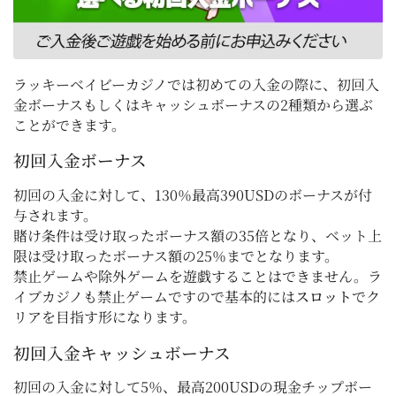
ラッキーベイビーカジノでは初めての入金の際に、初回入
金ボーナスもしくはキャッシュボーナスの2種類から選ぶ
ことができます。
初回入金ボーナス
初回の入金に対して、130％最高390USDのボーナスが付
与されます。
賭け条件は受け取ったボーナス額の35倍となり、ベット上
限は受け取ったボーナス額の25％までとなります。
禁止ゲームや除外ゲームを遊戯することはできません。ラ
イブカジノも禁止ゲームですので基本的には
スロット
でク
リアを目指す形になります。
初回入金キャッシュボーナス
初回の入金に対して5％、最高200USDの現金チップボー