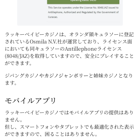
ラッキーベイビーカジノは、オランダ領キュラソーに登記
されているOsmila N.V.社が運営しており、ライセンス面
においても同キュラソーのAntillephoneライセンス
(8048/JAZ)を取得していますので、安全にプレイすること
ができます。
ジパングカジノや
カジノジャンボリー
と姉妹カジノとなり
ます。
モバイルアプリ
ラッキーベイビーカジノではモバイルアプリの提供はあり
ません。
但し、スマートフォンやタブレットでも最適化された表示
ができますので、困ることはありません。