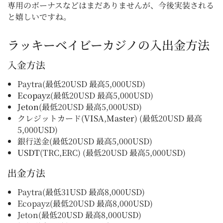
専用のボーナスなどはまだありませんが、今後実装される
と嬉しいですね。
ラッキーベイビーカジノの入出金方法
入金方法
Paytra(最低20USD 最高5,000USD)
Ecopayz
(最低20USD 最高5,000USD)
Jeton
(最低20USD 最高5,000USD)
クレジットカード(
VISA
,
Master
) (最低20USD 最高
5,000USD)
銀行送金(最低20USD 最高5,000USD)
USDT
(TRC,ERC) (最低20USD 最高5,000USD)
出金方法
Paytra(最低31USD 最高8,000USD)
Ecopayz(最低20USD 最高8,000USD)
Jeton(最低20USD 最高8,000USD)