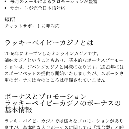
毎月のメールによるプロモーションが豊富
サポートが完全日本語対応
短所
チャットサポートに非対応
ラッキーベイビーカジノとは
2006年にオープンしたオンラインカジノです。
姉妹カジノということもあり、基本的なボーナスプロモー
ションは、ジパングカジノと同様になります。2021年には
スポーツベットの提供も開始いたしましたが、スポーツ専
用のボーナスは今のところは準備されていません。
ボーナスとプロモーション
ラッキーベイビーカジノのボーナスの
基本情報
ラッキーベイビーカジノでは様々なプロモーションがあり
ますが、基本的な入金ボーナスに関しては
「混合型」
と呼