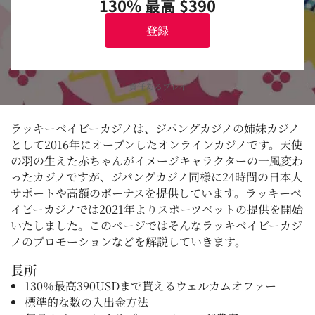
130% 最高 $390
登録
責任あるプレイ
ラッキーベイビーカジノは、ジパングカジノの姉妹カジノ
として2016年にオープンしたオンラインカジノです。天使
の羽の生えた赤ちゃんがイメージキャラクターの一風変わ
ったカジノですが、ジパングカジノ同様に24時間の日本人
サポートや高額のボーナスを提供しています。ラッキーベ
イビーカジノでは2021年よりスポーツベットの提供を開始
いたしました。このページではそんなラッキベイビーカジ
ノのプロモーションなどを解説していきます。
長所
130％最高390USDまで貰えるウェルカムオファー
標準的な数の入出金方法