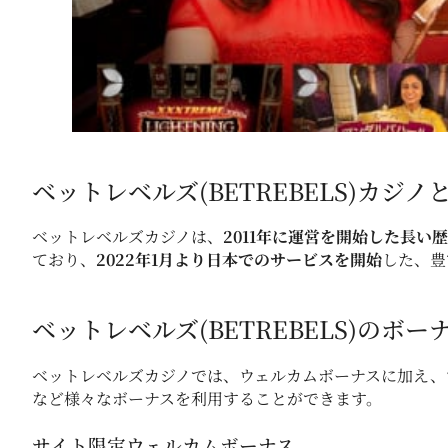
ベットレベルズ(BETREBELS)カジノ
ベットレベルズカジノは、
2011年に運営を開始した長い
ており、
2022年1月より日本でのサービスを開始
した、豊
ベットレベルズ(BETREBELS)のボ
ベットレベルズカジノでは、ウェルカムボーナスに加え、
など様々なボーナスを利用することができます。
サイト限定ウェルカムボーナス