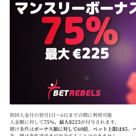
初回入金月の翌月1日～6日までの間に利用可能
入金額に対して
75％、最大$225
が付与されます。
賭け条件は
ボーナス額に対して60倍
、
ベット上限は$5
、
為、賭け条件達成まで出金することはできません。