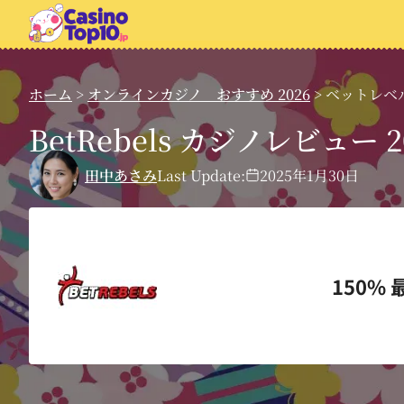
ホーム
>
オンラインカジノ おすすめ 2026
>
ベットレベル
BetRebels カジノレビュー 2
田中あさみ
Last Update:
2025年1月30日
150% 