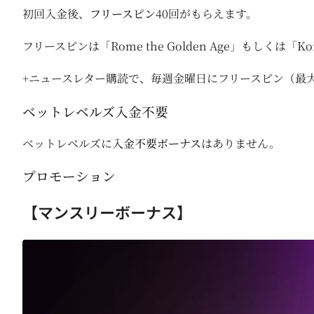
初回入金後、
フリースピン
40回がもらえます。
フリースピンは「Rome the Golden Age」もしくは「Koi
+ニュースレター購読で、毎週金曜日にフリースピン（最大
ベットレベルズ入金不要
ベットレベルズに
入金不要ボーナス
はありません。
プロモーション
【マンスリーボーナス】