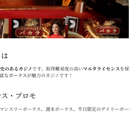
とは
歴史のあるカジノ
です。取得難易度の高い
マルタライセンス
を保
富な
ボーナス
が魅力のカジノです！
ーナス・プロモ
マンスリーボーナス、週末ボーナス、平日限定のデイリーボー