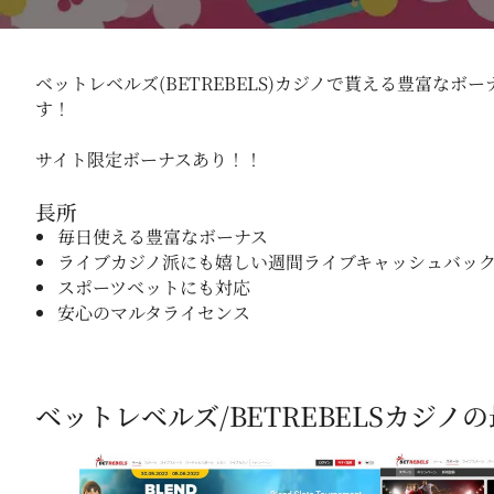
ベットレベルズ(BETREBELS)カジノで貰える豊富な
す！
サイト限定ボーナスあり！！
長所
毎日使える豊富なボーナス
ライブカジノ派にも嬉しい週間ライブキャッシュバッ
スポーツベットにも対応
安心のマルタライセンス
ベットレベルズ/BETREBELSカジノ