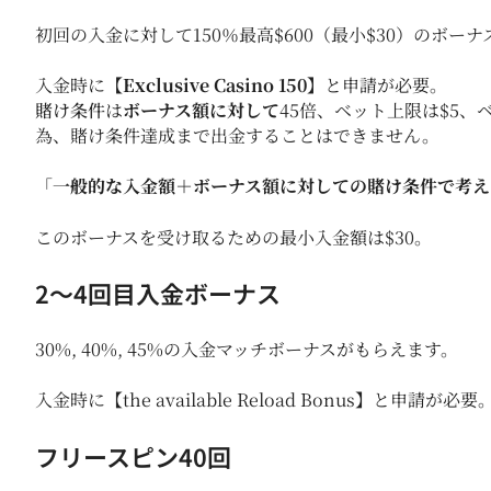
初回の入金に対して150％最高$600（最小$30）のボー
入金時に
【Exclusive Casino 150】
と申請が必要。
賭け条件
は
ボーナス額に対して
45倍、ベット上限は$5
為、賭け条件達成まで出金することはできません。
「
一般的な入金額＋ボーナス額に対しての賭け条件で考え
このボーナスを受け取るための最小入金額は$30。
2～4回目入金ボーナス
30%, 40%, 45%の入金マッチボーナスがもらえます。
入金時に【the available Reload Bonus】と申請が必要
フリースピン40回