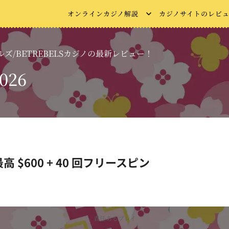
オンラインカジノ解説
カジノサイトのレビ
ズ/BETREBELSカジノの最新レビュー！
026
最高 $600 + 40 回フリースピン
責任あるプレイ