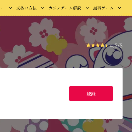
ュー
支払い方法
カジノゲーム解説
無料ゲーム
4.5/5
登録