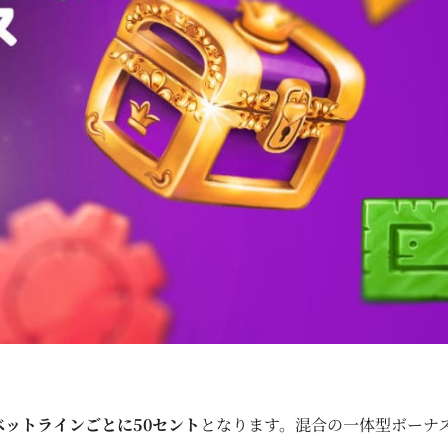
ベットラインごとに50セント
となります。混合の一体型ボーナ