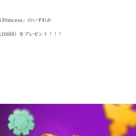
 Princess」のいずれか
100回）をプレゼント！！！