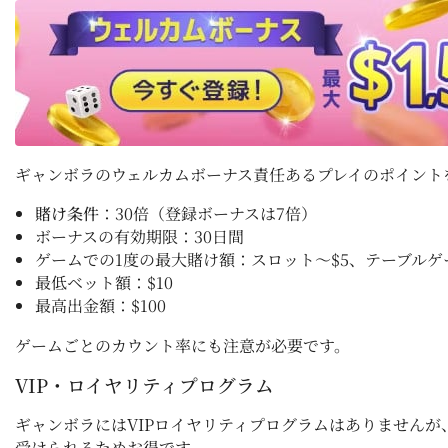
ギャンボラのウェルカムボーナス責任あるプレイのポイント
賭け条件
：30倍（登録ボーナスは7倍）
ボーナスの有効期限：30日間
ゲームでの1度の最大賭け額：スロット〜$5、テーブルゲー
最低ベット額：$10
最高出金額：$100
ゲームごとのカウント率にも注意が必要です。
VIP・ロイヤリティプログラム
ギャンボラにはVIPロイヤリティプログラムはありません
受けられるためお得です。