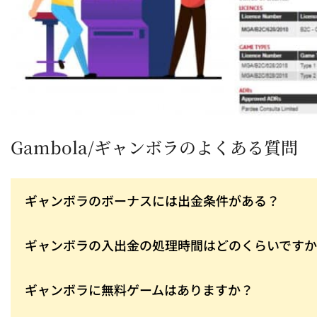
Gambola/ギャンボラのよくある質問
ギャンボラのボーナスには出金条件がある？
ギャンボラではボーナスや特典ごとに出金条件が設定さ
ギャンボラの入出金の処理時間はどのくらいですか
ギャンボラの入金はスピーディで、決済サービスなら約1
で着金を確認したというレビューも出ていました。いず
便利です
ギャンボラに無料ゲームはありますか？
はい、無料デモ版が用意されているゲームもあり、リア