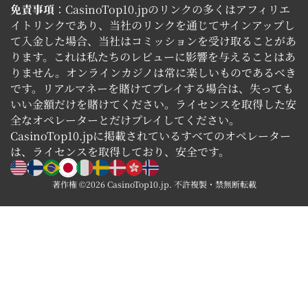
免責事項
：CasinoTop10.jpのリンクの多くはアフィリエ
イトリンクであり、当社のリンクを通じてサインアップし
て入金した場合、当社はコミッションを受け取ることがあ
ります。これは私たちのレビューに影響を与えることはあ
りません。オンラインカジノは常に楽しいものであるべき
です。リアルマネーを賭けてプレイする場合は、失っても
いい金額だけを賭けてください。ライセンスを取得した安
全なオペレーターとだけプレイしてください。
CasinoTop10.jpに掲載されているすべてのオペレーター
は、ライセンスを取得しており、安全です。
著作権 ©2026 CasinoTop10.jp. 不許複製・禁無断転載