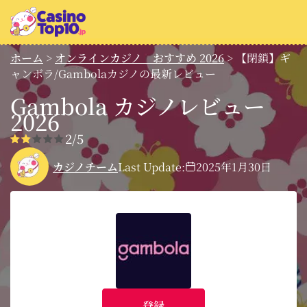
ホーム
>
オンラインカジノ おすすめ 2026
>
【閉鎖】ギ
オンラインカジノ解説
ャンボラ/Gambolaカジノの最新レビュー
カジノサイトのレビュー
Gambola カジノレビュー
2026
支払い方法
2/5
カジノゲーム解説
カジノチーム
Last Update:
2025年1月30日
無料ゲーム
登録