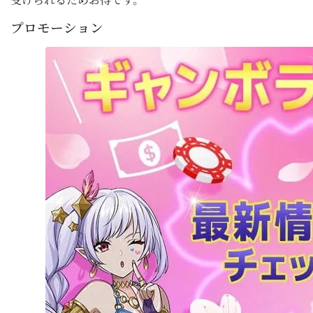
プロモーション