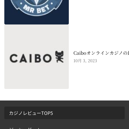
【出金方法】
Gambola/ギャンボラの機能・特徴
カスタマーサポートCustomer Support
安全性とセキュリティ
モバイルカジノ
Caiboオンラインカジノ
ライセンスは？安心して利用できるの？
10月 3, 2023
運営会社
‣ イカサマはないの？
Gambola/ギャンボラのよくある質問
Gambola/ギャンボラのレビューまとめ
カジノレビューTOP5