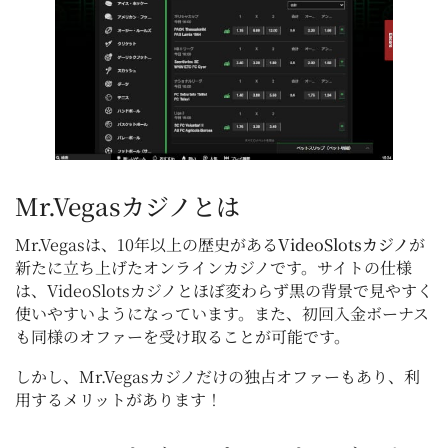
Mr.Vegasカジノとは
Mr.Vegasは、10年以上の歴史がある
VideoSlotsカジノ
が
新たに立ち上げたオンラインカジノです。サイトの仕様
は、VideoSlotsカジノとほぼ変わらず黒の背景で見やすく
使いやすいようになっています。また、初回入金ボーナス
も同様のオファーを受け取ることが可能です。
しかし、Mr.Vegasカジノだけの独占オファーもあり、利
用するメリットがあります！