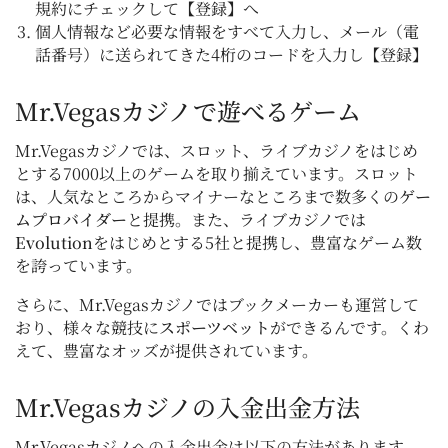
規約にチェックして【登録】へ
個人情報など必要な情報をすべて入力し、メール（電
話番号）に送られてきた4桁のコードを入力し【登録】
Mr.Vegasカジノで遊べるゲーム
Mr.Vegasカジノでは、スロット、ライブカジノをはじめ
とする7000以上のゲームを取り揃えています。スロット
は、人気なところからマイナーなところまで数多くの
ゲー
ムプロバイダー
と提携。また、ライブカジノでは
Evolution
をはじめとする5社と提携し、豊富なゲーム数
を誇っています。
さらに、Mr.Vegasカジノではブックメーカーも運営して
おり、様々な競技に
スポーツベット
ができるんです。くわ
えて、豊富なオッズが提供されています。
Mr.Vegasカジノの入金出金方法
Mr.Vegasカジノへの入金出金は以下の方法があります。