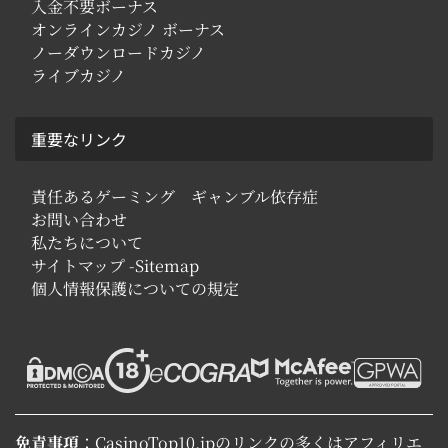
入金不要ボーナス
オンラインカジノ ボーナス
ノーダウンロードカジノ
ライブカジノ
重要なリンク
責任あるゲーミング ギャンブル依存症
お問い合わせ
私たちについて
サイトマップ -Sitemap
個人情報保護についての規定
免責事項
：CasinoTop10.jpのリンクの多くはアフィリエ