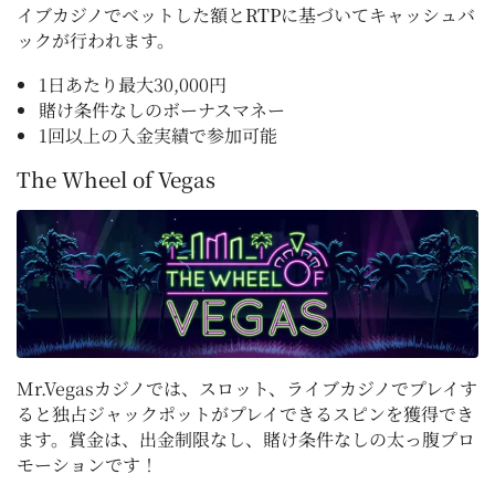
イブカジノでベットした額と
RTP
に基づいてキャッシュバ
ックが行われます。
1日あたり最大30,000円
賭け条件なしのボーナスマネー
1回以上の入金実績で参加可能
The Wheel of Vegas
Mr.Vegasカジノでは、スロット、ライブカジノでプレイす
ると独占ジャックポットがプレイできるスピンを獲得でき
ます。賞金は、出金制限なし、賭け条件なしの太っ腹プロ
モーションです！