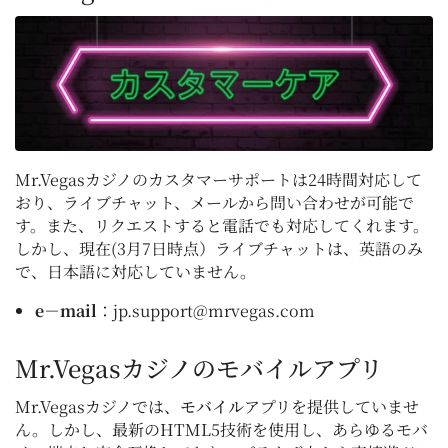
Mr.Vegasカジノのカスタマーサポートは24時間対応して
おり、ライブチャット、メールから問い合わせが可能で
す。また、リクエストすると電話でも対応してくれます。
しかし、現在(3月7日時点）ライブチャットは、英語のみ
で、日本語に対応していません。
e－mail
：
jp.support@mrvegas.com
Mr.Vegasカジノのモバイルアプリ
Mr.Vegasカジノでは、
モバイル
アプリを提供していませ
ん。しかし、最新のHTML5技術を使用し、あらゆるモバ