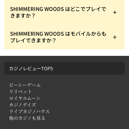
スロットなので高額配当が出やすく、最大で25,000
倍の配当を獲得することができます。
SHIMMERING WOODS はどこでプレイで
きますか？
オンラインカジノでプレイできます。Play’ngoが提
携しているオンラインカジノに早速登録してみまし
ょう。
SHIMMERING WOODS はモバイルからも
プレイできますか？
モバイル対応となっているので、スマートフォンや
タブレット端末からもプレイが可能です。
カジノレビューTOP5
ビーシーゲーム
リリベット
ロイヤルムーン
カジノデイズ
ライブカジノハウス
他のカジノも見る