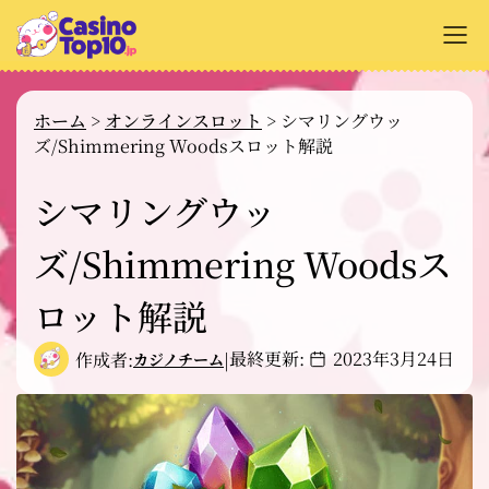
+
オンラインカジノ解説
ホーム
>
オンラインスロット
>
シマリングウッ
ズ/Shimmering Woodsスロット解説
+
カジノサイトのレビュー
+
シマリングウッ
支払い方法
+
ズ/Shimmering Woodsス
カジノゲーム解説
+
無料ゲーム
ロット解説
最終更新:
2023年3月24日
作成者:
|
カジノチーム