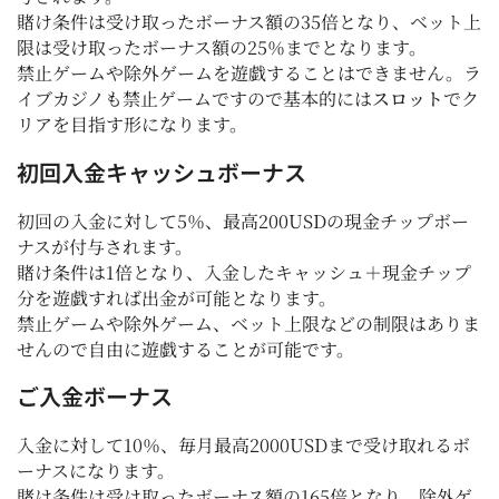
賭け条件は受け取ったボーナス額の35倍となり、ベット上
限は受け取ったボーナス額の25％までとなります。
禁止ゲームや除外ゲームを遊戯することはできません。ラ
イブカジノも禁止ゲームですので基本的には
スロット
でク
リアを目指す形になります。
初回入金キャッシュボーナス
初回の入金に対して5％、最高200USDの現金チップボー
ナスが付与されます。
賭け条件は1倍となり、入金したキャッシュ＋現金チップ
分を遊戯すれば出金が可能となります。
禁止ゲームや除外ゲーム、ベット上限などの制限はありま
せんので自由に遊戯することが可能です。
ご入金ボーナス
入金に対して10％、毎月最高2000USDまで受け取れるボ
ーナスになります。
賭け条件は受け取ったボーナス額の165倍となり、除外ゲ