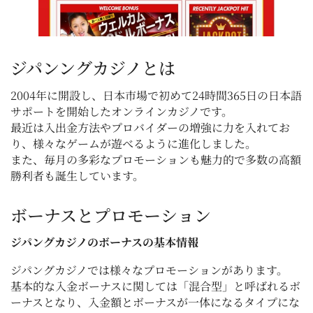
ジパンングカジノとは
2004年に開設し、日本市場で初めて24時間365日の日本語
サポートを開始したオンラインカジノです。
最近は入出金方法やプロバイダーの増強に力を入れてお
り、様々なゲームが遊べるように進化しました。
また、毎月の多彩なプロモーションも魅力的で多数の高額
勝利者も誕生しています。
ボーナスとプロモーション
ジパングカジノのボーナスの基本情報
ジパングカジノでは様々なプロモーションがあります。
基本的な入金ボーナスに関しては「混合型」と呼ばれるボ
ーナスとなり、入金額とボーナスが一体になるタイプにな