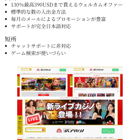
130％最高390USDまで貰えるウェルカムオファー
標準的な数の入出金方法
毎月のメールによるプロモーションが豊富
サポートが完全日本語対応
短所
チャットサポートに非対応
ゲーム検索が使いづらい