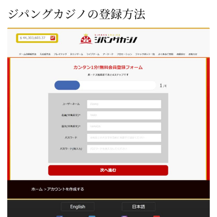
ジパングカジノの登録方法