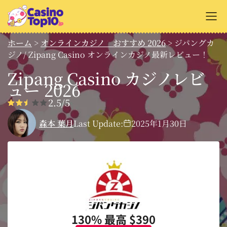
ホーム
>
オンラインカジノ おすすめ 2026
>
ジパングカ
+
オンラインカジノ解説
ジノ/ Zipang Casino オンラインカジノ最新レビュー！
+
カジノサイトのレビュー
Zipang Casino カジノレビ
ュー 2026
+
支払い方法
2.5/5
+
カジノゲーム解説
森本 葉月
Last Update:
2025年1月30日
+
無料ゲーム
130% 最高 $390