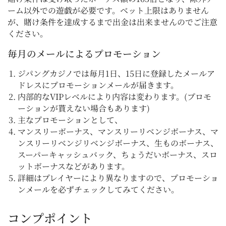
ーム以外での遊戯が必要です。ベット上限はありません
が、賭け条件を達成するまで出金は出来ませんのでご注意
ください。
毎月のメールによるプロモーション
ジパングカジノでは毎月1日、15日に登録したメールア
ドレスにプロモーションメールが届きます。
内部的なVIPレベルにより内容は変わります。(プロモ
ーションが貰えない場合もあります)
主なプロモーションとして、
マンスリーボーナス、マンスリーリベンジボーナス、マ
ンスリーリベンジリベンジボーナス、生ものボーナス、
スーパーキャッシュバック、ちょうだいボーナス、スロ
ットボーナスなどがあります。
詳細はプレイヤーにより異なりますので、プロモーショ
ンメールを必ずチェックしてみてください。
コンプポイント