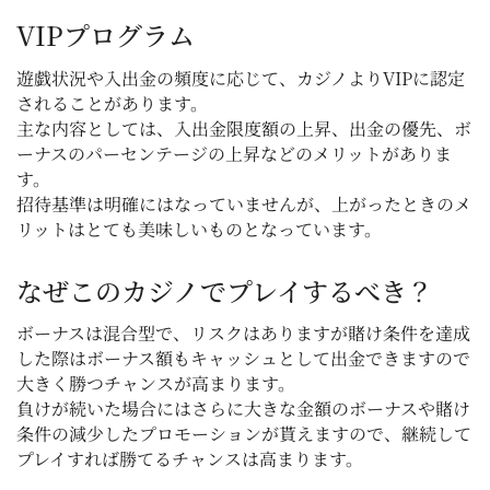
VIPプログラム
遊戯状況や入出金の頻度に応じて、カジノよりVIPに認定
されることがあります。
主な内容としては、入出金限度額の上昇、出金の優先、ボ
ーナスのパーセンテージの上昇などのメリットがありま
す。
招待基準は明確にはなっていませんが、上がったときのメ
リットはとても美味しいものとなっています。
なぜこのカジノでプレイするべき？
ボーナスは混合型で、リスクはありますが賭け条件を達成
した際はボーナス額もキャッシュとして出金できますので
大きく勝つチャンスが高まります。
負けが続いた場合にはさらに大きな金額のボーナスや賭け
条件の減少したプロモーションが貰えますので、継続して
プレイすれば勝てるチャンスは高まります。