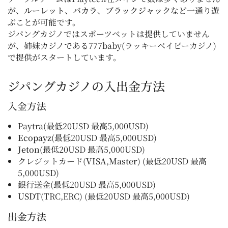
が、
ルーレット
、
バカラ
、
ブラックジャック
など一通り遊
ぶことが可能です。
ジパングカジノではスポーツベットは提供していません
が、姉妹カジノである777baby(ラッキーベイビーカジノ)
で提供がスタートしています。
ジパングカジノの入出金方法
入金方法
Paytra(最低20USD 最高5,000USD)
Ecopayz
(最低20USD 最高5,000USD)
Jeton
(最低20USD 最高5,000USD)
クレジットカード(
VISA
,
Master
) (最低20USD 最高
5,000USD)
銀行送金(最低20USD 最高5,000USD)
USDT
(TRC,ERC) (最低20USD 最高5,000USD)
出金方法