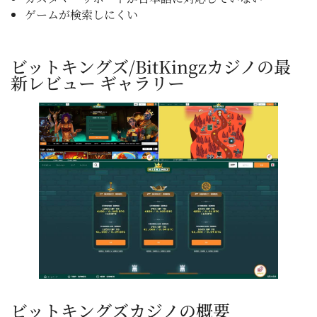
ゲームが検索しにくい
ビットキングズ/BitKingzカジノの最
新レビュー ギャラリー
ビットキングズカジノの概要