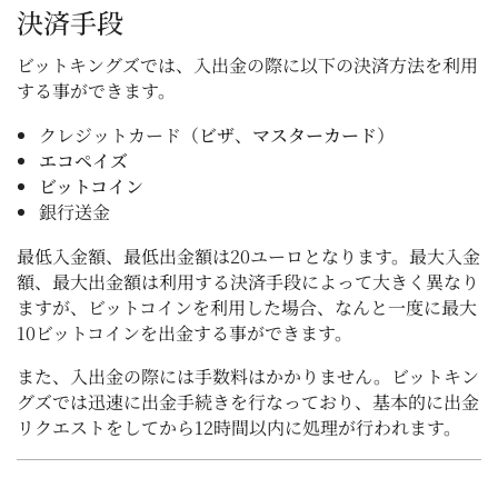
決済手段
ビットキングズでは、入出金の際に以下の決済方法を利用
する事ができます。
クレジットカード（
ビザ
、
マスターカード
）
エコペイズ
ビットコイン
銀行送金
最低入金額、最低出金額は20ユーロとなります。最大入金
額、最大出金額は利用する決済手段によって大きく異なり
ますが、ビットコインを利用した場合、なんと一度に最大
10ビットコインを出金する事ができます。
また、入出金の際には手数料はかかりません。ビットキン
グズでは迅速に出金手続きを行なっており、基本的に出金
リクエストをしてから12時間以内に処理が行われます。