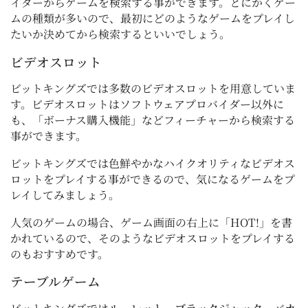
イダーからゲームを検索する事ができます。とにかくゲー
ムの種類が多いので、最初にどのようなゲームをプレイし
たいか決めてから検索するといいでしょう。
ビデオスロット
ビットキングズでは多数のビデオスロットを用意していま
す。ビデオスロットはソフトウェアプロバイダー以外に
も、「ボーナス購入機能」などフィーチャーから検索する
事ができます。
ビットキングズでは色鮮やかなハイクオリティなビデオス
ロットをプレイする事ができるので、気になるゲームをプ
レイしてみましょう。
人気のゲームの場合、ゲーム画面の右上に「HOT!」を書
かれているので、そのようなビデオスロットをプレイする
のもおすすめです。
テーブルゲーム