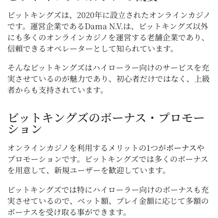
ビットキングズは、2020年に設立されたオンラインカジノ
です。運営企業であるDama N.V.は、ビットキングズ以外
にも多くのオンラインカジノを運営する老舗企業であり、
信頼できるオペレーターとして知られています。
そんなビットキングズはハイローラー向けのサービスを充
実させているのが魅力であり、初心者だけではなく、上級
者からも支持されています。
ビットキングズのボーナス・プロモー
ション
オンラインカジノを利用するメリットの1つが
ボーナス
や
プロモーションです。ビットキングズでは多くのボーナス
を用意して、新規ユーザーを歓迎しています。
ビットキングズでは特にハイローラー向けのボーナスも充
実させているので、ベット額、プレイ金額に応じて多額の
ボーナスを受け取る事ができます。