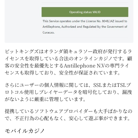
ビットキングズはオランダ領キュラソー政府が発行するラ
イセンスを取得している合法のオンラインカジノです。顧
客の安全性を最優先とするAntillephone N.Vの専門ライ
センスも取得しており、安全性が保証されています。
さらにユーザーの個人情報に関しては、SSLまたはTSLプ
ロトコル使用しプレイヤーデータを暗号化しており、漏洩
がないように厳重に管理しています。
提携しているソフトウェアプロバイダーも大手ばかりなの
で、不正行為の心配もなく、安心して遊ぶ事ができます。
モバイルカジノ