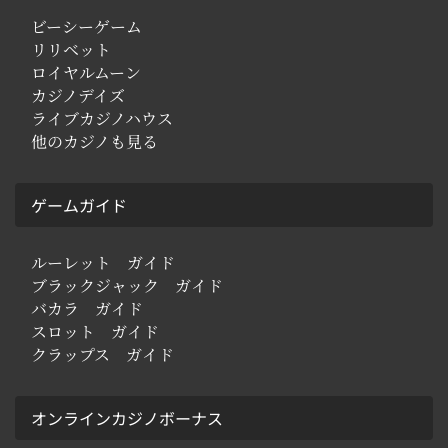
ビットキングズでプレイするべき理由
ビーシーゲーム
その他の知っておくべき情報
リリベット
ロイヤルムーン
カスタマーサポート
カジノデイズ
ライブカジノハウス
安全性とセキュリティー対策
他のカジノも見る
モバイルカジノ
よくある質問
ゲームガイド
ビットキングズレビューのまとめBit Kings Review
ルーレット ガイド
Summary
ブラックジャック ガイド
バカラ ガイド
スロット ガイド
クラップス ガイド
オンラインカジノボーナス