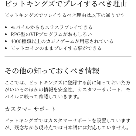
ビットキングズでプレイするべき理由
ビットキングズでプレイするべき理由は以下の通りです
モバイル
からもスラスラプレイできる
RPG型のVIPプログラムがおもしろい
4000種類以上のカジノゲームが用意されている
ビットコインのままプレイする事ができる
その他の知っておくべき情報
ここでは、ビットキングズに登録する前に知っておいた方
がいいそのほかの情報を安全性、カスタマーサポート、モ
バイルに絞って確認していきます。
カスタマーサポート
ビットキングズではカスタマーサポートを設置しています
が、残念ながら現時点では日本語には対応していません。