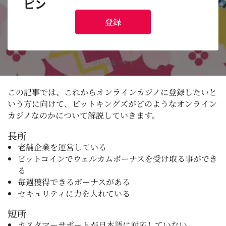
ピン
登録
責任あるプレイ
この記事では、これからオンラインカジノに登録したいと
いう方に向けて、ビットキングズがどのような
オンライン
カジノ
なのかについて解説していきます。
長所
老舗企業を運営している
ビットコインでウェルカムボーナスを受け取る事ができ
る
毎週獲得できるボーナスがある
セキュリティに力を入れている
短所
カスタマーサポートが日本語に対応していない