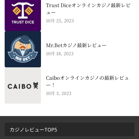
Trust Diceオンラインカジノ最新レビ
ビットキングズのボーナス・プロモーション
ュー
10月 25, 2023
ウェルカムオファー
VIPプログラム
Mr.Betカジノ最新レビュー
プロモーション
10月 18, 2023
登録方法からプレイまで
カジノロビーの使い方
Caiboオンラインカジノの最新レビュ
ゲームとソフトウェア
ー！
10月 3, 2023
ビデオスロット
テーブルゲーム
ライブカジノゲーム
カジノレビューTOP5
決済手段