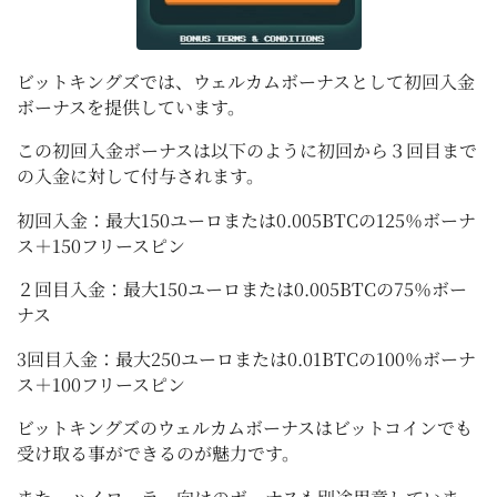
ビットキングズでは、ウェルカムボーナスとして初回入金
ボーナスを提供しています。
この初回入金ボーナスは以下のように初回から３回目まで
の入金に対して付与されます。
初回入金：最大150ユーロまたは0.005BTCの125％ボーナ
ス＋150フリースピン
２回目入金：最大150ユーロまたは0.005BTCの75％ボー
ナス
3回目入金：最大250ユーロまたは0.01BTCの100％ボーナ
ス＋100フリースピン
ビットキングズのウェルカムボーナスはビットコインでも
受け取る事ができるのが魅力です。