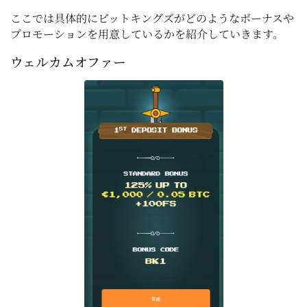
ここでは具体的にビットキングズがどのようなボーナスや
プロモーションを用意しているかを紹介していきます。
ウェルカムオファー