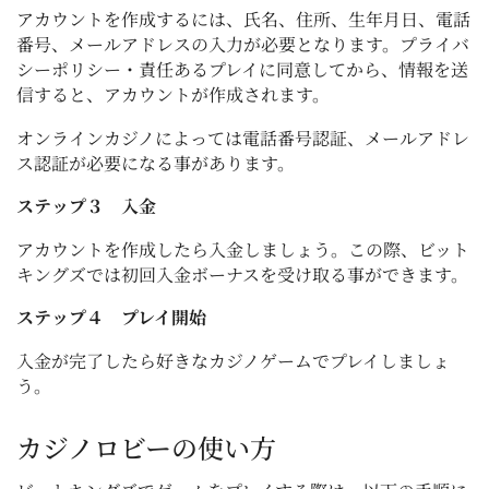
アカウントを作成するには、氏名、住所、生年月日、電話
番号、メールアドレスの入力が必要となります。プライバ
シーポリシー・責任あるプレイに同意してから、情報を送
信すると、アカウントが作成されます。
オンラインカジノによっては電話番号認証、メールアドレ
ス認証が必要になる事があります。
ステップ３ 入金
アカウントを作成したら入金しましょう。この際、ビット
キングズでは初回入金ボーナスを受け取る事ができます。
ステップ４ プレイ開始
入金が完了したら好きなカジノゲームでプレイしましょ
う。
カジノロビーの使い方