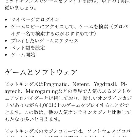
ビットキングズでゲームをプレイする際は、以下の手順に
従いましょう。
マイページにログイン
ゲームロビーにアクセスして、ゲームを検索（プロバ
イダー名で検索するのがおすすめです）
プレイしたいゲームにアクセス
ベット額を設定
ゲーム開始
ゲームとソフトウェア
ビットキングズはРrаgmаtіс、
Nеtеnt
、
Yggdrasil
、
Pl­
ayt­ech­
、
Місrоgаmіng
などの業界で人気のあるソフトウ
ェアプロバイダーと提携しており、新しいオンラインカジ
ノでありながら4,000以上のゲームをプレイすることがで
きます。この数は、他の人気オンラインカジノと比較して
もかなり多いと言えます。
ビットキングズのカジノロビーでは、ソフトウェアプロバ