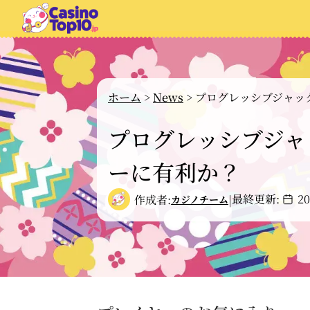
ホーム
>
News
>
プログレッシブジャッ
プログレッシブジャ
ーに有利か？
最終更新:
2
作成者:
|
カジノチーム