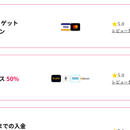
ゲット
5.0
ン
レビュー
5.0
ナス
50%
レビュー
までの入金