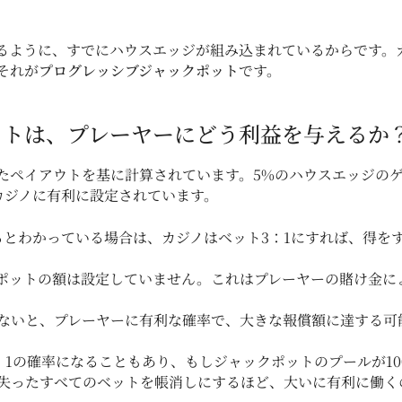
るように、すでにハウスエッジが組み込まれているからです。
それが
プログレッシブジャックポット
です。
ットは、プレーヤーにどう利益を与えるか
たペイアウトを基に計算されています。5%のハウスエッジの
カジノに有利に設定されています。
るとわかっている場合は、カジノはベット3：1にすれば、得を
ポットの額は設定していません。これはプレーヤーの賭け金に
ないと、プレーヤーに有利な確率で、大きな報償額に達する可
00：1の確率になることもあり、もしジャックポットのプールが1
失ったすべてのベットを帳消しにするほど、大いに有利に働く