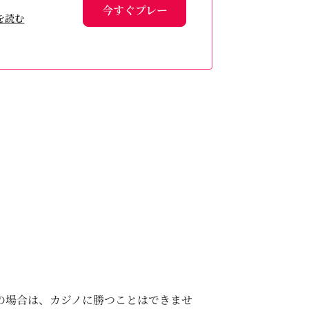
今すぐプレー
を読む
の場合は、カジノに勝つことはできませ