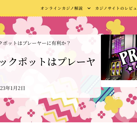
オンラインカジノ解説
カジノサイトのレビ
クポットはプレーヤーに有利か？
ックポットはプレーヤ
023年1月2日