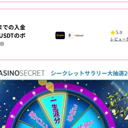
までの入金
5.0
USDTのボ
レビュー
※