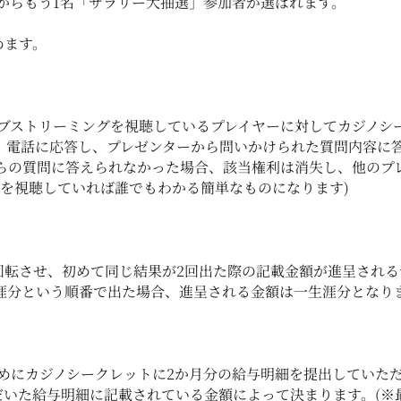
からもう1名「サラリー大抽選」参加者が選ばれます。
めます。
ブストリーミングを視聴しているプレイヤーに対してカジノシ
)。電話に応答し、プレゼンターから問いかけられた質問内容に
らの質問に答えられなかった場合、該当権利は消失し、他のプ
グを視聴していれば誰でもわかる簡単なものになります)
回転させ、初めて同じ結果が2回出た際の記載金額が進呈される
生涯分という順番で出た場合、進呈される金額は一生涯分となりま
めにカジノシークレットに2か月分の給与明細を提出していた
た給与明細に記載されている金額によって決まります。(※最大3,