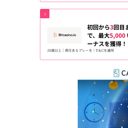
3
初回から
3
回目
で、最大
5,000
ーナスを獲得！
20歳以上｜責任あるプレーを｜T＆Cを適用