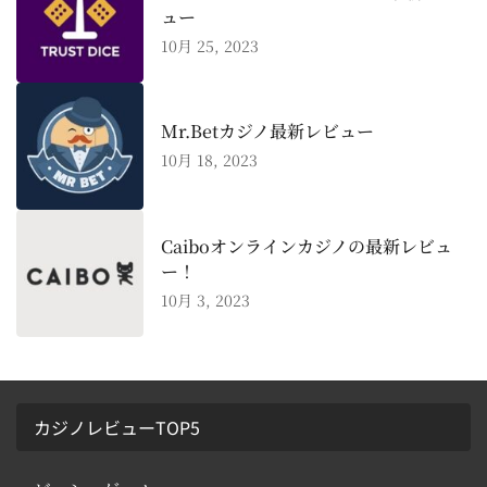
ュー
ハッピースターカジノウェルカムボーナス
10月 25, 2023
ハッピースターカジノキャンペーン
VIPプログラム
Mr.Betカジノ最新レビュー
10月 18, 2023
ハッピースターカジノの登録方法
ハッピースターカジノで遊べるゲームについて
Caiboオンラインカジノの最新レビュ
ハッピースターカジノの入出金方法
ー！
ハッピースターカジノのカスタマーサポート
10月 3, 2023
日本語カスタマーセンター
ハッピースターカジノの安全性について
ハッピースターのよくある質問
カジノレビューTOP5
ハッピースターカジノまとめ