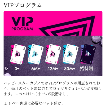
VIPプログラム
ハッピースターカジノではVIPプログラムが用意されてお
り、毎月のベット額に応じてロイヤリティレベルが変動し
ます。レベルは1～5までの5段階あり、
レベル到達に必要なベット額は、