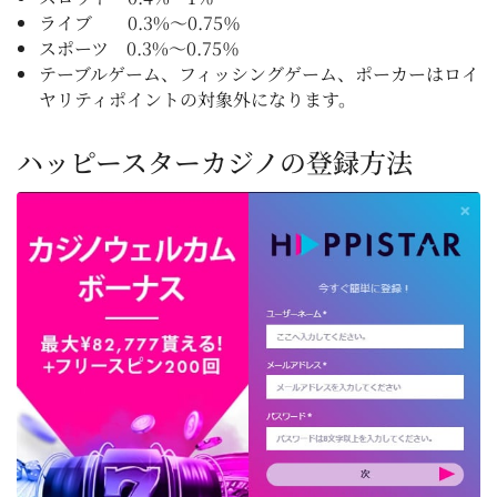
ライブ 0.3%～0.75％
スポーツ 0.3%～0.75％
テーブルゲーム、フィッシングゲーム、ポーカーはロイ
ヤリティポイントの対象外になります。
ハッピースターカジノの登録方法