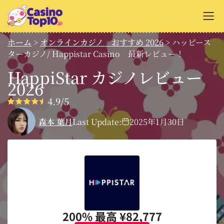
ホーム
>
オンラインカジノ おすすめ 2026
>
ハッピース
+
オンラインカジノ解説
ターカジノ/ Happistar Casino 最新レビュー！
+
カジノサイトのレビュー
HappiStar カジノレビュー
2026
+
支払い方法
4.9/5
+
カジノゲーム解説
森本 葉月
Last Update:
2025年1月30日
+
無料ゲーム
200% 最高 ¥82,777