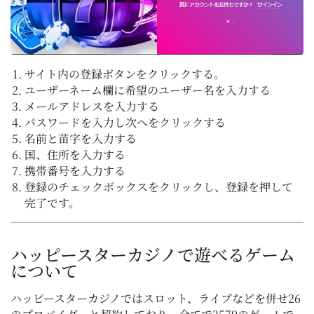
サイト内の登録ボタンをクリックする。
ユーザーネーム欄に希望のユーザー名を入力する
メールアドレスを入力する
パスワードを入力し次へをクリックする
名前と苗字を入力する
国、住所を入力する
携帯番号を入力する
登録のチェックボックスをクリックし、登録を押して
完了です。
ハッピースターカジノで遊べるゲーム
について
ハッピースターカジノではスロット、ライブなどを併せ26