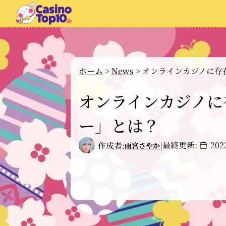
ホーム
>
News
>
オンラインカジノに存
オンラインカジノに
ー」とは？
最終更新:
20
作成者:
|
雨宮さやか