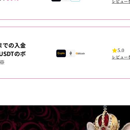
レビュー
までの入金
5.0
USDTのボ
レビュー
※