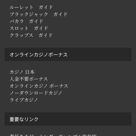
ルーレット ガイド
ブラックジャック ガイド
バカラ ガイド
スロット ガイド
クラップス ガイド
オンラインカジノボーナス
カジノ 日本
入金不要ボーナス
オンラインカジノ ボーナス
ノーダウンロードカジノ
ライブカジノ
重要なリンク