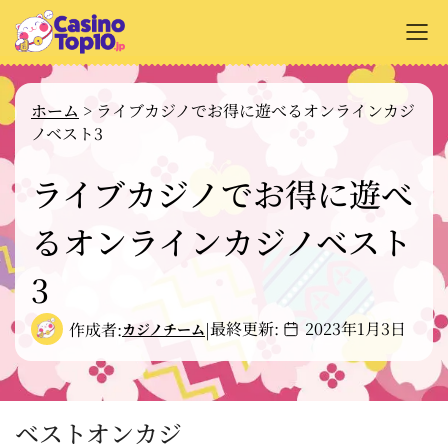
+
オンラインカジノ解説
ホーム
>
ライブカジノでお得に遊べるオンラインカジ
ノベスト3
+
カジノサイトのレビュー
+
ライブカジノでお得に遊べ
支払い方法
+
るオンラインカジノベスト
カジノゲーム解説
+
無料ゲーム
3
最終更新:
2023年1月3日
作成者:
|
カジノチーム
ベストオンカジ