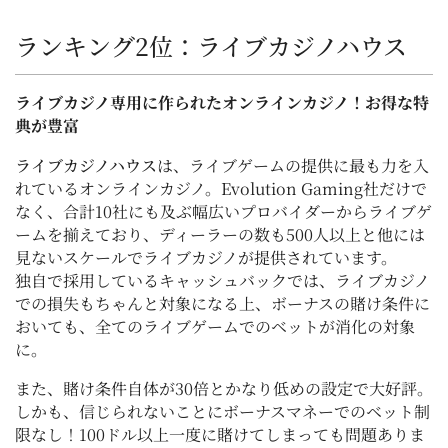
ランキング2位：ライブカジノハウス
ライブカジノ専用に作られたオンラインカジノ！お得な特
典が豊富
ライブカジノハウス
は、ライブゲームの提供に最も力を入
れているオンラインカジノ。Evolution Gaming社だけで
なく、合計10社にも及ぶ幅広いプロバイダーからライブゲ
ームを揃えており、ディーラーの数も500人以上と他には
見ないスケールでライブカジノが提供されています。
独自で採用しているキャッシュバックでは、ライブカジノ
での損失もちゃんと対象になる上、ボーナスの賭け条件に
おいても、全てのライブゲームでのベットが消化の対象
に。
また、賭け条件自体が30倍とかなり低めの設定で大好評。
しかも、信じられないことにボーナスマネーでのベット制
限なし！100ドル以上一度に賭けてしまっても問題ありま