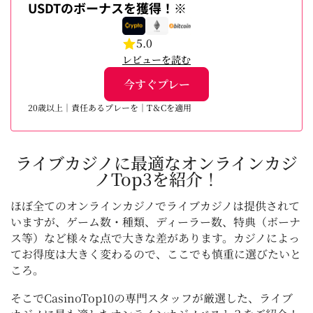
USDTのボーナスを獲得！※
5.0
レビューを読む
今すぐプレー
20歳以上｜責任あるプレーを｜T＆Cを適用
ライブカジノに最適なオンラインカジ
ノTop3を紹介！
ほぼ全てのオンラインカジノでライブカジノは提供されて
いますが、ゲーム数・種類、ディーラー数、特典（ボーナ
ス等）など様々な点で大きな差があります。カジノによっ
てお得度は大きく変わるので、ここでも慎重に選びたいと
ころ。
そこでCasinoTop10の専門スタッフが厳選した、ライブ