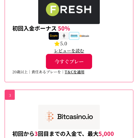
初回入金ボーナス
50%
5.0
レビューを読む
今すぐプレー
20歳以上｜責任あるプレーを｜
T＆Cを適用
3
初回から
3
回目までの入金で、最大
5,000