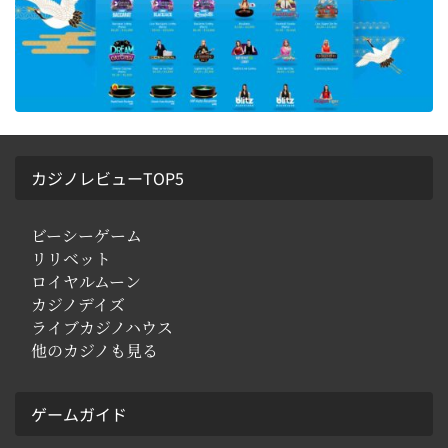
カジノレビューTOP5
ビーシーゲーム
リリベット
ロイヤルムーン
カジノデイズ
ライブカジノハウス
他のカジノも見る
ゲームガイド